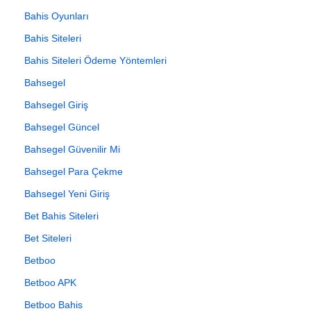
Bahis Oyunları
Bahis Siteleri
Bahis Siteleri Ödeme Yöntemleri
Bahsegel
Bahsegel Giriş
Bahsegel Güncel
Bahsegel Güvenilir Mi
Bahsegel Para Çekme
Bahsegel Yeni Giriş
Bet Bahis Siteleri
Bet Siteleri
Betboo
Betboo APK
Betboo Bahis