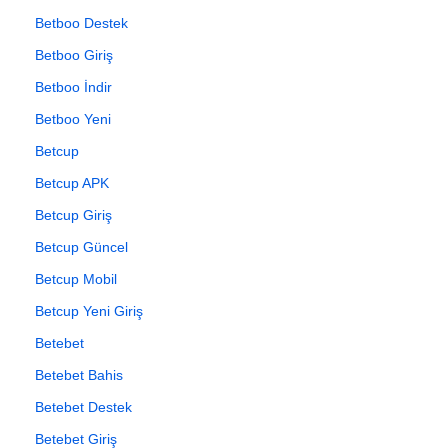
Betboo Destek
Betboo Giriş
Betboo İndir
Betboo Yeni
Betcup
Betcup APK
Betcup Giriş
Betcup Güncel
Betcup Mobil
Betcup Yeni Giriş
Betebet
Betebet Bahis
Betebet Destek
Betebet Giriş