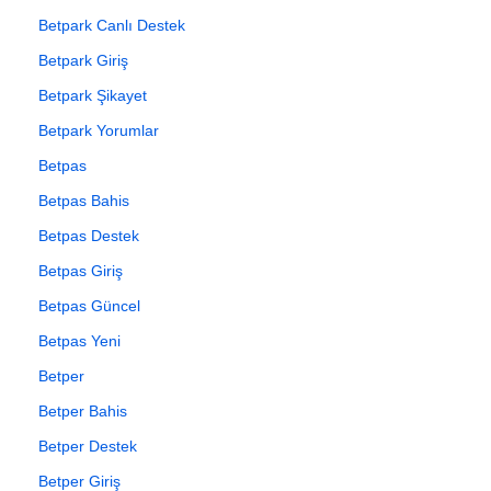
Betpark Canlı Destek
Betpark Giriş
Betpark Şikayet
Betpark Yorumlar
Betpas
Betpas Bahis
Betpas Destek
Betpas Giriş
Betpas Güncel
Betpas Yeni
Betper
Betper Bahis
Betper Destek
Betper Giriş