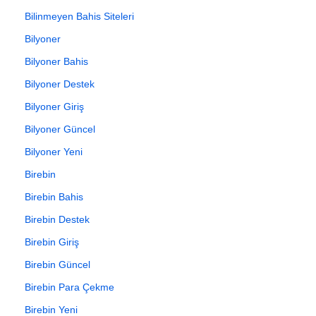
Bilinmeyen Bahis Siteleri
Bilyoner
Bilyoner Bahis
Bilyoner Destek
Bilyoner Giriş
Bilyoner Güncel
Bilyoner Yeni
Birebin
Birebin Bahis
Birebin Destek
Birebin Giriş
Birebin Güncel
Birebin Para Çekme
Birebin Yeni