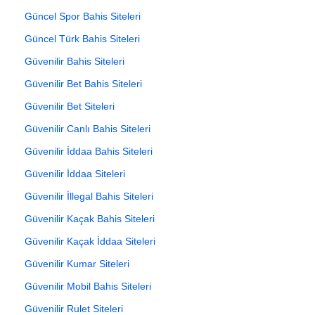
Güncel Spor Bahis Siteleri
Güncel Türk Bahis Siteleri
Güvenilir Bahis Siteleri
Güvenilir Bet Bahis Siteleri
Güvenilir Bet Siteleri
Güvenilir Canlı Bahis Siteleri
Güvenilir İddaa Bahis Siteleri
Güvenilir İddaa Siteleri
Güvenilir İllegal Bahis Siteleri
Güvenilir Kaçak Bahis Siteleri
Güvenilir Kaçak İddaa Siteleri
Güvenilir Kumar Siteleri
Güvenilir Mobil Bahis Siteleri
Güvenilir Rulet Siteleri