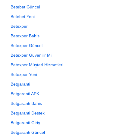
Betebet Güncel
Betebet Yeni
Betexper
Betexper Bahis
Betexper Güncel
Betexper Güvenilir Mi
Betexper Müşteri Hizmetleri
Betexper Yeni
Betgaranti
Betgaranti APK
Betgaranti Bahis
Betgaranti Destek
Betgaranti Giriş
Betgaranti Güncel