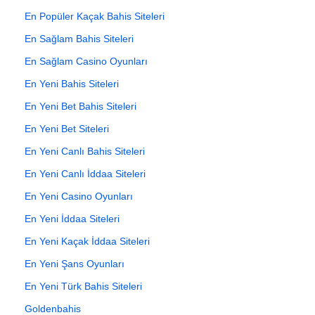
En Popüler Kaçak Bahis Siteleri
En Sağlam Bahis Siteleri
En Sağlam Casino Oyunları
En Yeni Bahis Siteleri
En Yeni Bet Bahis Siteleri
En Yeni Bet Siteleri
En Yeni Canlı Bahis Siteleri
En Yeni Canlı İddaa Siteleri
En Yeni Casino Oyunları
En Yeni İddaa Siteleri
En Yeni Kaçak İddaa Siteleri
En Yeni Şans Oyunları
En Yeni Türk Bahis Siteleri
Goldenbahis