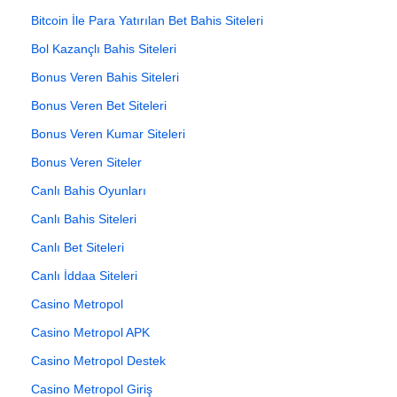
Bitcoin İle Para Yatırılan Bet Bahis Siteleri
Bol Kazançlı Bahis Siteleri
Bonus Veren Bahis Siteleri
Bonus Veren Bet Siteleri
Bonus Veren Kumar Siteleri
Bonus Veren Siteler
Canlı Bahis Oyunları
Canlı Bahis Siteleri
Canlı Bet Siteleri
Canlı İddaa Siteleri
Casino Metropol
Casino Metropol APK
Casino Metropol Destek
Casino Metropol Giriş