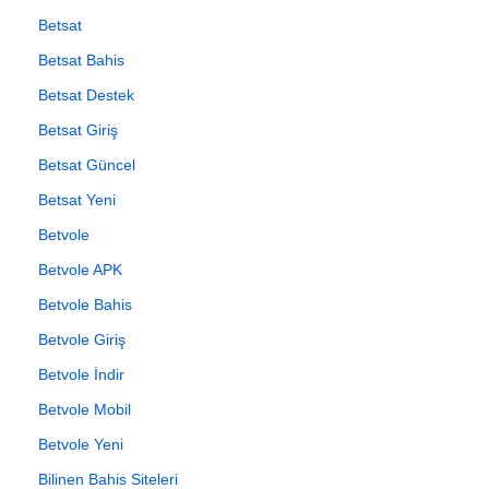
Betsat
Betsat Bahis
Betsat Destek
Betsat Giriş
Betsat Güncel
Betsat Yeni
Betvole
Betvole APK
Betvole Bahis
Betvole Giriş
Betvole İndir
Betvole Mobil
Betvole Yeni
Bilinen Bahis Siteleri