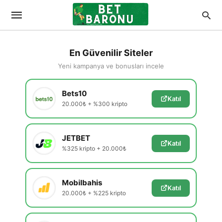
En Güvenilir Siteler
Yeni kampanya ve bonusları incele
Bets10
Katıl
20.000₺ + %300 kripto
JETBET
Katıl
%325 kripto + 20.000₺
Mobilbahis
Katıl
20.000₺ + %225 kripto