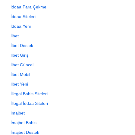
İddaa Para Çekme
İddaa Siteleri
İddaa Yeni
İlbet
İlbet Destek
İlbet Giriş
İlbet Güncel
İlbet Mobil
İlbet Yeni
İllegal Bahis Siteleri
İllegal İddaa Siteleri
İmajbet
İmajbet Bahis
İmajbet Destek