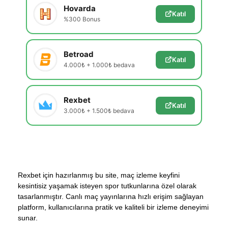
Hovarda
Katıl
%300 Bonus
Betroad
Katıl
4.000₺ + 1.000₺ bedava
Rexbet
Katıl
3.000₺ + 1.500₺ bedava
Rexbet için hazırlanmış bu site, maç izleme keyfini
kesintisiz yaşamak isteyen spor tutkunlarına özel olarak
tasarlanmıştır. Canlı maç yayınlarına hızlı erişim sağlayan
platform, kullanıcılarına pratik ve kaliteli bir izleme deneyimi
sunar.