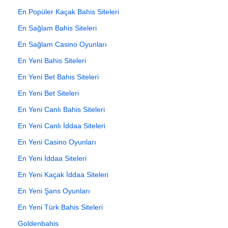
En Popüler Kaçak Bahis Siteleri
En Sağlam Bahis Siteleri
En Sağlam Casino Oyunları
En Yeni Bahis Siteleri
En Yeni Bet Bahis Siteleri
En Yeni Bet Siteleri
En Yeni Canlı Bahis Siteleri
En Yeni Canlı İddaa Siteleri
En Yeni Casino Oyunları
En Yeni İddaa Siteleri
En Yeni Kaçak İddaa Siteleri
En Yeni Şans Oyunları
En Yeni Türk Bahis Siteleri
Goldenbahis