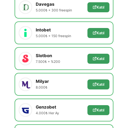
Davegas
Katıl
5.000₺ + 300 freespin
Intobet
Katıl
5.000₺ + 150 freespin
Slotbon
Katıl
7.500₺ + %200
Milyar
Katıl
8.000₺
Genzobet
Katıl
4.000₺ Her Ay