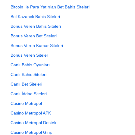
Bitcoin İle Para Yatırılan Bet Bahis Siteleri
Bol Kazançlı Bahis Siteleri
Bonus Veren Bahis Siteleri
Bonus Veren Bet Siteleri
Bonus Veren Kumar Siteleri
Bonus Veren Siteler
Canlı Bahis Oyunları
Canlı Bahis Siteleri
Canlı Bet Siteleri
Canlı İddaa Siteleri
Casino Metropol
Casino Metropol APK
Casino Metropol Destek
Casino Metropol Giriş