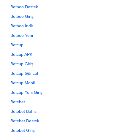
Betboo Destek
Betboo Giriş
Betboo İndir
Betboo Yeni
Betcup
Betcup APK
Betcup Giriş
Betcup Güncel
Betcup Mobil
Betcup Yeni Giriş
Betebet
Betebet Bahis
Betebet Destek
Betebet Giriş