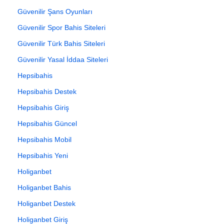
Güvenilir Şans Oyunları
Güvenilir Spor Bahis Siteleri
Güvenilir Türk Bahis Siteleri
Güvenilir Yasal İddaa Siteleri
Hepsibahis
Hepsibahis Destek
Hepsibahis Giriş
Hepsibahis Güncel
Hepsibahis Mobil
Hepsibahis Yeni
Holiganbet
Holiganbet Bahis
Holiganbet Destek
Holiganbet Giriş