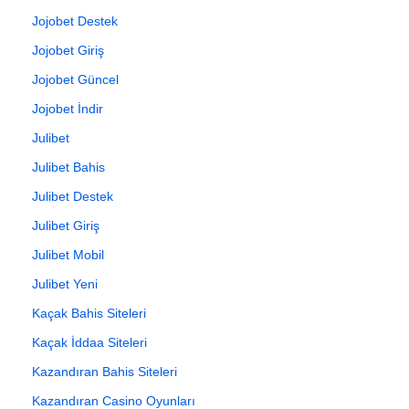
Jojobet Destek
Jojobet Giriş
Jojobet Güncel
Jojobet İndir
Julibet
Julibet Bahis
Julibet Destek
Julibet Giriş
Julibet Mobil
Julibet Yeni
Kaçak Bahis Siteleri
Kaçak İddaa Siteleri
Kazandıran Bahis Siteleri
Kazandıran Casino Oyunları