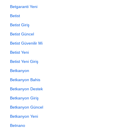
Betgaranti Yeni
Betist
Betist Giriş
Betist Güncel
Betist Güvenilir Mi
Betist Yeni
Betist Yeni Giriş
Betkanyon
Betkanyon Bahis
Betkanyon Destek
Betkanyon Giriş
Betkanyon Güncel
Betkanyon Yeni
Betnano