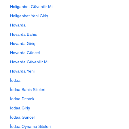
Holiganbet Güvenilir Mi
Holiganbet Yeni Giriş
Hovarda
Hovarda Bahis
Hovarda Giriş
Hovarda Güncel
Hovarda Güvenilir Mi
Hovarda Yeni
İddaa
İddaa Bahis Siteleri
İddaa Destek
İddaa Giriş
İddaa Güncel
İddaa Oynama Siteleri