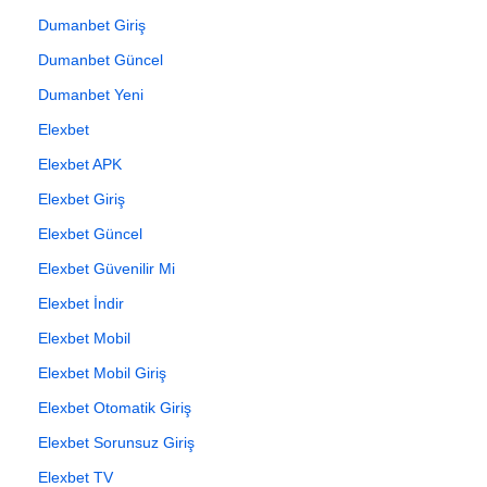
Dumanbet Giriş
Dumanbet Güncel
Dumanbet Yeni
Elexbet
Elexbet APK
Elexbet Giriş
Elexbet Güncel
Elexbet Güvenilir Mi
Elexbet İndir
Elexbet Mobil
Elexbet Mobil Giriş
Elexbet Otomatik Giriş
Elexbet Sorunsuz Giriş
Elexbet TV