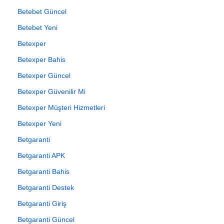
Betebet Güncel
Betebet Yeni
Betexper
Betexper Bahis
Betexper Güncel
Betexper Güvenilir Mi
Betexper Müşteri Hizmetleri
Betexper Yeni
Betgaranti
Betgaranti APK
Betgaranti Bahis
Betgaranti Destek
Betgaranti Giriş
Betgaranti Güncel