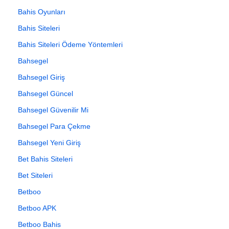
Bahis Oyunları
Bahis Siteleri
Bahis Siteleri Ödeme Yöntemleri
Bahsegel
Bahsegel Giriş
Bahsegel Güncel
Bahsegel Güvenilir Mi
Bahsegel Para Çekme
Bahsegel Yeni Giriş
Bet Bahis Siteleri
Bet Siteleri
Betboo
Betboo APK
Betboo Bahis