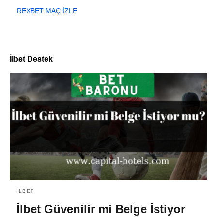
REXBET MAÇ İZLE
İlbet Destek
İLBET
İlbet Güvenilir mi Belge İstiyor