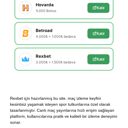
Hovarda
Katıl
%300 Bonus
Betroad
Katıl
4.000₺ + 1.000₺ bedava
Rexbet
Katıl
3.000₺ + 1.500₺ bedava
Rexbet için hazırlanmış bu site, maç izleme keyfini
kesintisiz yaşamak isteyen spor tutkunlarına özel olarak
tasarlanmıştır. Canlı maç yayınlarına hızlı erişim sağlayan
platform, kullanıcılarına pratik ve kaliteli bir izleme deneyimi
sunar.