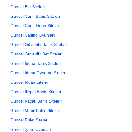
Güncel Bet Siteleri
Güncel Canlı Bahis Siteleri
Güncel Canlı İddaa Siteleri
Güncel Casino Oyunları
Güncel Güvenilir Bahis Siteleri
Güncel Güvenilir Bet Siteleri
Güncel İddaa Bahis Siteleri
Güncel İddaa Oynama Siteleri
Güncel İddaa Siteleri
Güncel İllegal Bahis Siteleri
Güncel Kaçak Bahis Siteleri
Güncel Mobil Bahis Siteleri
Güncel Rulet Siteleri
Güncel Şans Oyunları