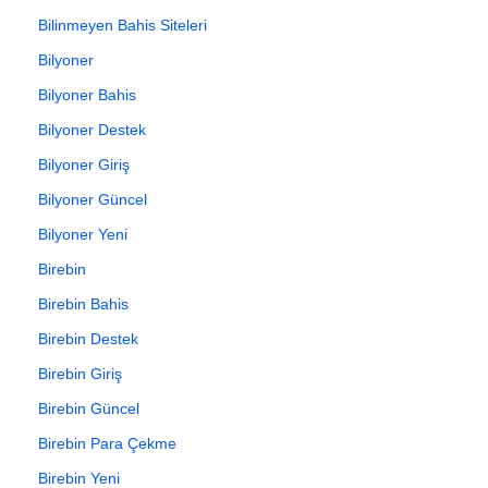
Bilinmeyen Bahis Siteleri
Bilyoner
Bilyoner Bahis
Bilyoner Destek
Bilyoner Giriş
Bilyoner Güncel
Bilyoner Yeni
Birebin
Birebin Bahis
Birebin Destek
Birebin Giriş
Birebin Güncel
Birebin Para Çekme
Birebin Yeni