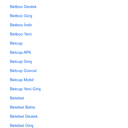
Betboo Destek
Betboo Giriş
Betboo İndir
Betboo Yeni
Betcup
Betcup APK
Betcup Giriş
Betcup Güncel
Betcup Mobil
Betcup Yeni Giriş
Betebet
Betebet Bahis
Betebet Destek
Betebet Giriş