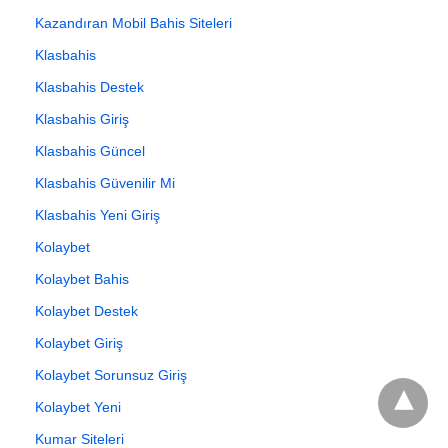
Kazandıran Mobil Bahis Siteleri
Klasbahis
Klasbahis Destek
Klasbahis Giriş
Klasbahis Güncel
Klasbahis Güvenilir Mi
Klasbahis Yeni Giriş
Kolaybet
Kolaybet Bahis
Kolaybet Destek
Kolaybet Giriş
Kolaybet Sorunsuz Giriş
Kolaybet Yeni
Kumar Siteleri