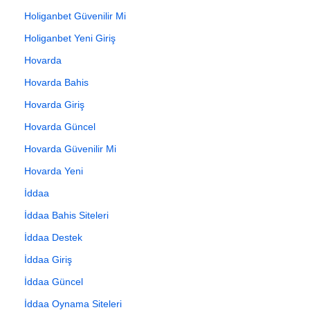
Holiganbet Güvenilir Mi
Holiganbet Yeni Giriş
Hovarda
Hovarda Bahis
Hovarda Giriş
Hovarda Güncel
Hovarda Güvenilir Mi
Hovarda Yeni
İddaa
İddaa Bahis Siteleri
İddaa Destek
İddaa Giriş
İddaa Güncel
İddaa Oynama Siteleri