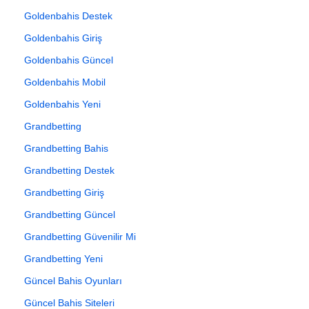
Goldenbahis Destek
Goldenbahis Giriş
Goldenbahis Güncel
Goldenbahis Mobil
Goldenbahis Yeni
Grandbetting
Grandbetting Bahis
Grandbetting Destek
Grandbetting Giriş
Grandbetting Güncel
Grandbetting Güvenilir Mi
Grandbetting Yeni
Güncel Bahis Oyunları
Güncel Bahis Siteleri