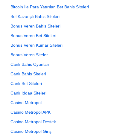
Bitcoin İle Para Yatırılan Bet Bahis Siteleri
Bol Kazançlı Bahis Siteleri
Bonus Veren Bahis Siteleri
Bonus Veren Bet Siteleri
Bonus Veren Kumar Siteleri
Bonus Veren Siteler
Canlı Bahis Oyunları
Canlı Bahis Siteleri
Canlı Bet Siteleri
Canlı İddaa Siteleri
Casino Metropol
Casino Metropol APK
Casino Metropol Destek
Casino Metropol Giriş