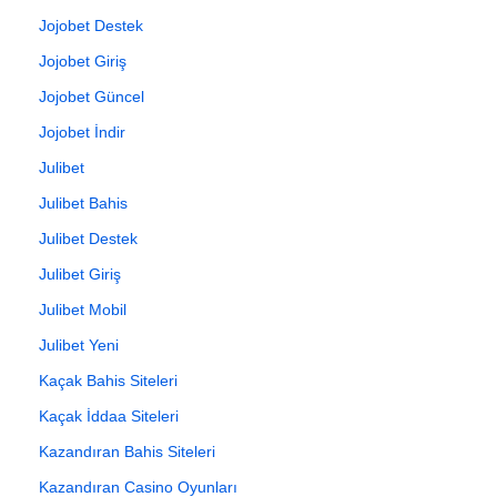
Jojobet Destek
Jojobet Giriş
Jojobet Güncel
Jojobet İndir
Julibet
Julibet Bahis
Julibet Destek
Julibet Giriş
Julibet Mobil
Julibet Yeni
Kaçak Bahis Siteleri
Kaçak İddaa Siteleri
Kazandıran Bahis Siteleri
Kazandıran Casino Oyunları