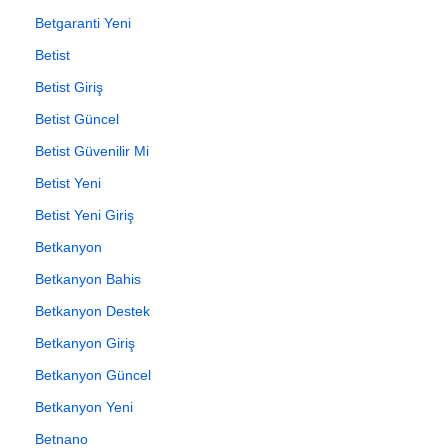
Betgaranti Yeni
Betist
Betist Giriş
Betist Güncel
Betist Güvenilir Mi
Betist Yeni
Betist Yeni Giriş
Betkanyon
Betkanyon Bahis
Betkanyon Destek
Betkanyon Giriş
Betkanyon Güncel
Betkanyon Yeni
Betnano