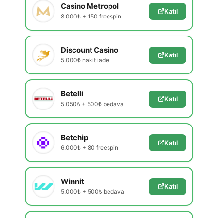
Casino Metropol
Katıl
8.000₺ + 150 freespin
Discount Casino
Katıl
5.000₺ nakit iade
Betelli
Katıl
5.050₺ + 500₺ bedava
Betchip
Katıl
6.000₺ + 80 freespin
Winnit
Katıl
5.000₺ + 500₺ bedava