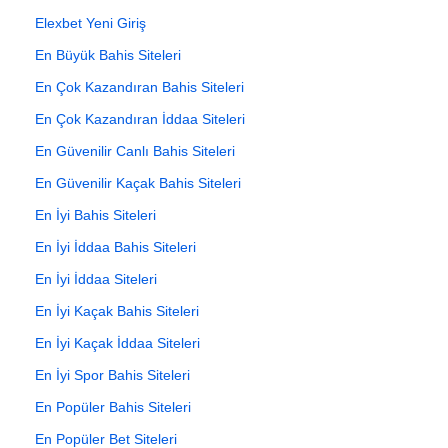
Elexbet Yeni Giriş
En Büyük Bahis Siteleri
En Çok Kazandıran Bahis Siteleri
En Çok Kazandıran İddaa Siteleri
En Güvenilir Canlı Bahis Siteleri
En Güvenilir Kaçak Bahis Siteleri
En İyi Bahis Siteleri
En İyi İddaa Bahis Siteleri
En İyi İddaa Siteleri
En İyi Kaçak Bahis Siteleri
En İyi Kaçak İddaa Siteleri
En İyi Spor Bahis Siteleri
En Popüler Bahis Siteleri
En Popüler Bet Siteleri