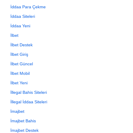
İddaa Para Çekme
İddaa Siteleri
İddaa Yeni
İlbet
İlbet Destek
İlbet Giriş
İlbet Güncel
İlbet Mobil
İlbet Yeni
İllegal Bahis Siteleri
İllegal İddaa Siteleri
İmajbet
İmajbet Bahis
İmajbet Destek