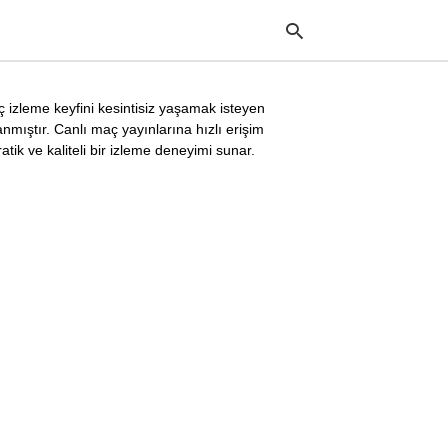
ç izleme keyfini kesintisiz yaşamak isteyen
anmıştır. Canlı maç yayınlarına hızlı erişim
atik ve kaliteli bir izleme deneyimi sunar.
Typ
your
sea
que
and
hit
ente