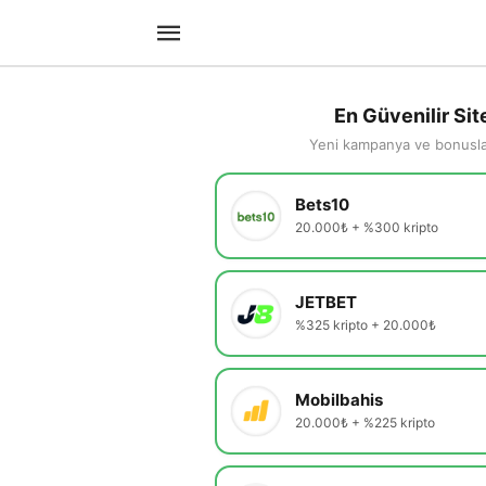
En Güvenilir Sit
Yeni kampanya ve bonuslar
Bets10
20.000₺ + %300 kripto
JETBET
%325 kripto + 20.000₺
Mobilbahis
20.000₺ + %225 kripto