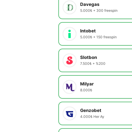
Davegas
5.000₺ + 300 freespin
Intobet
5.000₺ + 150 freespin
Slotbon
7.500₺ + %200
Milyar
8.000₺
Genzobet
4.000₺ Her Ay