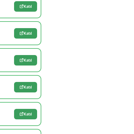
Katıl
Katıl
Katıl
Katıl
Katıl