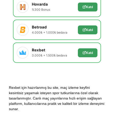
Hovarda
Katıl
%300 Bonus
Betroad
Katıl
4.000₺ + 1.000₺ bedava
Rexbet
Katıl
3.000₺ + 1.500₺ bedava
Rexbet için hazırlanmış bu site, maç izleme keyfini
kesintisiz yaşamak isteyen spor tutkunlarına özel olarak
tasarlanmıştır. Canlı maç yayınlarına hızlı erişim sağlayan
platform, kullanıcılarına pratik ve kaliteli bir izleme deneyimi
sunar.