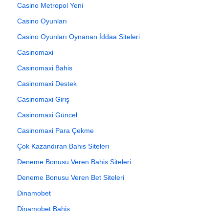
Casino Metropol Yeni
Casino Oyunları
Casino Oyunları Oynanan İddaa Siteleri
Casinomaxi
Casinomaxi Bahis
Casinomaxi Destek
Casinomaxi Giriş
Casinomaxi Güncel
Casinomaxi Para Çekme
Çok Kazandıran Bahis Siteleri
Deneme Bonusu Veren Bahis Siteleri
Deneme Bonusu Veren Bet Siteleri
Dinamobet
Dinamobet Bahis