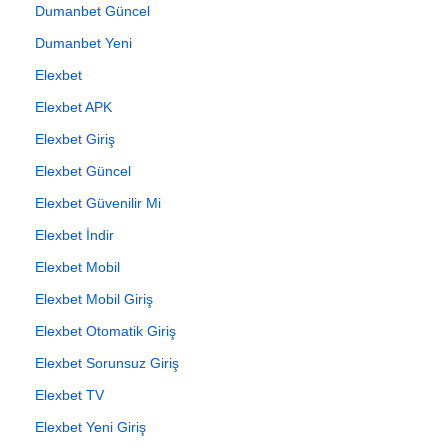
Dumanbet Güncel
Dumanbet Yeni
Elexbet
Elexbet APK
Elexbet Giriş
Elexbet Güncel
Elexbet Güvenilir Mi
Elexbet İndir
Elexbet Mobil
Elexbet Mobil Giriş
Elexbet Otomatik Giriş
Elexbet Sorunsuz Giriş
Elexbet TV
Elexbet Yeni Giriş