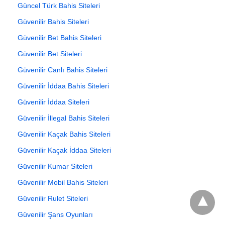
Güncel Türk Bahis Siteleri
Güvenilir Bahis Siteleri
Güvenilir Bet Bahis Siteleri
Güvenilir Bet Siteleri
Güvenilir Canlı Bahis Siteleri
Güvenilir İddaa Bahis Siteleri
Güvenilir İddaa Siteleri
Güvenilir İllegal Bahis Siteleri
Güvenilir Kaçak Bahis Siteleri
Güvenilir Kaçak İddaa Siteleri
Güvenilir Kumar Siteleri
Güvenilir Mobil Bahis Siteleri
Güvenilir Rulet Siteleri
Güvenilir Şans Oyunları