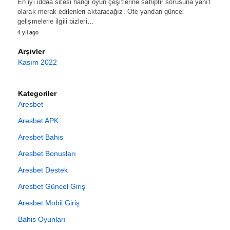
En iyi iddaa sitesi hangi oyun çeşitlerine sahiptir sorusuna yanıt
olarak merak edilenleri aktaracağız. Öte yandan güncel
gelişmelerle ilgili bizleri…
4 yıl ago
Arşivler
Kasım 2022
Kategoriler
Aresbet
Aresbet APK
Aresbet Bahis
Aresbet Bonusları
Aresbet Destek
Aresbet Güncel Giriş
Aresbet Mobil Giriş
Bahis Oyunları