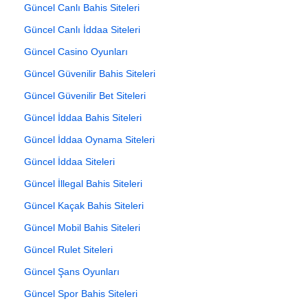
Güncel Canlı Bahis Siteleri
Güncel Canlı İddaa Siteleri
Güncel Casino Oyunları
Güncel Güvenilir Bahis Siteleri
Güncel Güvenilir Bet Siteleri
Güncel İddaa Bahis Siteleri
Güncel İddaa Oynama Siteleri
Güncel İddaa Siteleri
Güncel İllegal Bahis Siteleri
Güncel Kaçak Bahis Siteleri
Güncel Mobil Bahis Siteleri
Güncel Rulet Siteleri
Güncel Şans Oyunları
Güncel Spor Bahis Siteleri