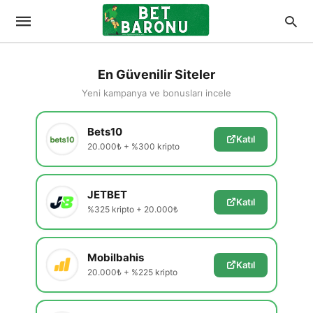
En Güvenilir Siteler
Yeni kampanya ve bonusları incele
Bets10
Katıl
20.000₺ + %300 kripto
JETBET
Katıl
%325 kripto + 20.000₺
Mobilbahis
Katıl
20.000₺ + %225 kripto