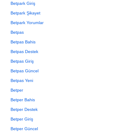
Betpark Giriş
Betpark Şikayet
Betpark Yorumlar
Betpas
Betpas Bahis
Betpas Destek
Betpas Giriş
Betpas Güncel
Betpas Yeni
Betper
Betper Bahis
Betper Destek
Betper Giriş
Betper Güncel