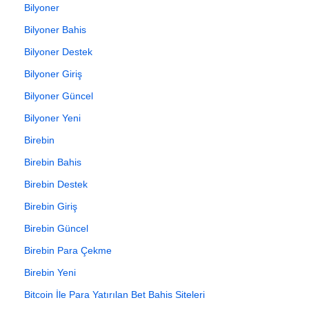
Bilyoner
Bilyoner Bahis
Bilyoner Destek
Bilyoner Giriş
Bilyoner Güncel
Bilyoner Yeni
Birebin
Birebin Bahis
Birebin Destek
Birebin Giriş
Birebin Güncel
Birebin Para Çekme
Birebin Yeni
Bitcoin İle Para Yatırılan Bet Bahis Siteleri