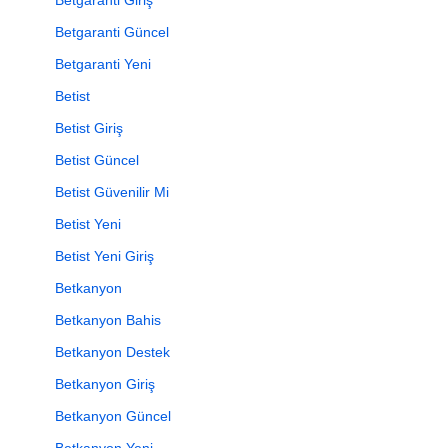
Betgaranti Giriş
Betgaranti Güncel
Betgaranti Yeni
Betist
Betist Giriş
Betist Güncel
Betist Güvenilir Mi
Betist Yeni
Betist Yeni Giriş
Betkanyon
Betkanyon Bahis
Betkanyon Destek
Betkanyon Giriş
Betkanyon Güncel