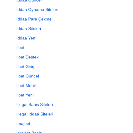
İddaa Güncel
İddaa Oynama Siteleri
İddaa Para Çekme
İddaa Siteleri
İddaa Yeni
İlbet
İlbet Destek
İlbet Giriş
İlbet Güncel
İlbet Mobil
İlbet Yeni
İllegal Bahis Siteleri
İllegal İddaa Siteleri
İmajbet