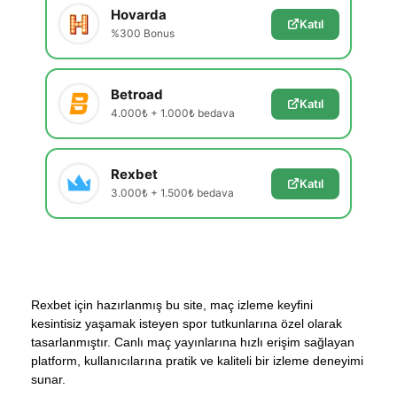
Hovarda
Katıl
%300 Bonus
Betroad
Katıl
4.000₺ + 1.000₺ bedava
Rexbet
Katıl
3.000₺ + 1.500₺ bedava
Rexbet için hazırlanmış bu site, maç izleme keyfini
kesintisiz yaşamak isteyen spor tutkunlarına özel olarak
tasarlanmıştır. Canlı maç yayınlarına hızlı erişim sağlayan
platform, kullanıcılarına pratik ve kaliteli bir izleme deneyimi
sunar.