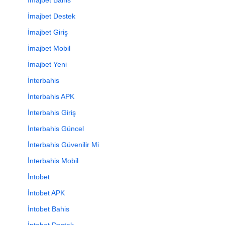
İmajbet Bahis
İmajbet Destek
İmajbet Giriş
İmajbet Mobil
İmajbet Yeni
İnterbahis
İnterbahis APK
İnterbahis Giriş
İnterbahis Güncel
İnterbahis Güvenilir Mi
İnterbahis Mobil
İntobet
İntobet APK
İntobet Bahis