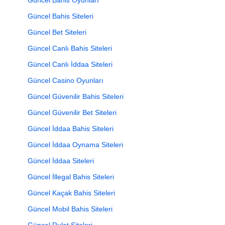
Güncel Bahis Oyunları
Güncel Bahis Siteleri
Güncel Bet Siteleri
Güncel Canlı Bahis Siteleri
Güncel Canlı İddaa Siteleri
Güncel Casino Oyunları
Güncel Güvenilir Bahis Siteleri
Güncel Güvenilir Bet Siteleri
Güncel İddaa Bahis Siteleri
Güncel İddaa Oynama Siteleri
Güncel İddaa Siteleri
Güncel İllegal Bahis Siteleri
Güncel Kaçak Bahis Siteleri
Güncel Mobil Bahis Siteleri