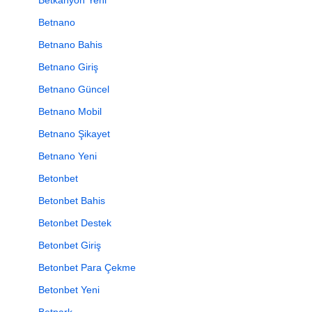
Betkanyon Yeni
Betnano
Betnano Bahis
Betnano Giriş
Betnano Güncel
Betnano Mobil
Betnano Şikayet
Betnano Yeni
Betonbet
Betonbet Bahis
Betonbet Destek
Betonbet Giriş
Betonbet Para Çekme
Betonbet Yeni