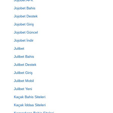
Jojobet APK
Jojobet Bahis
Jojobet Destek
Jojobet Giriş
Jojobet Güncel
Jojobet İndir
Julibet
Julibet Bahis
Julibet Destek
Julibet Giriş
Julibet Mobil
Julibet Yeni
Kaçak Bahis Siteleri
Kaçak İddaa Siteleri