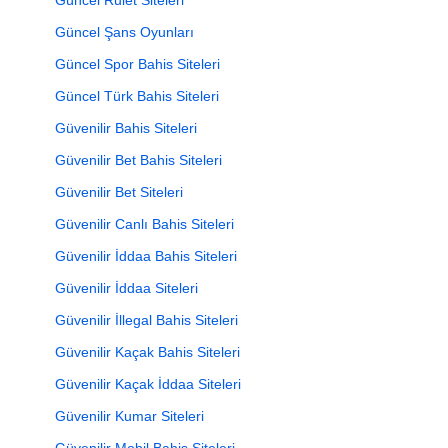
Güncel Rulet Siteleri
Güncel Şans Oyunları
Güncel Spor Bahis Siteleri
Güncel Türk Bahis Siteleri
Güvenilir Bahis Siteleri
Güvenilir Bet Bahis Siteleri
Güvenilir Bet Siteleri
Güvenilir Canlı Bahis Siteleri
Güvenilir İddaa Bahis Siteleri
Güvenilir İddaa Siteleri
Güvenilir İllegal Bahis Siteleri
Güvenilir Kaçak Bahis Siteleri
Güvenilir Kaçak İddaa Siteleri
Güvenilir Kumar Siteleri