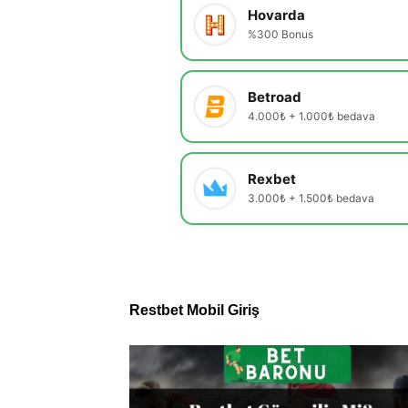
Hovarda
%300 Bonus
Betroad
4.000₺ + 1.000₺ bedava
Rexbet
3.000₺ + 1.500₺ bedava
Restbet Mobil Giriş