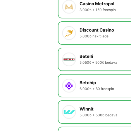
Casino Metropol
8.000₺ + 150 freespin
Discount Casino
5.000₺ nakit iade
Betelli
5.050₺ + 500₺ bedava
Betchip
6.000₺ + 80 freespin
Winnit
5.000₺ + 500₺ bedava