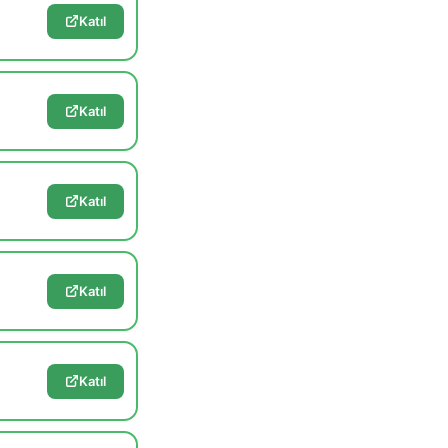
Katıl
Katıl
Katıl
Katıl
Katıl