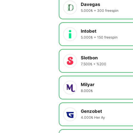
Davegas
5.000₺ + 300 freespin
Intobet
5.000₺ + 150 freespin
Slotbon
7.500₺ + %200
Milyar
8.000₺
Genzobet
4.000₺ Her Ay