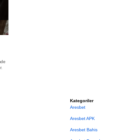
nde
r.
Kategoriler
Aresbet
Aresbet APK
Aresbet Bahis