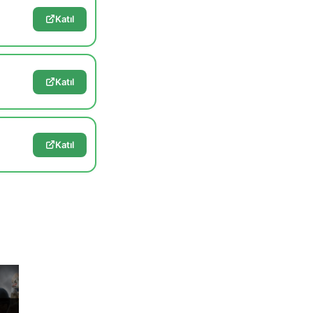
Katıl
Katıl
Katıl