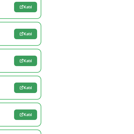
Katıl
Katıl
Katıl
Katıl
Katıl