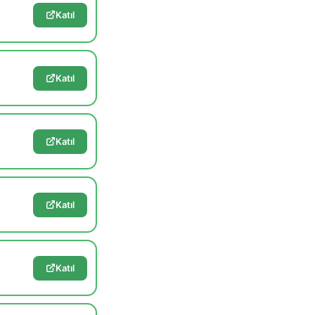
Katıl
Katıl
Katıl
Katıl
Katıl