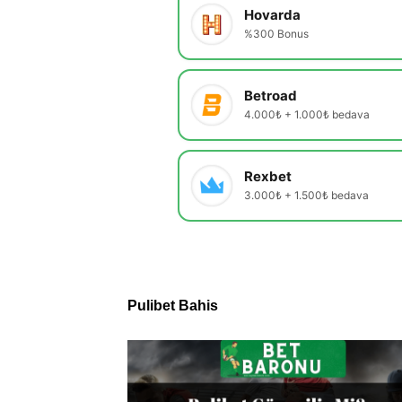
Hovarda
%300 Bonus
Betroad
4.000₺ + 1.000₺ bedava
Rexbet
3.000₺ + 1.500₺ bedava
Pulibet Bahis