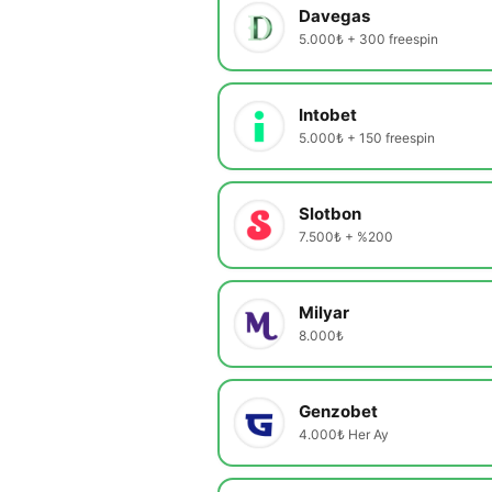
Davegas
5.000₺ + 300 freespin
Intobet
5.000₺ + 150 freespin
Slotbon
7.500₺ + %200
Milyar
8.000₺
Genzobet
4.000₺ Her Ay