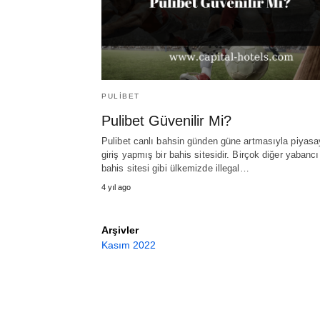
PULIBET
Pulibet Güvenilir Mi?
Pulibet canlı bahsin günden güne artmasıyla piyasa
giriş yapmış bir bahis sitesidir. Birçok diğer yabancı
bahis sitesi gibi ülkemizde illegal…
4 yıl ago
Arşivler
Kasım 2022