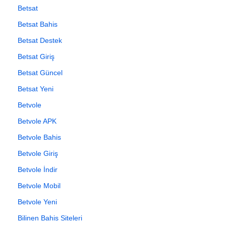
Betsat
Betsat Bahis
Betsat Destek
Betsat Giriş
Betsat Güncel
Betsat Yeni
Betvole
Betvole APK
Betvole Bahis
Betvole Giriş
Betvole İndir
Betvole Mobil
Betvole Yeni
Bilinen Bahis Siteleri