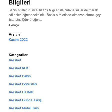
Bilgileri
Bahis siteleri güncel lisans bilgileri ile birlikte sizler de merak
edilenleri öğreneceksiniz. Bahis sitelerinde olmazsa olmaz şey
lisanstır. Çünkü eğer…
4 yıl ago
Arşivler
Kasım 2022
Kategoriler
Aresbet
Aresbet APK
Aresbet Bahis
Aresbet Bonusları
Aresbet Destek
Aresbet Güncel Giriş
Aresbet Mobil Giriş