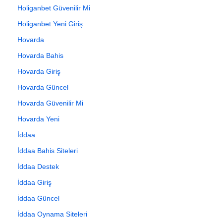
Holiganbet Güvenilir Mi
Holiganbet Yeni Giriş
Hovarda
Hovarda Bahis
Hovarda Giriş
Hovarda Güncel
Hovarda Güvenilir Mi
Hovarda Yeni
İddaa
İddaa Bahis Siteleri
İddaa Destek
İddaa Giriş
İddaa Güncel
İddaa Oynama Siteleri