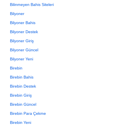
Bilinmeyen Bahis Siteleri
Bilyoner
Bilyoner Bahis
Bilyoner Destek
Bilyoner Giriş
Bilyoner Güncel
Bilyoner Yeni
Birebin
Birebin Bahis
Birebin Destek
Birebin Giriş
Birebin Güncel
Birebin Para Çekme
Birebin Yeni