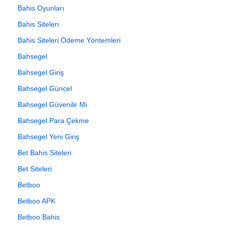
Bahis Oyunları
Bahis Siteleri
Bahis Siteleri Ödeme Yöntemleri
Bahsegel
Bahsegel Giriş
Bahsegel Güncel
Bahsegel Güvenilir Mi
Bahsegel Para Çekme
Bahsegel Yeni Giriş
Bet Bahis Siteleri
Bet Siteleri
Betboo
Betboo APK
Betboo Bahis