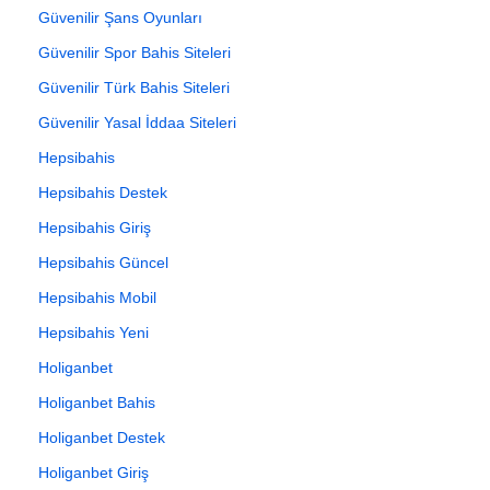
Güvenilir Şans Oyunları
Güvenilir Spor Bahis Siteleri
Güvenilir Türk Bahis Siteleri
Güvenilir Yasal İddaa Siteleri
Hepsibahis
Hepsibahis Destek
Hepsibahis Giriş
Hepsibahis Güncel
Hepsibahis Mobil
Hepsibahis Yeni
Holiganbet
Holiganbet Bahis
Holiganbet Destek
Holiganbet Giriş