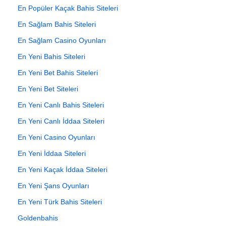
En Popüler Kaçak Bahis Siteleri
En Sağlam Bahis Siteleri
En Sağlam Casino Oyunları
En Yeni Bahis Siteleri
En Yeni Bet Bahis Siteleri
En Yeni Bet Siteleri
En Yeni Canlı Bahis Siteleri
En Yeni Canlı İddaa Siteleri
En Yeni Casino Oyunları
En Yeni İddaa Siteleri
En Yeni Kaçak İddaa Siteleri
En Yeni Şans Oyunları
En Yeni Türk Bahis Siteleri
Goldenbahis