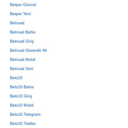
Betper Güncel
Betper Yeni
Betroad
Betroad Bahis
Betroad Giriş
Betroad Güvenilir Mi
Betroad Mobil
Betroad Yeni
Bets10
Bets10 Bahis
Bets10 Giriş
Bets10 Mobil
Bets10 Telegram
Bets10 Twitter