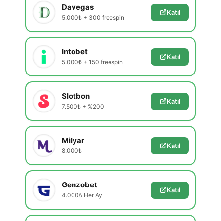
Davegas
Katıl
5.000₺ + 300 freespin
Intobet
Katıl
5.000₺ + 150 freespin
Slotbon
Katıl
7.500₺ + %200
Milyar
Katıl
8.000₺
Genzobet
Katıl
4.000₺ Her Ay