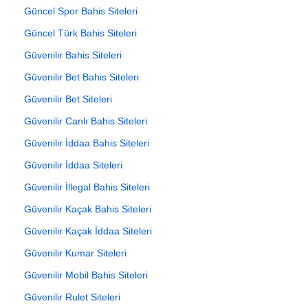
Güncel Spor Bahis Siteleri
Güncel Türk Bahis Siteleri
Güvenilir Bahis Siteleri
Güvenilir Bet Bahis Siteleri
Güvenilir Bet Siteleri
Güvenilir Canlı Bahis Siteleri
Güvenilir İddaa Bahis Siteleri
Güvenilir İddaa Siteleri
Güvenilir İllegal Bahis Siteleri
Güvenilir Kaçak Bahis Siteleri
Güvenilir Kaçak İddaa Siteleri
Güvenilir Kumar Siteleri
Güvenilir Mobil Bahis Siteleri
Güvenilir Rulet Siteleri