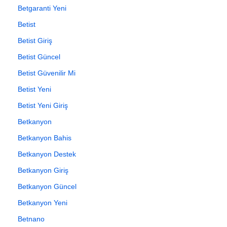
Betgaranti Yeni
Betist
Betist Giriş
Betist Güncel
Betist Güvenilir Mi
Betist Yeni
Betist Yeni Giriş
Betkanyon
Betkanyon Bahis
Betkanyon Destek
Betkanyon Giriş
Betkanyon Güncel
Betkanyon Yeni
Betnano