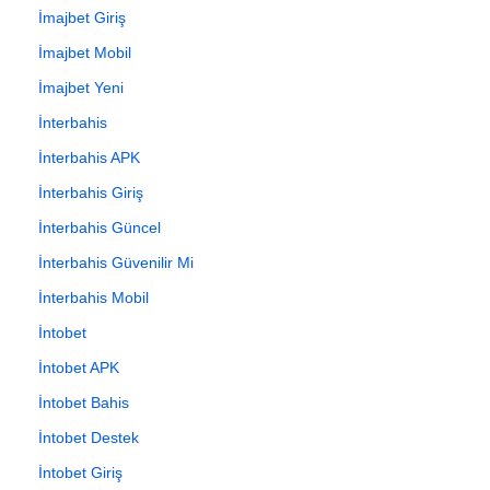
İmajbet Giriş
İmajbet Mobil
İmajbet Yeni
İnterbahis
İnterbahis APK
İnterbahis Giriş
İnterbahis Güncel
İnterbahis Güvenilir Mi
İnterbahis Mobil
İntobet
İntobet APK
İntobet Bahis
İntobet Destek
İntobet Giriş