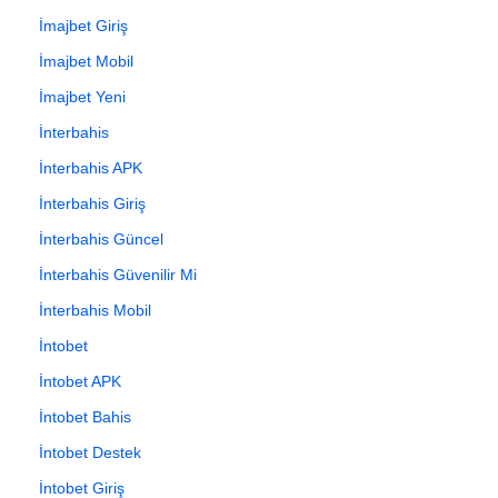
İmajbet Giriş
İmajbet Mobil
İmajbet Yeni
İnterbahis
İnterbahis APK
İnterbahis Giriş
İnterbahis Güncel
İnterbahis Güvenilir Mi
İnterbahis Mobil
İntobet
İntobet APK
İntobet Bahis
İntobet Destek
İntobet Giriş