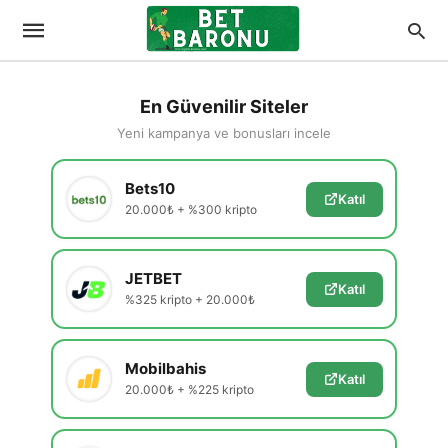
En Güvenilir Siteler
Yeni kampanya ve bonusları incele
Bets10
Katıl
20.000₺ + %300 kripto
JETBET
Katıl
%325 kripto + 20.000₺
Mobilbahis
Katıl
20.000₺ + %225 kripto