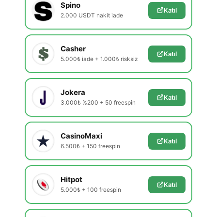
Spino
Katıl
2.000 USDT nakit iade
Casher
Katıl
5.000₺ iade + 1.000₺ risksiz
Jokera
Katıl
3.000₺ %200 + 50 freespin
CasinoMaxi
Katıl
6.500₺ + 150 freespin
Hitpot
Katıl
5.000₺ + 100 freespin