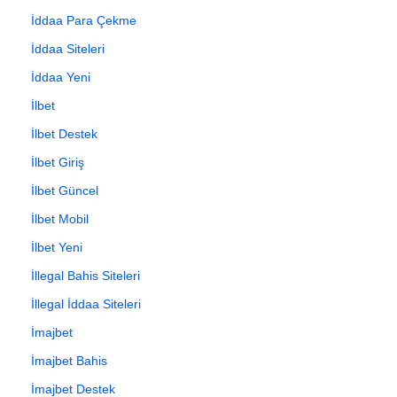
İddaa Para Çekme
İddaa Siteleri
İddaa Yeni
İlbet
İlbet Destek
İlbet Giriş
İlbet Güncel
İlbet Mobil
İlbet Yeni
İllegal Bahis Siteleri
İllegal İddaa Siteleri
İmajbet
İmajbet Bahis
İmajbet Destek