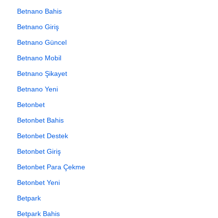
Betnano Bahis
Betnano Giriş
Betnano Güncel
Betnano Mobil
Betnano Şikayet
Betnano Yeni
Betonbet
Betonbet Bahis
Betonbet Destek
Betonbet Giriş
Betonbet Para Çekme
Betonbet Yeni
Betpark
Betpark Bahis