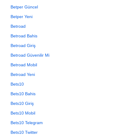
Betper Güncel
Betper Yeni
Betroad
Betroad Bahis
Betroad Giriş
Betroad Güvenilir Mi
Betroad Mobil
Betroad Yeni
Bets10
Bets10 Bahis
Bets10 Giriş
Bets10 Mobil
Bets10 Telegram
Bets10 Twitter