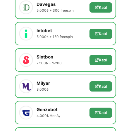
Davegas
Katıl
5.000₺ + 300 freespin
Intobet
Katıl
5.000₺ + 150 freespin
Slotbon
Katıl
7.500₺ + %200
Milyar
Katıl
8.000₺
Genzobet
Katıl
4.000₺ Her Ay