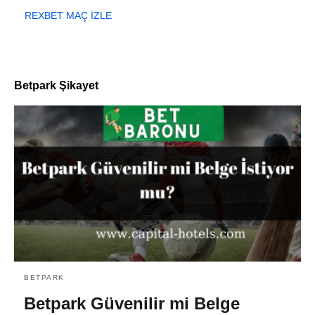
REXBET MAÇ İZLE
Betpark Şikayet
BETPARK
Betpark Güvenilir mi Belge