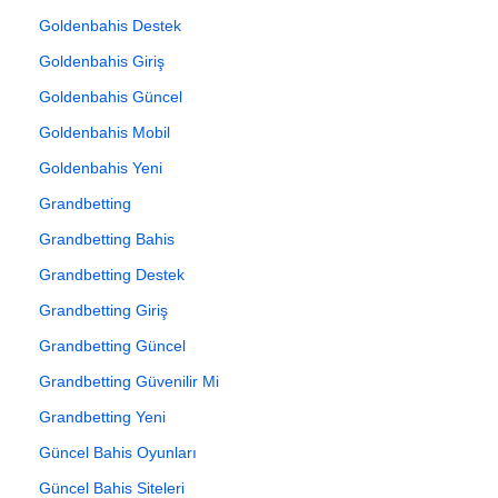
Goldenbahis Destek
Goldenbahis Giriş
Goldenbahis Güncel
Goldenbahis Mobil
Goldenbahis Yeni
Grandbetting
Grandbetting Bahis
Grandbetting Destek
Grandbetting Giriş
Grandbetting Güncel
Grandbetting Güvenilir Mi
Grandbetting Yeni
Güncel Bahis Oyunları
Güncel Bahis Siteleri