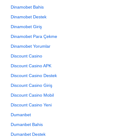
Dinamobet Bahis
Dinamobet Destek
Dinamobet Giriş
Dinamobet Para Çekme
Dinamobet Yorumlar
Discount Casino
Discount Casino APK
Discount Casino Destek
Discount Casino Giriş
Discount Casino Mobil
Discount Casino Yeni
Dumanbet
Dumanbet Bahis
Dumanbet Destek