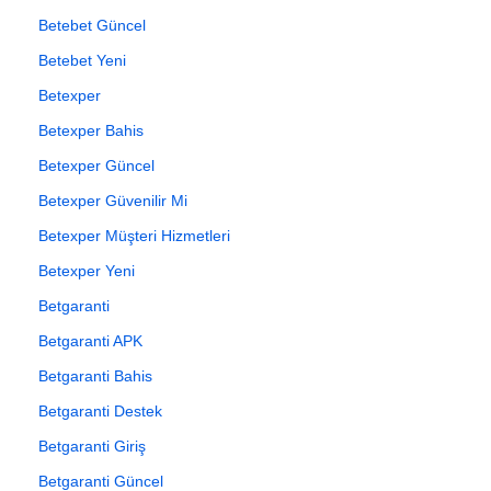
Betebet Güncel
Betebet Yeni
Betexper
Betexper Bahis
Betexper Güncel
Betexper Güvenilir Mi
Betexper Müşteri Hizmetleri
Betexper Yeni
Betgaranti
Betgaranti APK
Betgaranti Bahis
Betgaranti Destek
Betgaranti Giriş
Betgaranti Güncel