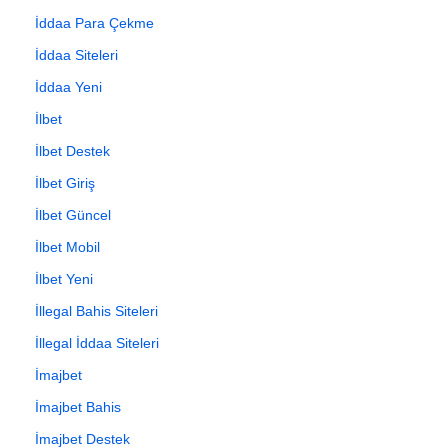
İddaa Para Çekme
İddaa Siteleri
İddaa Yeni
İlbet
İlbet Destek
İlbet Giriş
İlbet Güncel
İlbet Mobil
İlbet Yeni
İllegal Bahis Siteleri
İllegal İddaa Siteleri
İmajbet
İmajbet Bahis
İmajbet Destek