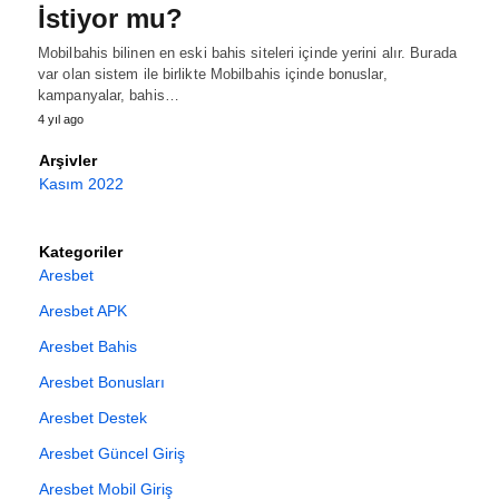
İstiyor mu?
Mobilbahis bilinen en eski bahis siteleri içinde yerini alır. Burada
var olan sistem ile birlikte Mobilbahis içinde bonuslar,
kampanyalar, bahis…
4 yıl ago
Arşivler
Kasım 2022
Kategoriler
Aresbet
Aresbet APK
Aresbet Bahis
Aresbet Bonusları
Aresbet Destek
Aresbet Güncel Giriş
Aresbet Mobil Giriş