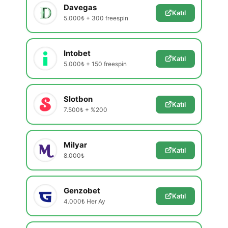
Davegas
Katıl
5.000₺ + 300 freespin
Intobet
Katıl
5.000₺ + 150 freespin
Slotbon
Katıl
7.500₺ + %200
Milyar
Katıl
8.000₺
Genzobet
Katıl
4.000₺ Her Ay