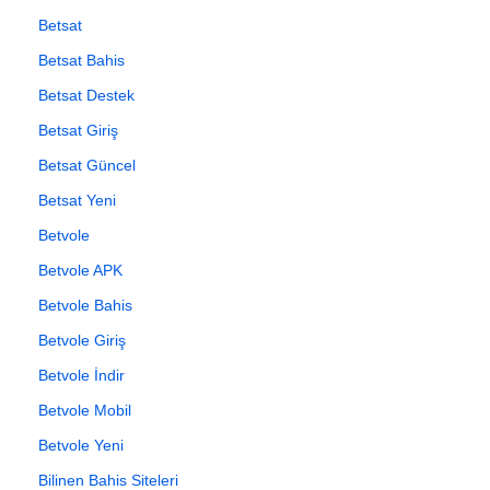
Betsat
Betsat Bahis
Betsat Destek
Betsat Giriş
Betsat Güncel
Betsat Yeni
Betvole
Betvole APK
Betvole Bahis
Betvole Giriş
Betvole İndir
Betvole Mobil
Betvole Yeni
Bilinen Bahis Siteleri