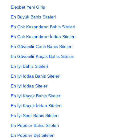
Elexbet Yeni Giriş
En Büyük Bahis Siteleri
En Çok Kazandıran Bahis Siteleri
En Çok Kazandıran İddaa Siteleri
En Güvenilir Canlı Bahis Siteleri
En Güvenilir Kaçak Bahis Siteleri
En İyi Bahis Siteleri
En İyi İddaa Bahis Siteleri
En İyi İddaa Siteleri
En İyi Kaçak Bahis Siteleri
En İyi Kaçak İddaa Siteleri
En İyi Spor Bahis Siteleri
En Popüler Bahis Siteleri
En Popüler Bet Siteleri