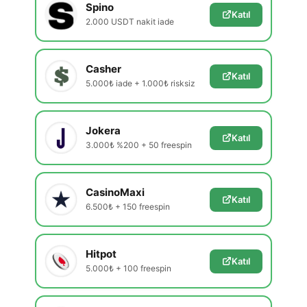
Spino
Katıl
2.000 USDT nakit iade
Casher
Katıl
5.000₺ iade + 1.000₺ risksiz
Jokera
Katıl
3.000₺ %200 + 50 freespin
CasinoMaxi
Katıl
6.500₺ + 150 freespin
Hitpot
Katıl
5.000₺ + 100 freespin