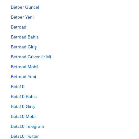
Betper Güncel
Betper Yeni
Betroad
Betroad Bahis
Betroad Giriş
Betroad Güvenilir Mi
Betroad Mobil
Betroad Yeni
Bets10
Bets10 Bahis
Bets10 Giriş
Bets10 Mobil
Bets10 Telegram
Bets10 Twitter