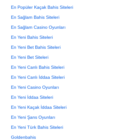
En Popüler Kaçak Bahis Siteleri
En Sağlam Bahis Siteleri
En Sağlam Casino Oyunları
En Yeni Bahis Siteleri
En Yeni Bet Bahis Siteleri
En Yeni Bet Siteleri
En Yeni Canlı Bahis Siteleri
En Yeni Canlı İddaa Siteleri
En Yeni Casino Oyunları
En Yeni İddaa Siteleri
En Yeni Kaçak İddaa Siteleri
En Yeni Şans Oyunları
En Yeni Türk Bahis Siteleri
Goldenbahis