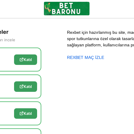
eler
Rexbet için hazırlanmış bu site, ma
spor tutkunlarına özel olarak tasarl
ı incele
sağlayan platform, kullanıcılarına pr
REXBET MAÇ İZLE
Katıl
Katıl
Katıl