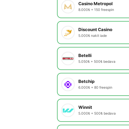
Casino Metropol
8.000₺ + 150 freespin
Discount Casino
5.000₺ nakit iade
Betelli
5.050₺ + 500₺ bedava
Betchip
6.000₺ + 80 freespin
Winnit
5.000₺ + 500₺ bedava