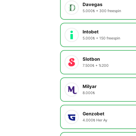
Davegas
5.000₺ + 300 freespin
Intobet
5.000₺ + 150 freespin
Slotbon
7.500₺ + %200
Milyar
8.000₺
Genzobet
4.000₺ Her Ay