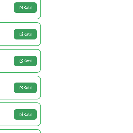
Katıl
Katıl
Katıl
Katıl
Katıl