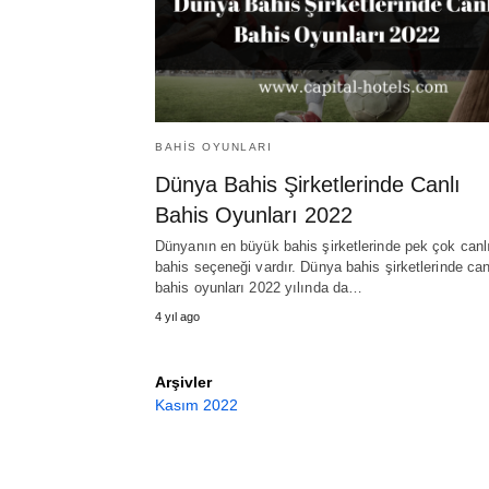
BAHIS OYUNLARI
Dünya Bahis Şirketlerinde Canlı
Bahis Oyunları 2022
Dünyanın en büyük bahis şirketlerinde pek çok canl
bahis seçeneği vardır. Dünya bahis şirketlerinde can
bahis oyunları 2022 yılında da…
4 yıl ago
Arşivler
Kasım 2022