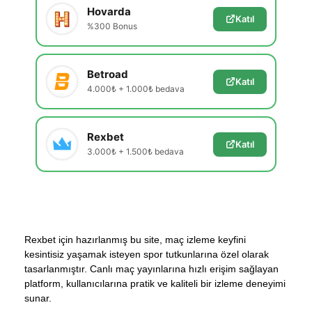
Hovarda
Katıl
%300 Bonus
Betroad
Katıl
4.000₺ + 1.000₺ bedava
Rexbet
Katıl
3.000₺ + 1.500₺ bedava
Rexbet için hazırlanmış bu site, maç izleme keyfini
kesintisiz yaşamak isteyen spor tutkunlarına özel olarak
tasarlanmıştır. Canlı maç yayınlarına hızlı erişim sağlayan
platform, kullanıcılarına pratik ve kaliteli bir izleme deneyimi
sunar.