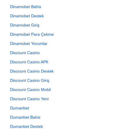
Dinamobet Bahis
Dinamobet Destek
Dinamobet Giriş
Dinamobet Para Çekme
Dinamobet Yorumlar
Discount Casino
Discount Casino APK
Discount Casino Destek
Discount Casino Giriş
Discount Casino Mobil
Discount Casino Yeni
Dumanbet
Dumanbet Bahis
Dumanbet Destek