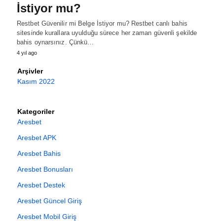
İstiyor mu?
Restbet Güvenilir mi Belge İstiyor mu? Restbet canlı bahis
sitesinde kurallara uyulduğu sürece her zaman güvenli şekilde
bahis oynarsınız. Çünkü…
4 yıl ago
Arşivler
Kasım 2022
Kategoriler
Aresbet
Aresbet APK
Aresbet Bahis
Aresbet Bonusları
Aresbet Destek
Aresbet Güncel Giriş
Aresbet Mobil Giriş