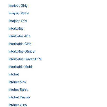
İmajbet Giriş
İmajbet Mobil
İmajbet Yeni
İnterbahis
İnterbahis APK
İnterbahis Giriş
İnterbahis Güncel
İnterbahis Güvenilir Mi
İnterbahis Mobil
İntobet
İntobet APK
İntobet Bahis
İntobet Destek
İntobet Giriş