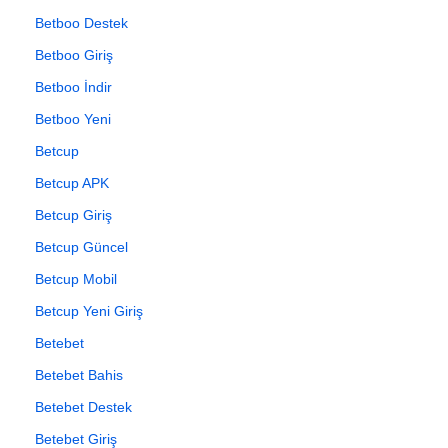
Betboo Destek
Betboo Giriş
Betboo İndir
Betboo Yeni
Betcup
Betcup APK
Betcup Giriş
Betcup Güncel
Betcup Mobil
Betcup Yeni Giriş
Betebet
Betebet Bahis
Betebet Destek
Betebet Giriş