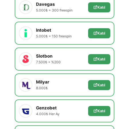
Davegas
Katıl
5.000₺ + 300 freespin
Intobet
Katıl
5.000₺ + 150 freespin
Slotbon
Katıl
7.500₺ + %200
Milyar
Katıl
8.000₺
Genzobet
Katıl
4.000₺ Her Ay