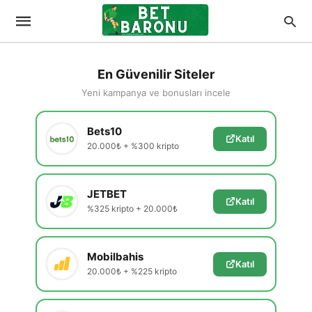
En Güvenilir Siteler
Yeni kampanya ve bonusları incele
Bets10
Katıl
20.000₺ + %300 kripto
JETBET
Katıl
%325 kripto + 20.000₺
Mobilbahis
Katıl
20.000₺ + %225 kripto