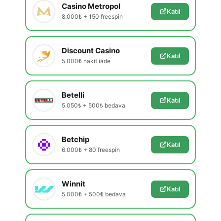
Casino Metropol
Katıl
8.000₺ + 150 freespin
Discount Casino
Katıl
5.000₺ nakit iade
Betelli
Katıl
5.050₺ + 500₺ bedava
Betchip
Katıl
6.000₺ + 80 freespin
Winnit
Katıl
5.000₺ + 500₺ bedava