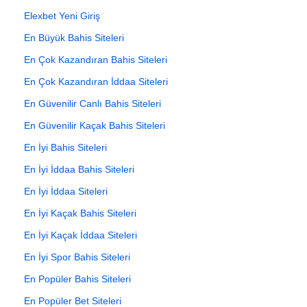
Elexbet Yeni Giriş
En Büyük Bahis Siteleri
En Çok Kazandıran Bahis Siteleri
En Çok Kazandıran İddaa Siteleri
En Güvenilir Canlı Bahis Siteleri
En Güvenilir Kaçak Bahis Siteleri
En İyi Bahis Siteleri
En İyi İddaa Bahis Siteleri
En İyi İddaa Siteleri
En İyi Kaçak Bahis Siteleri
En İyi Kaçak İddaa Siteleri
En İyi Spor Bahis Siteleri
En Popüler Bahis Siteleri
En Popüler Bet Siteleri