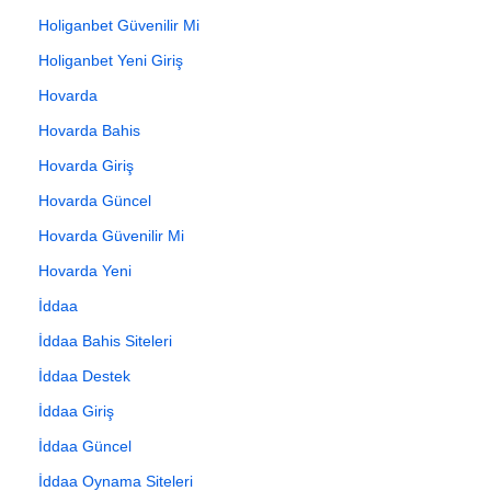
Holiganbet Güvenilir Mi
Holiganbet Yeni Giriş
Hovarda
Hovarda Bahis
Hovarda Giriş
Hovarda Güncel
Hovarda Güvenilir Mi
Hovarda Yeni
İddaa
İddaa Bahis Siteleri
İddaa Destek
İddaa Giriş
İddaa Güncel
İddaa Oynama Siteleri