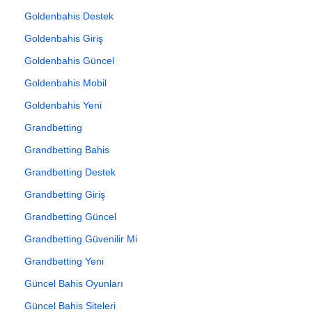
Goldenbahis Destek
Goldenbahis Giriş
Goldenbahis Güncel
Goldenbahis Mobil
Goldenbahis Yeni
Grandbetting
Grandbetting Bahis
Grandbetting Destek
Grandbetting Giriş
Grandbetting Güncel
Grandbetting Güvenilir Mi
Grandbetting Yeni
Güncel Bahis Oyunları
Güncel Bahis Siteleri