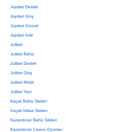
Jojobet Destek
Jojobet Giriş
Jojobet Güncel
Jojobet İndir
Julibet
Julibet Bahis
Julibet Destek
Julibet Giriş
Julibet Mobil
Julibet Yeni
Kaçak Bahis Siteleri
Kaçak İddaa Siteleri
Kazandıran Bahis Siteleri
Kazandıran Casino Oyunları