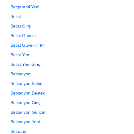
Betgaranti Yeni
Betist
Betist Giriş
Betist Güncel
Betist Güvenilir Mi
Betist Yeni
Betist Yeni Giriş
Betkanyon
Betkanyon Bahis
Betkanyon Destek
Betkanyon Giriş
Betkanyon Güncel
Betkanyon Yeni
Betnano