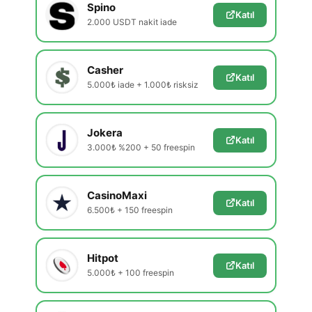
Spino
Katıl
2.000 USDT nakit iade
Casher
Katıl
5.000₺ iade + 1.000₺ risksiz
Jokera
Katıl
3.000₺ %200 + 50 freespin
CasinoMaxi
Katıl
6.500₺ + 150 freespin
Hitpot
Katıl
5.000₺ + 100 freespin