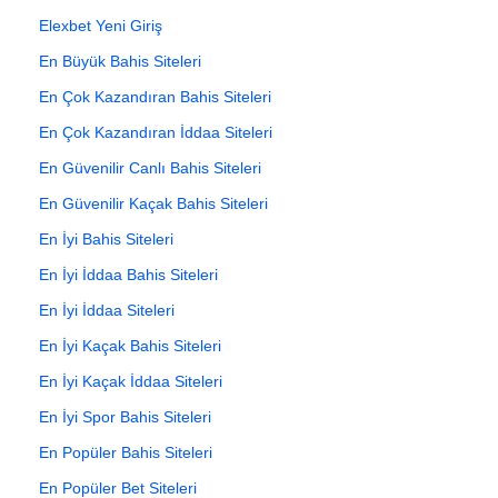
Elexbet Yeni Giriş
En Büyük Bahis Siteleri
En Çok Kazandıran Bahis Siteleri
En Çok Kazandıran İddaa Siteleri
En Güvenilir Canlı Bahis Siteleri
En Güvenilir Kaçak Bahis Siteleri
En İyi Bahis Siteleri
En İyi İddaa Bahis Siteleri
En İyi İddaa Siteleri
En İyi Kaçak Bahis Siteleri
En İyi Kaçak İddaa Siteleri
En İyi Spor Bahis Siteleri
En Popüler Bahis Siteleri
En Popüler Bet Siteleri