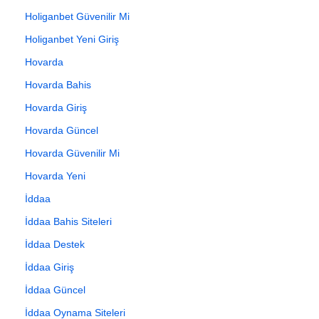
Holiganbet Güvenilir Mi
Holiganbet Yeni Giriş
Hovarda
Hovarda Bahis
Hovarda Giriş
Hovarda Güncel
Hovarda Güvenilir Mi
Hovarda Yeni
İddaa
İddaa Bahis Siteleri
İddaa Destek
İddaa Giriş
İddaa Güncel
İddaa Oynama Siteleri