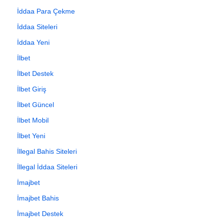
İddaa Para Çekme
İddaa Siteleri
İddaa Yeni
İlbet
İlbet Destek
İlbet Giriş
İlbet Güncel
İlbet Mobil
İlbet Yeni
İllegal Bahis Siteleri
İllegal İddaa Siteleri
İmajbet
İmajbet Bahis
İmajbet Destek