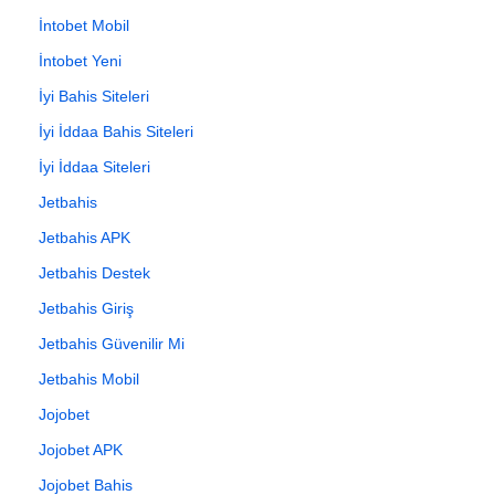
İntobet Mobil
İntobet Yeni
İyi Bahis Siteleri
İyi İddaa Bahis Siteleri
İyi İddaa Siteleri
Jetbahis
Jetbahis APK
Jetbahis Destek
Jetbahis Giriş
Jetbahis Güvenilir Mi
Jetbahis Mobil
Jojobet
Jojobet APK
Jojobet Bahis