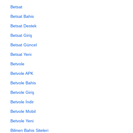
Betsat
Betsat Bahis
Betsat Destek
Betsat Giriş
Betsat Güncel
Betsat Yeni
Betvole
Betvole APK
Betvole Bahis
Betvole Giriş
Betvole İndir
Betvole Mobil
Betvole Yeni
Bilinen Bahis Siteleri