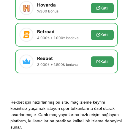
Hovarda
Katıl
%300 Bonus
Betroad
Katıl
4.000₺ + 1.000₺ bedava
Rexbet
Katıl
3.000₺ + 1.500₺ bedava
Rexbet için hazırlanmış bu site, maç izleme keyfini
kesintisiz yaşamak isteyen spor tutkunlarına özel olarak
tasarlanmıştır. Canlı maç yayınlarına hızlı erişim sağlayan
platform, kullanıcılarına pratik ve kaliteli bir izleme deneyimi
sunar.