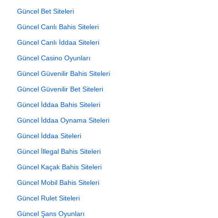
Güncel Bet Siteleri
Güncel Canlı Bahis Siteleri
Güncel Canlı İddaa Siteleri
Güncel Casino Oyunları
Güncel Güvenilir Bahis Siteleri
Güncel Güvenilir Bet Siteleri
Güncel İddaa Bahis Siteleri
Güncel İddaa Oynama Siteleri
Güncel İddaa Siteleri
Güncel İllegal Bahis Siteleri
Güncel Kaçak Bahis Siteleri
Güncel Mobil Bahis Siteleri
Güncel Rulet Siteleri
Güncel Şans Oyunları