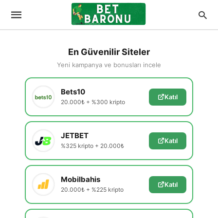
En Güvenilir Siteler
Yeni kampanya ve bonusları incele
Bets10
Katıl
20.000₺ + %300 kripto
JETBET
Katıl
%325 kripto + 20.000₺
Mobilbahis
Katıl
20.000₺ + %225 kripto