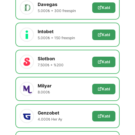
Davegas
Katıl
5.000₺ + 300 freespin
Intobet
Katıl
5.000₺ + 150 freespin
Slotbon
Katıl
7.500₺ + %200
Milyar
Katıl
8.000₺
Genzobet
Katıl
4.000₺ Her Ay