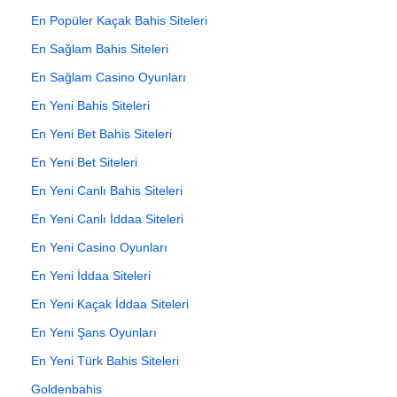
En Popüler Kaçak Bahis Siteleri
En Sağlam Bahis Siteleri
En Sağlam Casino Oyunları
En Yeni Bahis Siteleri
En Yeni Bet Bahis Siteleri
En Yeni Bet Siteleri
En Yeni Canlı Bahis Siteleri
En Yeni Canlı İddaa Siteleri
En Yeni Casino Oyunları
En Yeni İddaa Siteleri
En Yeni Kaçak İddaa Siteleri
En Yeni Şans Oyunları
En Yeni Türk Bahis Siteleri
Goldenbahis