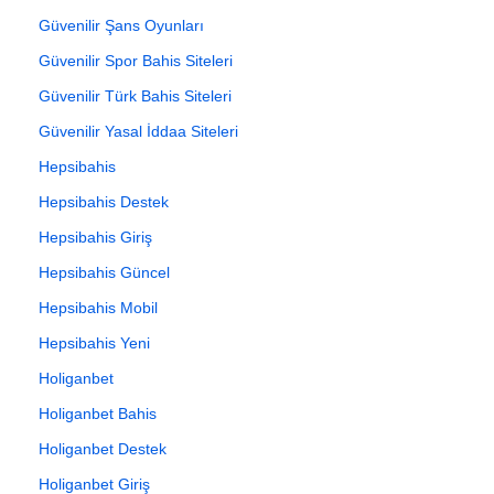
Güvenilir Şans Oyunları
Güvenilir Spor Bahis Siteleri
Güvenilir Türk Bahis Siteleri
Güvenilir Yasal İddaa Siteleri
Hepsibahis
Hepsibahis Destek
Hepsibahis Giriş
Hepsibahis Güncel
Hepsibahis Mobil
Hepsibahis Yeni
Holiganbet
Holiganbet Bahis
Holiganbet Destek
Holiganbet Giriş