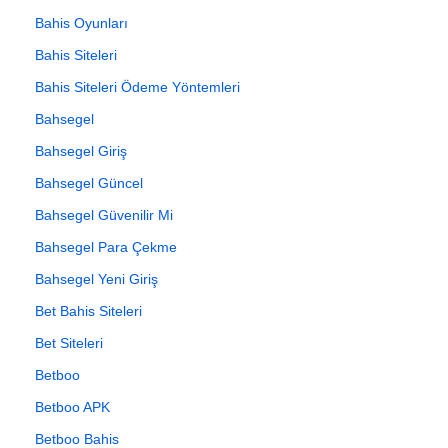
Bahis Oyunları
Bahis Siteleri
Bahis Siteleri Ödeme Yöntemleri
Bahsegel
Bahsegel Giriş
Bahsegel Güncel
Bahsegel Güvenilir Mi
Bahsegel Para Çekme
Bahsegel Yeni Giriş
Bet Bahis Siteleri
Bet Siteleri
Betboo
Betboo APK
Betboo Bahis