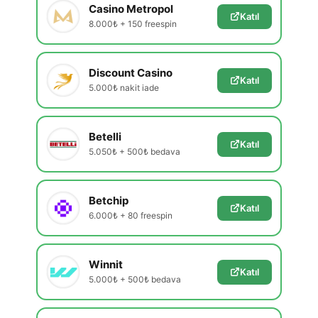
Casino Metropol
Katıl
8.000₺ + 150 freespin
Discount Casino
Katıl
5.000₺ nakit iade
Betelli
Katıl
5.050₺ + 500₺ bedava
Betchip
Katıl
6.000₺ + 80 freespin
Winnit
Katıl
5.000₺ + 500₺ bedava