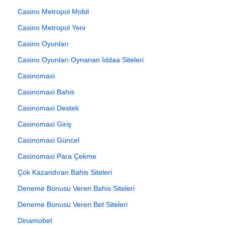
Casino Metropol Mobil
Casino Metropol Yeni
Casino Oyunları
Casino Oyunları Oynanan İddaa Siteleri
Casinomaxi
Casinomaxi Bahis
Casinomaxi Destek
Casinomaxi Giriş
Casinomaxi Güncel
Casinomaxi Para Çekme
Çok Kazandıran Bahis Siteleri
Deneme Bonusu Veren Bahis Siteleri
Deneme Bonusu Veren Bet Siteleri
Dinamobet