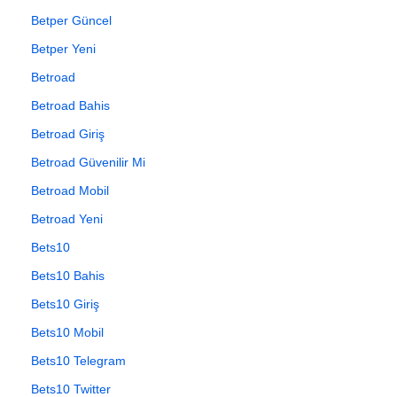
Betper Güncel
Betper Yeni
Betroad
Betroad Bahis
Betroad Giriş
Betroad Güvenilir Mi
Betroad Mobil
Betroad Yeni
Bets10
Bets10 Bahis
Bets10 Giriş
Bets10 Mobil
Bets10 Telegram
Bets10 Twitter