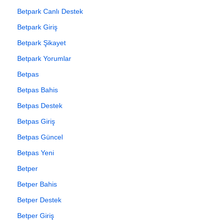
Betpark Canlı Destek
Betpark Giriş
Betpark Şikayet
Betpark Yorumlar
Betpas
Betpas Bahis
Betpas Destek
Betpas Giriş
Betpas Güncel
Betpas Yeni
Betper
Betper Bahis
Betper Destek
Betper Giriş