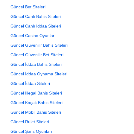
Güncel Bet Siteleri
Güncel Canlı Bahis Siteleri
Güncel Canlı İddaa Siteleri
Güncel Casino Oyunları
Güncel Güvenilir Bahis Siteleri
Güncel Güvenilir Bet Siteleri
Güncel İddaa Bahis Siteleri
Güncel İddaa Oynama Siteleri
Güncel İddaa Siteleri
Güncel İllegal Bahis Siteleri
Güncel Kaçak Bahis Siteleri
Güncel Mobil Bahis Siteleri
Güncel Rulet Siteleri
Güncel Şans Oyunları