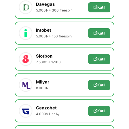
Davegas
Katıl
5.000₺ + 300 freespin
Intobet
Katıl
5.000₺ + 150 freespin
Slotbon
Katıl
7.500₺ + %200
Milyar
Katıl
8.000₺
Genzobet
Katıl
4.000₺ Her Ay