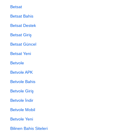
Betsat
Betsat Bahis
Betsat Destek
Betsat Giriş
Betsat Güncel
Betsat Yeni
Betvole
Betvole APK
Betvole Bahis
Betvole Giriş
Betvole İndir
Betvole Mobil
Betvole Yeni
Bilinen Bahis Siteleri