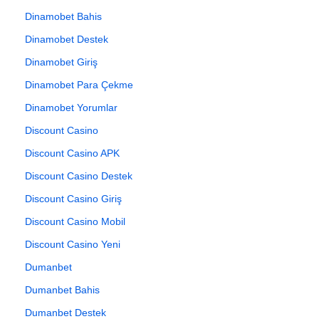
Dinamobet Bahis
Dinamobet Destek
Dinamobet Giriş
Dinamobet Para Çekme
Dinamobet Yorumlar
Discount Casino
Discount Casino APK
Discount Casino Destek
Discount Casino Giriş
Discount Casino Mobil
Discount Casino Yeni
Dumanbet
Dumanbet Bahis
Dumanbet Destek