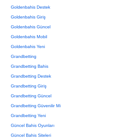
Goldenbahis Destek
Goldenbahis Giriş
Goldenbahis Güncel
Goldenbahis Mobil
Goldenbahis Yeni
Grandbetting
Grandbetting Bahis
Grandbetting Destek
Grandbetting Giriş
Grandbetting Güncel
Grandbetting Güvenilir Mi
Grandbetting Yeni
Güncel Bahis Oyunları
Güncel Bahis Siteleri