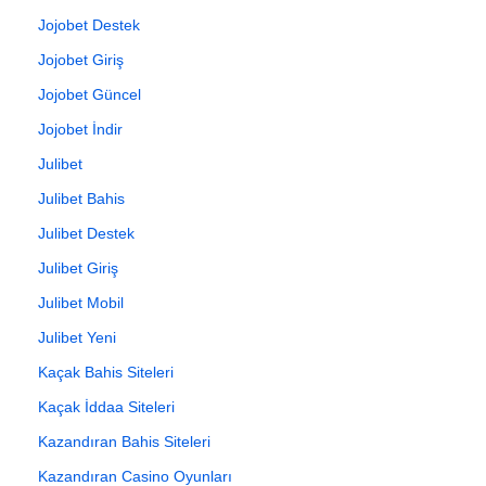
Jojobet Destek
Jojobet Giriş
Jojobet Güncel
Jojobet İndir
Julibet
Julibet Bahis
Julibet Destek
Julibet Giriş
Julibet Mobil
Julibet Yeni
Kaçak Bahis Siteleri
Kaçak İddaa Siteleri
Kazandıran Bahis Siteleri
Kazandıran Casino Oyunları