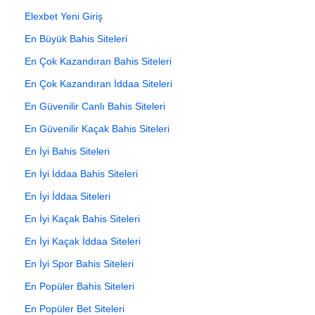
Elexbet Yeni Giriş
En Büyük Bahis Siteleri
En Çok Kazandıran Bahis Siteleri
En Çok Kazandıran İddaa Siteleri
En Güvenilir Canlı Bahis Siteleri
En Güvenilir Kaçak Bahis Siteleri
En İyi Bahis Siteleri
En İyi İddaa Bahis Siteleri
En İyi İddaa Siteleri
En İyi Kaçak Bahis Siteleri
En İyi Kaçak İddaa Siteleri
En İyi Spor Bahis Siteleri
En Popüler Bahis Siteleri
En Popüler Bet Siteleri