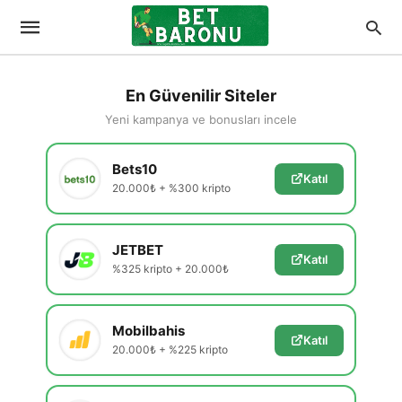
En Güvenilir Siteler
Yeni kampanya ve bonusları incele
Bets10
Katıl
20.000₺ + %300 kripto
JETBET
Katıl
%325 kripto + 20.000₺
Mobilbahis
Katıl
20.000₺ + %225 kripto