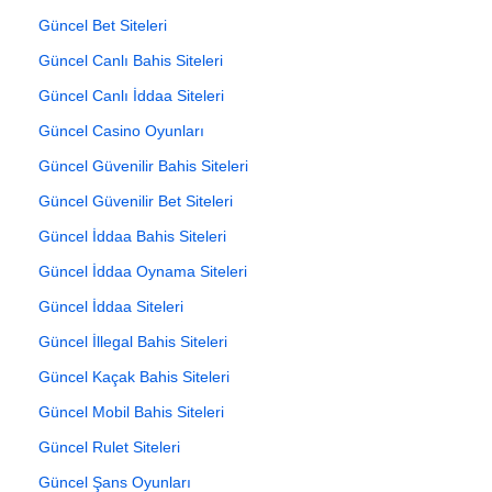
Güncel Bet Siteleri
Güncel Canlı Bahis Siteleri
Güncel Canlı İddaa Siteleri
Güncel Casino Oyunları
Güncel Güvenilir Bahis Siteleri
Güncel Güvenilir Bet Siteleri
Güncel İddaa Bahis Siteleri
Güncel İddaa Oynama Siteleri
Güncel İddaa Siteleri
Güncel İllegal Bahis Siteleri
Güncel Kaçak Bahis Siteleri
Güncel Mobil Bahis Siteleri
Güncel Rulet Siteleri
Güncel Şans Oyunları