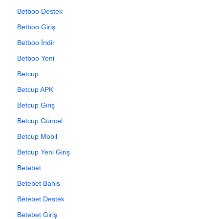
Betboo Destek
Betboo Giriş
Betboo İndir
Betboo Yeni
Betcup
Betcup APK
Betcup Giriş
Betcup Güncel
Betcup Mobil
Betcup Yeni Giriş
Betebet
Betebet Bahis
Betebet Destek
Betebet Giriş