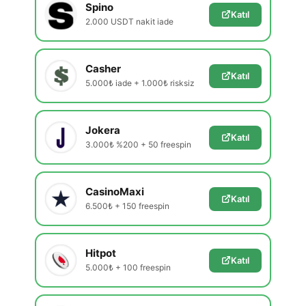
Spino
Katıl
2.000 USDT nakit iade
Casher
Katıl
5.000₺ iade + 1.000₺ risksiz
Jokera
Katıl
3.000₺ %200 + 50 freespin
CasinoMaxi
Katıl
6.500₺ + 150 freespin
Hitpot
Katıl
5.000₺ + 100 freespin