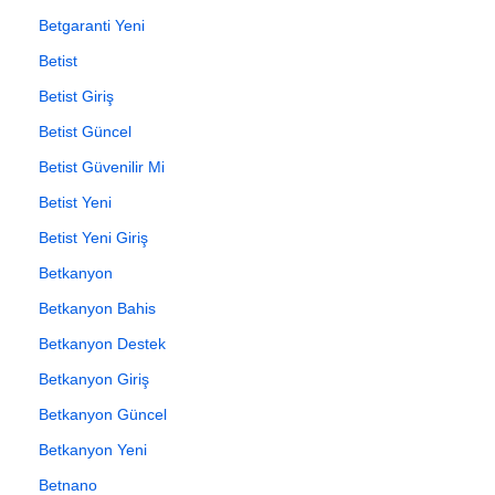
Betgaranti Yeni
Betist
Betist Giriş
Betist Güncel
Betist Güvenilir Mi
Betist Yeni
Betist Yeni Giriş
Betkanyon
Betkanyon Bahis
Betkanyon Destek
Betkanyon Giriş
Betkanyon Güncel
Betkanyon Yeni
Betnano