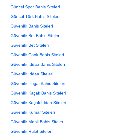
Güncel Spor Bahis Siteleri
Güncel Türk Bahis Siteleri
Güvenilir Bahis Siteleri
Güvenilir Bet Bahis Siteleri
Güvenilir Bet Siteleri
Güvenilir Canlı Bahis Siteleri
Güvenilir İddaa Bahis Siteleri
Güvenilir İddaa Siteleri
Güvenilir İllegal Bahis Siteleri
Güvenilir Kaçak Bahis Siteleri
Güvenilir Kaçak İddaa Siteleri
Güvenilir Kumar Siteleri
Güvenilir Mobil Bahis Siteleri
Güvenilir Rulet Siteleri