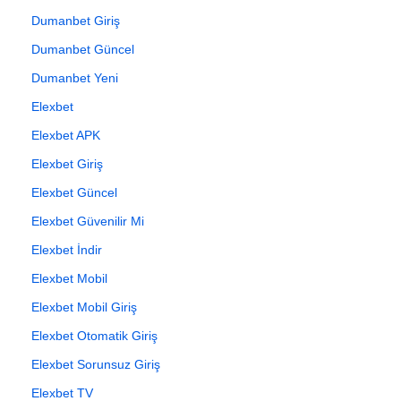
Dumanbet Giriş
Dumanbet Güncel
Dumanbet Yeni
Elexbet
Elexbet APK
Elexbet Giriş
Elexbet Güncel
Elexbet Güvenilir Mi
Elexbet İndir
Elexbet Mobil
Elexbet Mobil Giriş
Elexbet Otomatik Giriş
Elexbet Sorunsuz Giriş
Elexbet TV