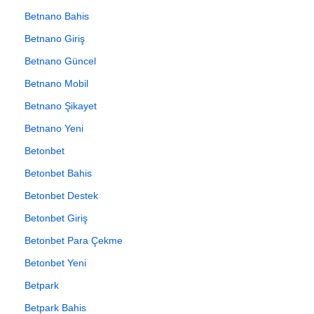
Betnano Bahis
Betnano Giriş
Betnano Güncel
Betnano Mobil
Betnano Şikayet
Betnano Yeni
Betonbet
Betonbet Bahis
Betonbet Destek
Betonbet Giriş
Betonbet Para Çekme
Betonbet Yeni
Betpark
Betpark Bahis