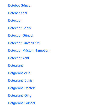
Betebet Güncel
Betebet Yeni
Betexper
Betexper Bahis
Betexper Güncel
Betexper Güvenilir Mi
Betexper Müşteri Hizmetleri
Betexper Yeni
Betgaranti
Betgaranti APK
Betgaranti Bahis
Betgaranti Destek
Betgaranti Giriş
Betgaranti Güncel