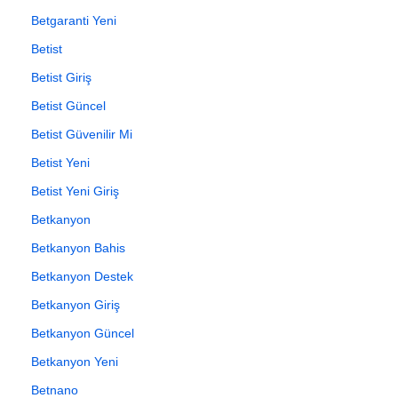
Betgaranti Yeni
Betist
Betist Giriş
Betist Güncel
Betist Güvenilir Mi
Betist Yeni
Betist Yeni Giriş
Betkanyon
Betkanyon Bahis
Betkanyon Destek
Betkanyon Giriş
Betkanyon Güncel
Betkanyon Yeni
Betnano