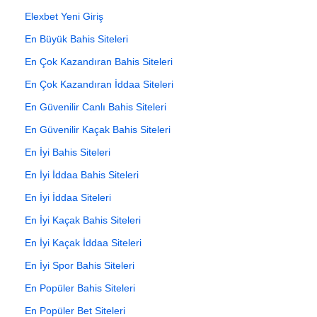
Elexbet Yeni Giriş
En Büyük Bahis Siteleri
En Çok Kazandıran Bahis Siteleri
En Çok Kazandıran İddaa Siteleri
En Güvenilir Canlı Bahis Siteleri
En Güvenilir Kaçak Bahis Siteleri
En İyi Bahis Siteleri
En İyi İddaa Bahis Siteleri
En İyi İddaa Siteleri
En İyi Kaçak Bahis Siteleri
En İyi Kaçak İddaa Siteleri
En İyi Spor Bahis Siteleri
En Popüler Bahis Siteleri
En Popüler Bet Siteleri