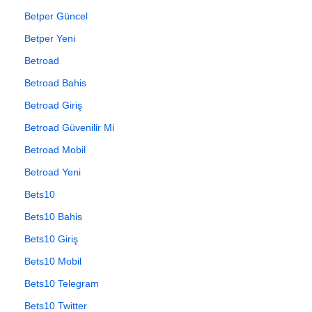
Betper Güncel
Betper Yeni
Betroad
Betroad Bahis
Betroad Giriş
Betroad Güvenilir Mi
Betroad Mobil
Betroad Yeni
Bets10
Bets10 Bahis
Bets10 Giriş
Bets10 Mobil
Bets10 Telegram
Bets10 Twitter