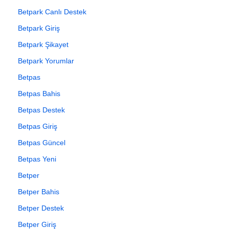
Betpark Canlı Destek
Betpark Giriş
Betpark Şikayet
Betpark Yorumlar
Betpas
Betpas Bahis
Betpas Destek
Betpas Giriş
Betpas Güncel
Betpas Yeni
Betper
Betper Bahis
Betper Destek
Betper Giriş