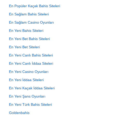
En Popüler Kaçak Bahis Siteleri
En Sağlam Bahis Siteleri
En Sağlam Casino Oyunları
En Yeni Bahis Siteleri
En Yeni Bet Bahis Siteleri
En Yeni Bet Siteleri
En Yeni Canlı Bahis Siteleri
En Yeni Canlı İddaa Siteleri
En Yeni Casino Oyunları
En Yeni İddaa Siteleri
En Yeni Kaçak İddaa Siteleri
En Yeni Şans Oyunları
En Yeni Türk Bahis Siteleri
Goldenbahis