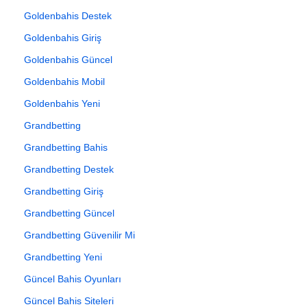
Goldenbahis Destek
Goldenbahis Giriş
Goldenbahis Güncel
Goldenbahis Mobil
Goldenbahis Yeni
Grandbetting
Grandbetting Bahis
Grandbetting Destek
Grandbetting Giriş
Grandbetting Güncel
Grandbetting Güvenilir Mi
Grandbetting Yeni
Güncel Bahis Oyunları
Güncel Bahis Siteleri