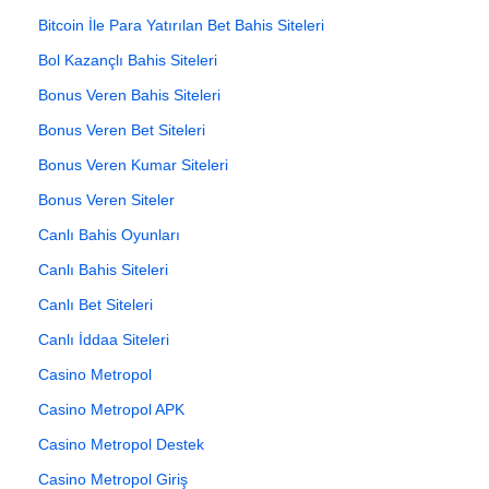
Bitcoin İle Para Yatırılan Bet Bahis Siteleri
Bol Kazançlı Bahis Siteleri
Bonus Veren Bahis Siteleri
Bonus Veren Bet Siteleri
Bonus Veren Kumar Siteleri
Bonus Veren Siteler
Canlı Bahis Oyunları
Canlı Bahis Siteleri
Canlı Bet Siteleri
Canlı İddaa Siteleri
Casino Metropol
Casino Metropol APK
Casino Metropol Destek
Casino Metropol Giriş