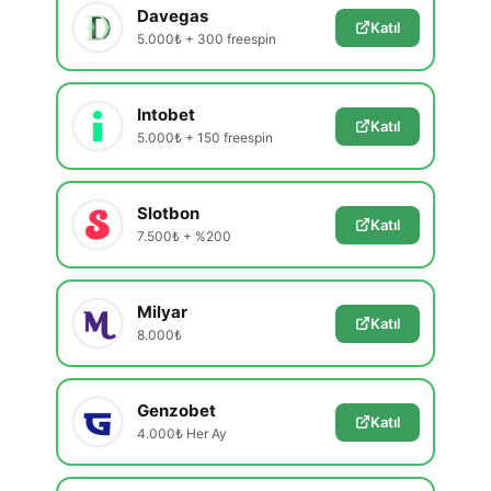
Davegas
Katıl
5.000₺ + 300 freespin
Intobet
Katıl
5.000₺ + 150 freespin
Slotbon
Katıl
7.500₺ + %200
Milyar
Katıl
8.000₺
Genzobet
Katıl
4.000₺ Her Ay