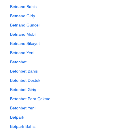
Betnano Bahis
Betnano Giriş
Betnano Güncel
Betnano Mobil
Betnano Şikayet
Betnano Yeni
Betonbet
Betonbet Bahis
Betonbet Destek
Betonbet Giriş
Betonbet Para Çekme
Betonbet Yeni
Betpark
Betpark Bahis