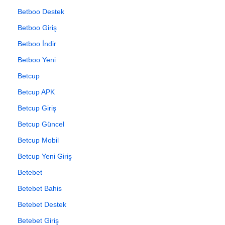
Betboo Destek
Betboo Giriş
Betboo İndir
Betboo Yeni
Betcup
Betcup APK
Betcup Giriş
Betcup Güncel
Betcup Mobil
Betcup Yeni Giriş
Betebet
Betebet Bahis
Betebet Destek
Betebet Giriş