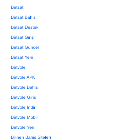
Betsat
Betsat Bahis
Betsat Destek
Betsat Giriş
Betsat Güncel
Betsat Yeni
Betvole
Betvole APK
Betvole Bahis
Betvole Giriş
Betvole İndir
Betvole Mobil
Betvole Yeni
Bilinen Bahis Siteleri