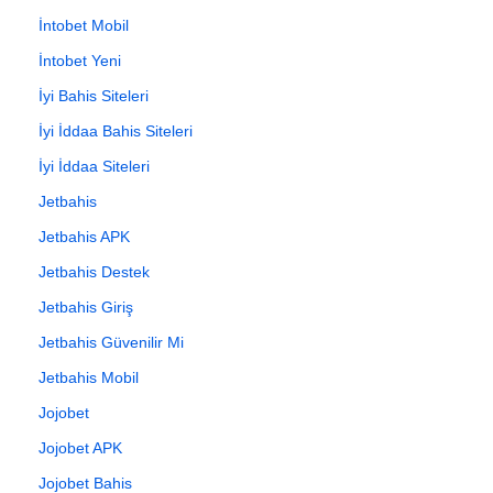
İntobet Mobil
İntobet Yeni
İyi Bahis Siteleri
İyi İddaa Bahis Siteleri
İyi İddaa Siteleri
Jetbahis
Jetbahis APK
Jetbahis Destek
Jetbahis Giriş
Jetbahis Güvenilir Mi
Jetbahis Mobil
Jojobet
Jojobet APK
Jojobet Bahis