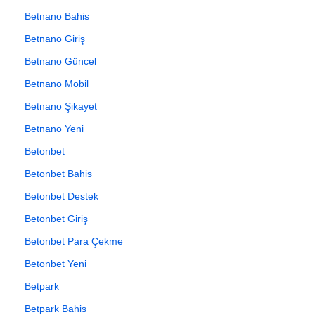
Betnano Bahis
Betnano Giriş
Betnano Güncel
Betnano Mobil
Betnano Şikayet
Betnano Yeni
Betonbet
Betonbet Bahis
Betonbet Destek
Betonbet Giriş
Betonbet Para Çekme
Betonbet Yeni
Betpark
Betpark Bahis