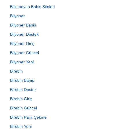
Bilinmeyen Bahis Siteleri
Bilyoner
Bilyoner Bahis
Bilyoner Destek
Bilyoner Giriş
Bilyoner Güncel
Bilyoner Yeni
Birebin
Birebin Bahis
Birebin Destek
Birebin Giriş
Birebin Güncel
Birebin Para Çekme
Birebin Yeni