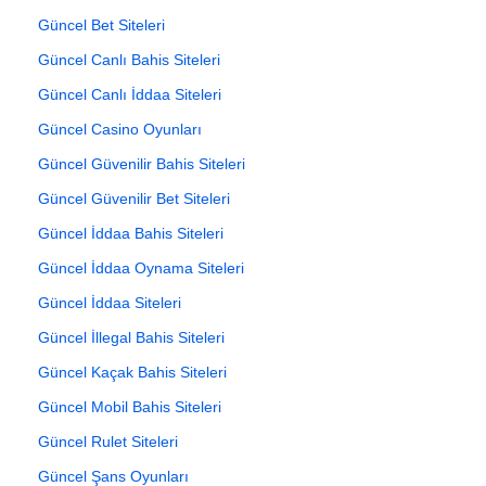
Güncel Bet Siteleri
Güncel Canlı Bahis Siteleri
Güncel Canlı İddaa Siteleri
Güncel Casino Oyunları
Güncel Güvenilir Bahis Siteleri
Güncel Güvenilir Bet Siteleri
Güncel İddaa Bahis Siteleri
Güncel İddaa Oynama Siteleri
Güncel İddaa Siteleri
Güncel İllegal Bahis Siteleri
Güncel Kaçak Bahis Siteleri
Güncel Mobil Bahis Siteleri
Güncel Rulet Siteleri
Güncel Şans Oyunları