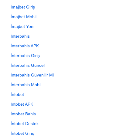
İmajbet Giriş
İmajbet Mobil
İmajbet Yeni
İnterbahis
İnterbahis APK
İnterbahis Giriş
İnterbahis Güncel
İnterbahis Güvenilir Mi
İnterbahis Mobil
İntobet
İntobet APK
İntobet Bahis
İntobet Destek
İntobet Giriş