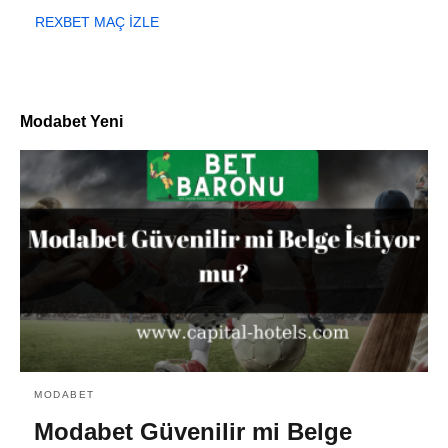
REXBET MAÇ İZLE
Modabet Yeni
MODABET
Modabet Güvenilir mi Belge