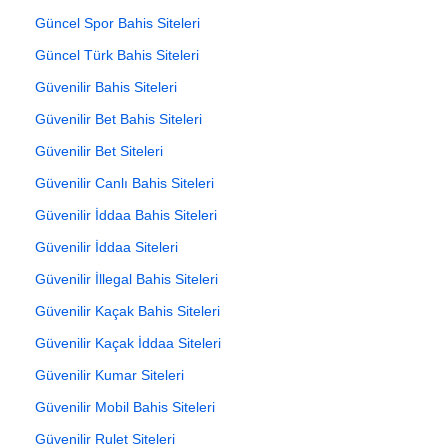
Güncel Spor Bahis Siteleri
Güncel Türk Bahis Siteleri
Güvenilir Bahis Siteleri
Güvenilir Bet Bahis Siteleri
Güvenilir Bet Siteleri
Güvenilir Canlı Bahis Siteleri
Güvenilir İddaa Bahis Siteleri
Güvenilir İddaa Siteleri
Güvenilir İllegal Bahis Siteleri
Güvenilir Kaçak Bahis Siteleri
Güvenilir Kaçak İddaa Siteleri
Güvenilir Kumar Siteleri
Güvenilir Mobil Bahis Siteleri
Güvenilir Rulet Siteleri