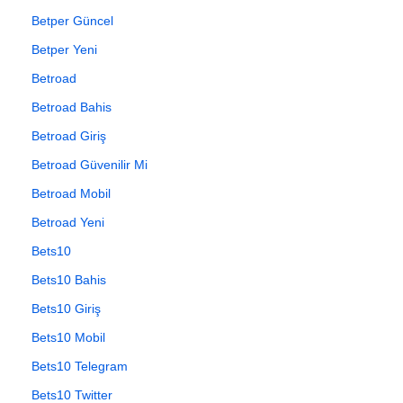
Betper Güncel
Betper Yeni
Betroad
Betroad Bahis
Betroad Giriş
Betroad Güvenilir Mi
Betroad Mobil
Betroad Yeni
Bets10
Bets10 Bahis
Bets10 Giriş
Bets10 Mobil
Bets10 Telegram
Bets10 Twitter