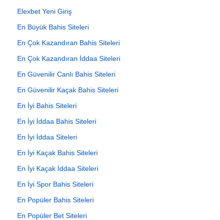
Elexbet Yeni Giriş
En Büyük Bahis Siteleri
En Çok Kazandıran Bahis Siteleri
En Çok Kazandıran İddaa Siteleri
En Güvenilir Canlı Bahis Siteleri
En Güvenilir Kaçak Bahis Siteleri
En İyi Bahis Siteleri
En İyi İddaa Bahis Siteleri
En İyi İddaa Siteleri
En İyi Kaçak Bahis Siteleri
En İyi Kaçak İddaa Siteleri
En İyi Spor Bahis Siteleri
En Popüler Bahis Siteleri
En Popüler Bet Siteleri