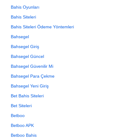
Bahis Oyunları
Bahis Siteleri
Bahis Siteleri Ödeme Yöntemleri
Bahsegel
Bahsegel Giriş
Bahsegel Güncel
Bahsegel Güvenilir Mi
Bahsegel Para Çekme
Bahsegel Yeni Giriş
Bet Bahis Siteleri
Bet Siteleri
Betboo
Betboo APK
Betboo Bahis