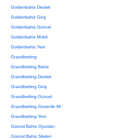
Goldenbahis Destek
Goldenbahis Giriş
Goldenbahis Güncel
Goldenbahis Mobil
Goldenbahis Yeni
Grandbetting
Grandbetting Bahis
Grandbetting Destek
Grandbetting Giriş
Grandbetting Güncel
Grandbetting Güvenilir Mi
Grandbetting Yeni
Güncel Bahis Oyunları
Güncel Bahis Siteleri