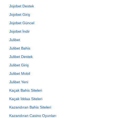
Jojobet Destek
Jojobet Giriş
Jojobet Güncel
Jojobet İndir
Julibet
Julibet Bahis
Julibet Destek
Julibet Giriş
Julibet Mobil
Julibet Yeni
Kaçak Bahis Siteleri
Kaçak İddaa Siteleri
Kazandıran Bahis Siteleri
Kazandıran Casino Oyunları