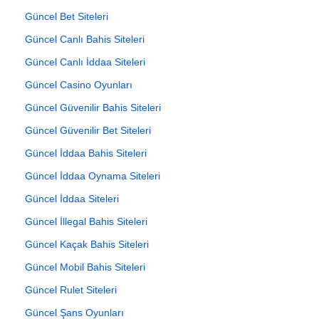
Güncel Bet Siteleri
Güncel Canlı Bahis Siteleri
Güncel Canlı İddaa Siteleri
Güncel Casino Oyunları
Güncel Güvenilir Bahis Siteleri
Güncel Güvenilir Bet Siteleri
Güncel İddaa Bahis Siteleri
Güncel İddaa Oynama Siteleri
Güncel İddaa Siteleri
Güncel İllegal Bahis Siteleri
Güncel Kaçak Bahis Siteleri
Güncel Mobil Bahis Siteleri
Güncel Rulet Siteleri
Güncel Şans Oyunları