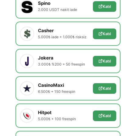
Spino
Katıl
2.000 USDT nakit iade
Casher
Katıl
5.000₺ iade + 1.000₺ risksiz
Jokera
Katıl
3.000₺ %200 + 50 freespin
CasinoMaxi
Katıl
6.500₺ + 150 freespin
Hitpot
Katıl
5.000₺ + 100 freespin