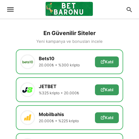
En Güvenilir Siteler
Yeni kampanya ve bonusları incele
Bets10
Katıl
20.000₺ + %300 kripto
JETBET
Katıl
%325 kripto + 20.000₺
Mobilbahis
Katıl
20.000₺ + %225 kripto