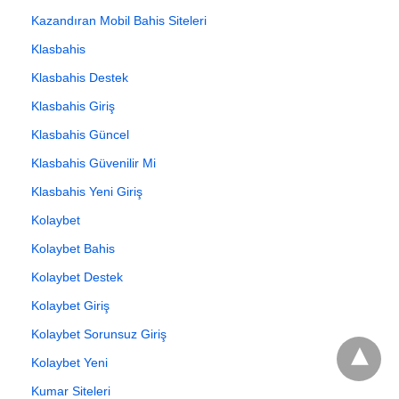
Kazandıran Mobil Bahis Siteleri
Klasbahis
Klasbahis Destek
Klasbahis Giriş
Klasbahis Güncel
Klasbahis Güvenilir Mi
Klasbahis Yeni Giriş
Kolaybet
Kolaybet Bahis
Kolaybet Destek
Kolaybet Giriş
Kolaybet Sorunsuz Giriş
Kolaybet Yeni
Kumar Siteleri