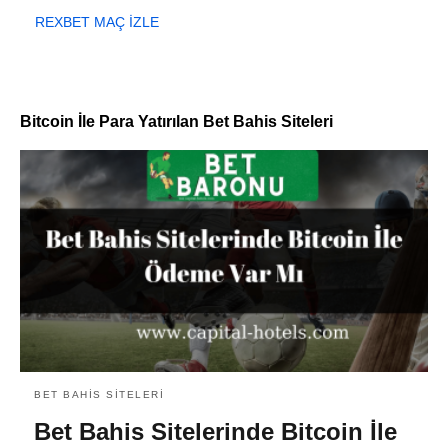
REXBET MAÇ İZLE
Bitcoin İle Para Yatırılan Bet Bahis Siteleri
BET BAHIS SITELERI
Bet Bahis Sitelerinde Bitcoin İle