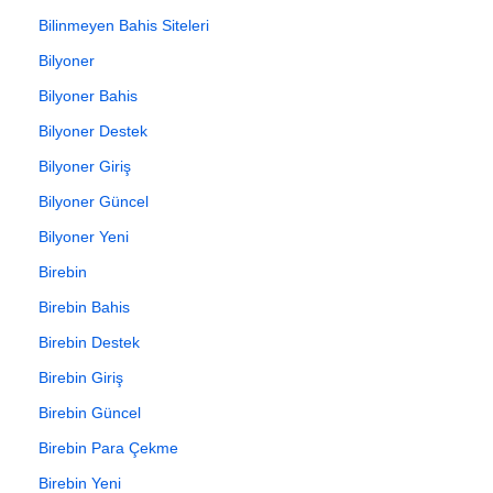
Bilinmeyen Bahis Siteleri
Bilyoner
Bilyoner Bahis
Bilyoner Destek
Bilyoner Giriş
Bilyoner Güncel
Bilyoner Yeni
Birebin
Birebin Bahis
Birebin Destek
Birebin Giriş
Birebin Güncel
Birebin Para Çekme
Birebin Yeni