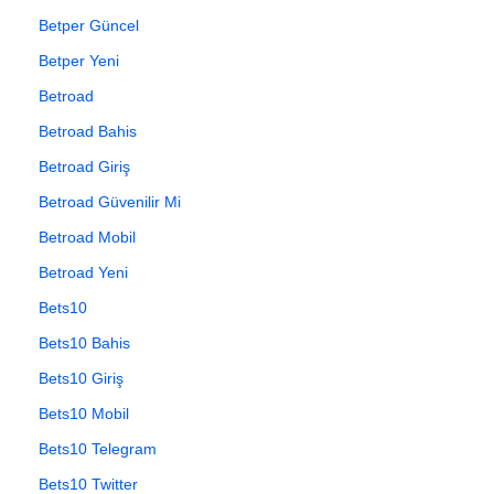
Betper Güncel
Betper Yeni
Betroad
Betroad Bahis
Betroad Giriş
Betroad Güvenilir Mi
Betroad Mobil
Betroad Yeni
Bets10
Bets10 Bahis
Bets10 Giriş
Bets10 Mobil
Bets10 Telegram
Bets10 Twitter