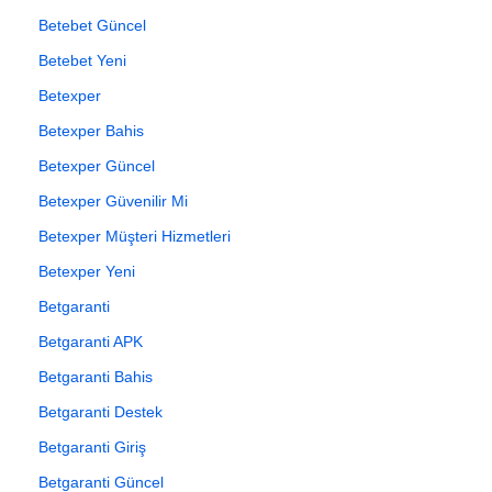
Betebet Güncel
Betebet Yeni
Betexper
Betexper Bahis
Betexper Güncel
Betexper Güvenilir Mi
Betexper Müşteri Hizmetleri
Betexper Yeni
Betgaranti
Betgaranti APK
Betgaranti Bahis
Betgaranti Destek
Betgaranti Giriş
Betgaranti Güncel