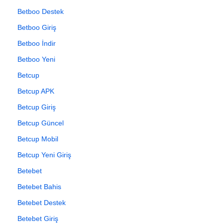
Betboo Destek
Betboo Giriş
Betboo İndir
Betboo Yeni
Betcup
Betcup APK
Betcup Giriş
Betcup Güncel
Betcup Mobil
Betcup Yeni Giriş
Betebet
Betebet Bahis
Betebet Destek
Betebet Giriş