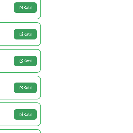
Katıl
Katıl
Katıl
Katıl
Katıl