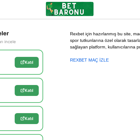
eler
Rexbet için hazırlanmış bu site, ma
spor tutkunlarına özel olarak tasarl
ı incele
sağlayan platform, kullanıcılarına pr
REXBET MAÇ İZLE
Katıl
Katıl
Katıl