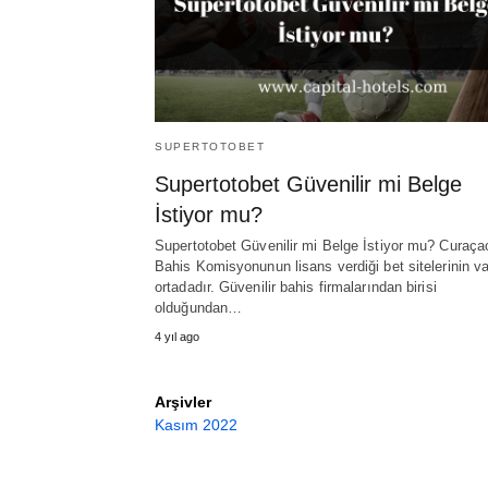
SUPERTOTOBET
Supertotobet Güvenilir mi Belge
İstiyor mu?
Supertotobet Güvenilir mi Belge İstiyor mu? Curaça
Bahis Komisyonunun lisans verdiği bet sitelerinin va
ortadadır. Güvenilir bahis firmalarından birisi
olduğundan…
4 yıl ago
Arşivler
Kasım 2022