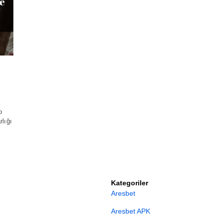
o
rlığı
Kategoriler
Aresbet
Aresbet APK