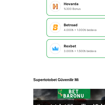
Hovarda
%300 Bonus
Betroad
4.000₺ + 1.000₺ bedava
Rexbet
3.000₺ + 1.500₺ bedava
Supertotobet Güvenilir Mi