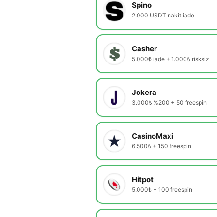
Spino
2.000 USDT nakit iade
Casher
5.000₺ iade + 1.000₺ risksiz
Jokera
3.000₺ %200 + 50 freespin
CasinoMaxi
6.500₺ + 150 freespin
Hitpot
5.000₺ + 100 freespin