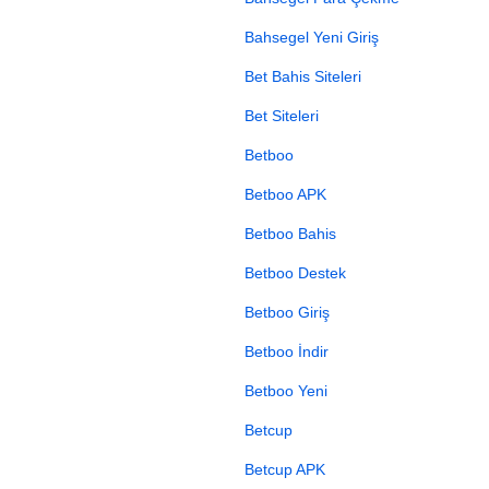
Bahsegel Yeni Giriş
Bet Bahis Siteleri
Bet Siteleri
Betboo
Betboo APK
Betboo Bahis
Betboo Destek
Betboo Giriş
Betboo İndir
Betboo Yeni
Betcup
Betcup APK