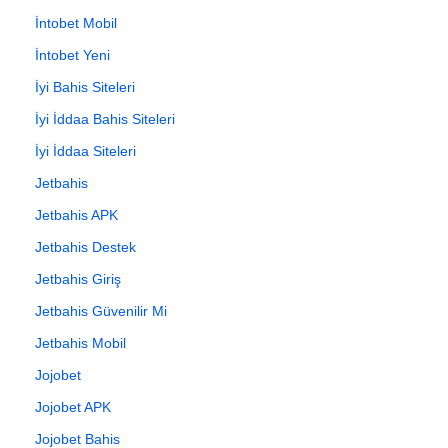
İntobet Mobil
İntobet Yeni
İyi Bahis Siteleri
İyi İddaa Bahis Siteleri
İyi İddaa Siteleri
Jetbahis
Jetbahis APK
Jetbahis Destek
Jetbahis Giriş
Jetbahis Güvenilir Mi
Jetbahis Mobil
Jojobet
Jojobet APK
Jojobet Bahis