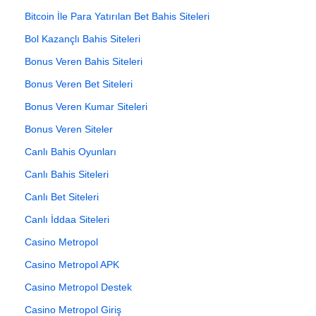
Bitcoin İle Para Yatırılan Bet Bahis Siteleri
Bol Kazançlı Bahis Siteleri
Bonus Veren Bahis Siteleri
Bonus Veren Bet Siteleri
Bonus Veren Kumar Siteleri
Bonus Veren Siteler
Canlı Bahis Oyunları
Canlı Bahis Siteleri
Canlı Bet Siteleri
Canlı İddaa Siteleri
Casino Metropol
Casino Metropol APK
Casino Metropol Destek
Casino Metropol Giriş