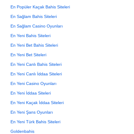
En Popüler Kaçak Bahis Siteleri
En Sağlam Bahis Siteleri
En Sağlam Casino Oyunları
En Yeni Bahis Siteleri
En Yeni Bet Bahis Siteleri
En Yeni Bet Siteleri
En Yeni Canlı Bahis Siteleri
En Yeni Canlı İddaa Siteleri
En Yeni Casino Oyunları
En Yeni İddaa Siteleri
En Yeni Kaçak İddaa Siteleri
En Yeni Şans Oyunları
En Yeni Türk Bahis Siteleri
Goldenbahis