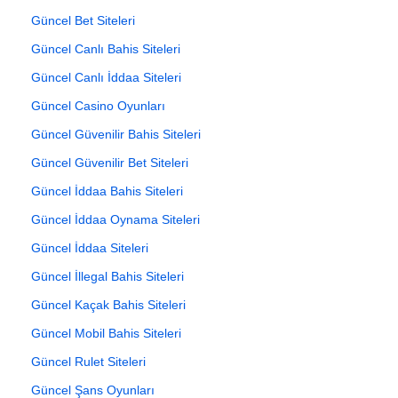
Güncel Bet Siteleri
Güncel Canlı Bahis Siteleri
Güncel Canlı İddaa Siteleri
Güncel Casino Oyunları
Güncel Güvenilir Bahis Siteleri
Güncel Güvenilir Bet Siteleri
Güncel İddaa Bahis Siteleri
Güncel İddaa Oynama Siteleri
Güncel İddaa Siteleri
Güncel İllegal Bahis Siteleri
Güncel Kaçak Bahis Siteleri
Güncel Mobil Bahis Siteleri
Güncel Rulet Siteleri
Güncel Şans Oyunları