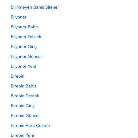
Bilinmeyen Bahis Siteleri
Bilyoner
Bilyoner Bahis
Bilyoner Destek
Bilyoner Giriş
Bilyoner Güncel
Bilyoner Yeni
Birebin
Birebin Bahis
Birebin Destek
Birebin Giriş
Birebin Güncel
Birebin Para Çekme
Birebin Yeni