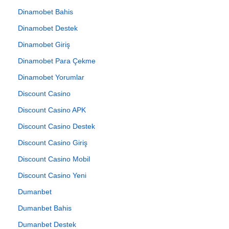
Dinamobet Bahis
Dinamobet Destek
Dinamobet Giriş
Dinamobet Para Çekme
Dinamobet Yorumlar
Discount Casino
Discount Casino APK
Discount Casino Destek
Discount Casino Giriş
Discount Casino Mobil
Discount Casino Yeni
Dumanbet
Dumanbet Bahis
Dumanbet Destek