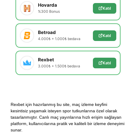
Hovarda
Katıl
%300 Bonus
Betroad
Katıl
4.000₺ + 1.000₺ bedava
Rexbet
Katıl
3.000₺ + 1.500₺ bedava
Rexbet için hazırlanmış bu site, maç izleme keyfini
kesintisiz yaşamak isteyen spor tutkunlarına özel olarak
tasarlanmıştır. Canlı maç yayınlarına hızlı erişim sağlayan
platform, kullanıcılarına pratik ve kaliteli bir izleme deneyimi
sunar.