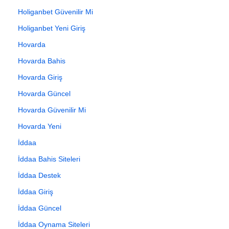
Holiganbet Güvenilir Mi
Holiganbet Yeni Giriş
Hovarda
Hovarda Bahis
Hovarda Giriş
Hovarda Güncel
Hovarda Güvenilir Mi
Hovarda Yeni
İddaa
İddaa Bahis Siteleri
İddaa Destek
İddaa Giriş
İddaa Güncel
İddaa Oynama Siteleri