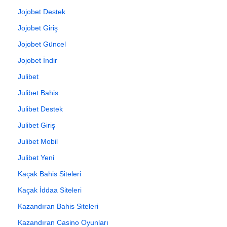
Jojobet Destek
Jojobet Giriş
Jojobet Güncel
Jojobet İndir
Julibet
Julibet Bahis
Julibet Destek
Julibet Giriş
Julibet Mobil
Julibet Yeni
Kaçak Bahis Siteleri
Kaçak İddaa Siteleri
Kazandıran Bahis Siteleri
Kazandıran Casino Oyunları