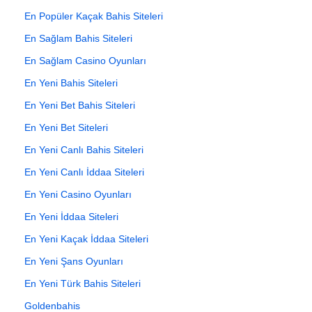
En Popüler Kaçak Bahis Siteleri
En Sağlam Bahis Siteleri
En Sağlam Casino Oyunları
En Yeni Bahis Siteleri
En Yeni Bet Bahis Siteleri
En Yeni Bet Siteleri
En Yeni Canlı Bahis Siteleri
En Yeni Canlı İddaa Siteleri
En Yeni Casino Oyunları
En Yeni İddaa Siteleri
En Yeni Kaçak İddaa Siteleri
En Yeni Şans Oyunları
En Yeni Türk Bahis Siteleri
Goldenbahis