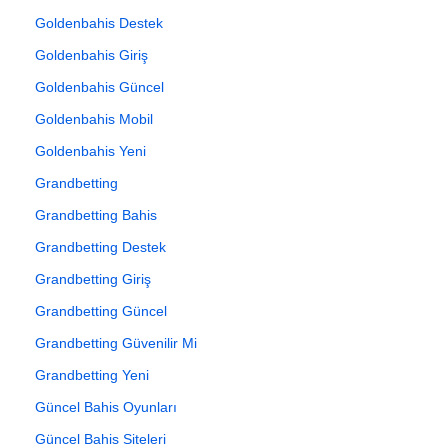
Goldenbahis Destek
Goldenbahis Giriş
Goldenbahis Güncel
Goldenbahis Mobil
Goldenbahis Yeni
Grandbetting
Grandbetting Bahis
Grandbetting Destek
Grandbetting Giriş
Grandbetting Güncel
Grandbetting Güvenilir Mi
Grandbetting Yeni
Güncel Bahis Oyunları
Güncel Bahis Siteleri