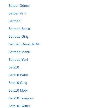
Betper Güncel
Betper Yeni
Betroad
Betroad Bahis
Betroad Giriş
Betroad Güvenilir Mi
Betroad Mobil
Betroad Yeni
Bets10
Bets10 Bahis
Bets10 Giriş
Bets10 Mobil
Bets10 Telegram
Bets10 Twitter