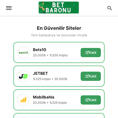
En Güvenilir Siteler
Yeni kampanya ve bonusları incele
Bets10
Katıl
20.000₺ + %300 kripto
JETBET
Katıl
%325 kripto + 20.000₺
Mobilbahis
Katıl
20.000₺ + %225 kripto