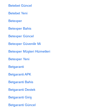
Betebet Güncel
Betebet Yeni
Betexper
Betexper Bahis
Betexper Güncel
Betexper Güvenilir Mi
Betexper Müşteri Hizmetleri
Betexper Yeni
Betgaranti
Betgaranti APK
Betgaranti Bahis
Betgaranti Destek
Betgaranti Giriş
Betgaranti Güncel