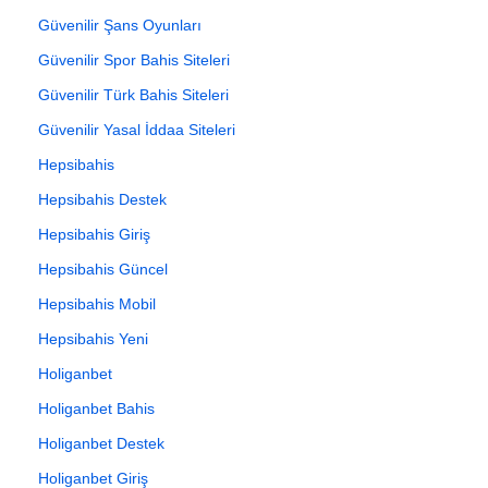
Güvenilir Şans Oyunları
Güvenilir Spor Bahis Siteleri
Güvenilir Türk Bahis Siteleri
Güvenilir Yasal İddaa Siteleri
Hepsibahis
Hepsibahis Destek
Hepsibahis Giriş
Hepsibahis Güncel
Hepsibahis Mobil
Hepsibahis Yeni
Holiganbet
Holiganbet Bahis
Holiganbet Destek
Holiganbet Giriş