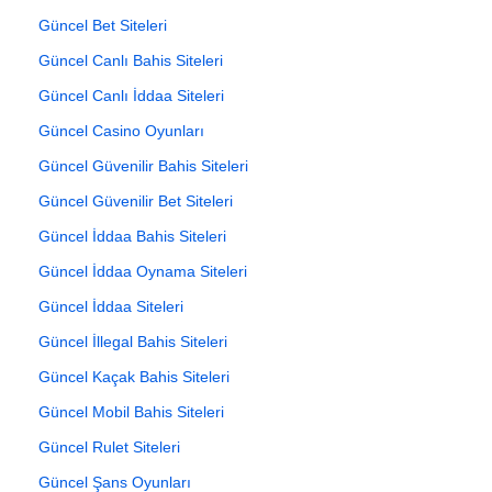
Güncel Bet Siteleri
Güncel Canlı Bahis Siteleri
Güncel Canlı İddaa Siteleri
Güncel Casino Oyunları
Güncel Güvenilir Bahis Siteleri
Güncel Güvenilir Bet Siteleri
Güncel İddaa Bahis Siteleri
Güncel İddaa Oynama Siteleri
Güncel İddaa Siteleri
Güncel İllegal Bahis Siteleri
Güncel Kaçak Bahis Siteleri
Güncel Mobil Bahis Siteleri
Güncel Rulet Siteleri
Güncel Şans Oyunları