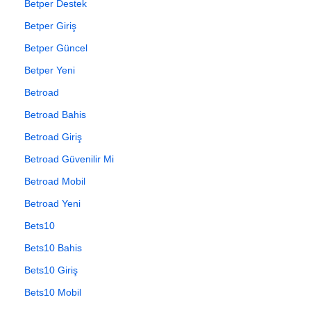
Betper Destek
Betper Giriş
Betper Güncel
Betper Yeni
Betroad
Betroad Bahis
Betroad Giriş
Betroad Güvenilir Mi
Betroad Mobil
Betroad Yeni
Bets10
Bets10 Bahis
Bets10 Giriş
Bets10 Mobil