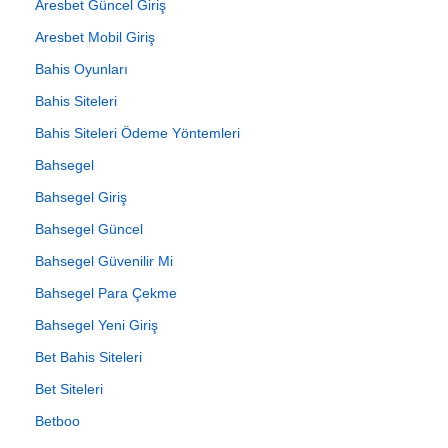
Aresbet Güncel Giriş
Aresbet Mobil Giriş
Bahis Oyunları
Bahis Siteleri
Bahis Siteleri Ödeme Yöntemleri
Bahsegel
Bahsegel Giriş
Bahsegel Güncel
Bahsegel Güvenilir Mi
Bahsegel Para Çekme
Bahsegel Yeni Giriş
Bet Bahis Siteleri
Bet Siteleri
Betboo