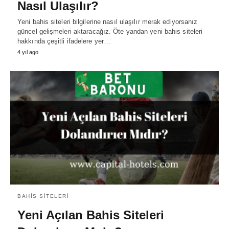
Nasıl Ulaşılır?
Yeni bahis siteleri bilgilerine nasıl ulaşılır merak ediyorsanız
güncel gelişmeleri aktaracağız. Öte yandan yeni bahis siteleri
hakkında çeşitli ifadelere yer…
4 yıl ago
BAHIS SITELERI
Yeni Açılan Bahis Siteleri