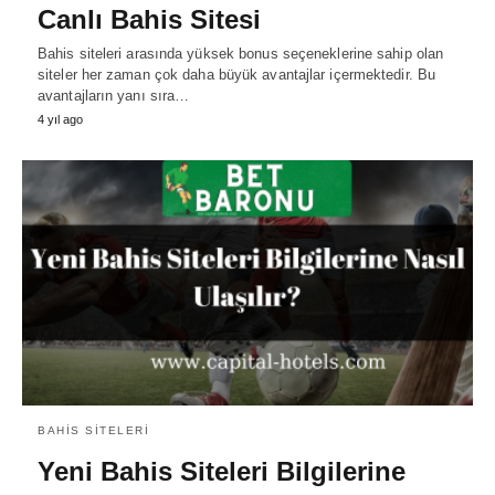
Canlı Bahis Sitesi
Bahis siteleri arasında yüksek bonus seçeneklerine sahip olan
siteler her zaman çok daha büyük avantajlar içermektedir. Bu
avantajların yanı sıra…
4 yıl ago
BAHIS SITELERI
Yeni Bahis Siteleri Bilgilerine