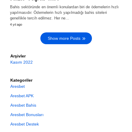
Bahis sektöründe en önemli konulardan biri de ödemelerin hızlı
yapılmasıdır. Ödemelerin hızlı yapılmadığı bahis siteleri
genellikle tercih edilmez. Her ne…
4 yıl ago
Show more Posts
Arşivler
Kasım 2022
Kategoriler
Aresbet
Aresbet APK
Aresbet Bahis
Aresbet Bonusları
Aresbet Destek