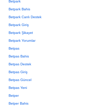
Betpark
Betpark Bahis
Betpark Canlı Destek
Betpark Giriş
Betpark Şikayet
Betpark Yorumlar
Betpas
Betpas Bahis
Betpas Destek
Betpas Giriş
Betpas Güncel
Betpas Yeni
Betper
Betper Bahis