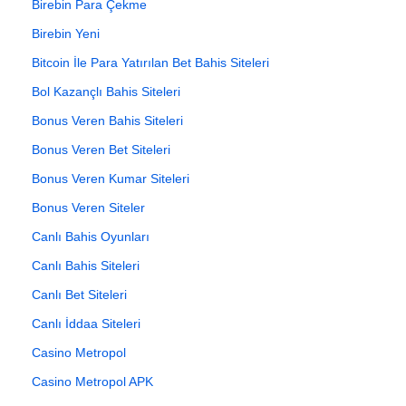
Birebin Para Çekme
Birebin Yeni
Bitcoin İle Para Yatırılan Bet Bahis Siteleri
Bol Kazançlı Bahis Siteleri
Bonus Veren Bahis Siteleri
Bonus Veren Bet Siteleri
Bonus Veren Kumar Siteleri
Bonus Veren Siteler
Canlı Bahis Oyunları
Canlı Bahis Siteleri
Canlı Bet Siteleri
Canlı İddaa Siteleri
Casino Metropol
Casino Metropol APK