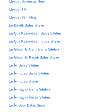
Elexbet Sorunsuz Giriş
Elexbet TV
Elexbet Yeni Giriş
En Büyük Bahis Siteleri
En Çok Kazandıran Bahis Siteleri
En Çok Kazandıran İddaa Siteleri
En Güvenilir Canlı Bahis Siteleri
En Güvenilir Kaçak Bahis Siteleri
En İyi Bahis Siteleri
En İyi İddaa Bahis Siteleri
En İyi İddaa Siteleri
En İyi Kaçak Bahis Siteleri
En İyi Kaçak İddaa Siteleri
En İyi Spor Bahis Siteleri