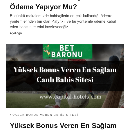
Ödeme Yapıyor Mu?
Bugünkü makalemizde bahisçilerin en çok kullandığı ödeme
yöntemlerinden biri olan Pafyfix’i ve bu yöntemle ödeme kabul
eden bahis sitelerini inceleyeceğiz.…
4 yıl ago
YÜKSEK BONUS VEREN BAHIS SITESI
Yüksek Bonus Veren En Sağlam