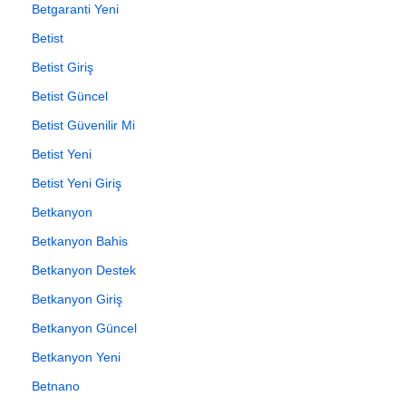
Betgaranti Yeni
Betist
Betist Giriş
Betist Güncel
Betist Güvenilir Mi
Betist Yeni
Betist Yeni Giriş
Betkanyon
Betkanyon Bahis
Betkanyon Destek
Betkanyon Giriş
Betkanyon Güncel
Betkanyon Yeni
Betnano