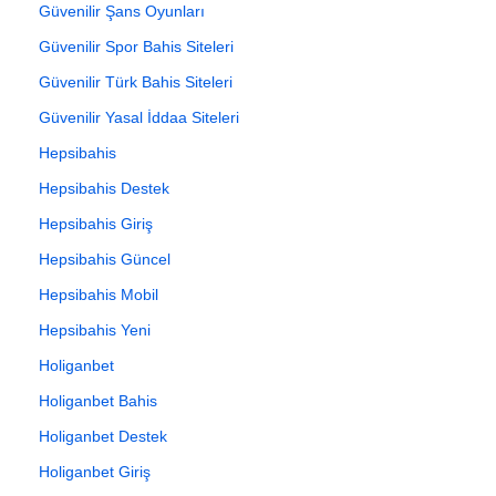
Güvenilir Şans Oyunları
Güvenilir Spor Bahis Siteleri
Güvenilir Türk Bahis Siteleri
Güvenilir Yasal İddaa Siteleri
Hepsibahis
Hepsibahis Destek
Hepsibahis Giriş
Hepsibahis Güncel
Hepsibahis Mobil
Hepsibahis Yeni
Holiganbet
Holiganbet Bahis
Holiganbet Destek
Holiganbet Giriş