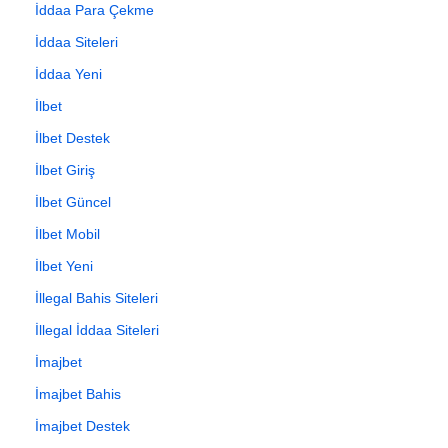
İddaa Para Çekme
İddaa Siteleri
İddaa Yeni
İlbet
İlbet Destek
İlbet Giriş
İlbet Güncel
İlbet Mobil
İlbet Yeni
İllegal Bahis Siteleri
İllegal İddaa Siteleri
İmajbet
İmajbet Bahis
İmajbet Destek