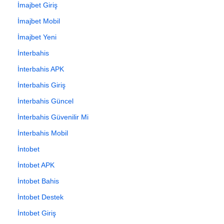
İmajbet Giriş
İmajbet Mobil
İmajbet Yeni
İnterbahis
İnterbahis APK
İnterbahis Giriş
İnterbahis Güncel
İnterbahis Güvenilir Mi
İnterbahis Mobil
İntobet
İntobet APK
İntobet Bahis
İntobet Destek
İntobet Giriş