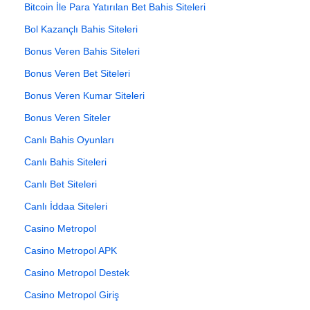
Bitcoin İle Para Yatırılan Bet Bahis Siteleri
Bol Kazançlı Bahis Siteleri
Bonus Veren Bahis Siteleri
Bonus Veren Bet Siteleri
Bonus Veren Kumar Siteleri
Bonus Veren Siteler
Canlı Bahis Oyunları
Canlı Bahis Siteleri
Canlı Bet Siteleri
Canlı İddaa Siteleri
Casino Metropol
Casino Metropol APK
Casino Metropol Destek
Casino Metropol Giriş