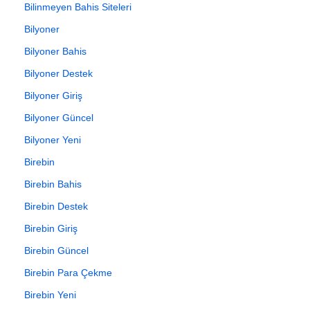
Bilinmeyen Bahis Siteleri
Bilyoner
Bilyoner Bahis
Bilyoner Destek
Bilyoner Giriş
Bilyoner Güncel
Bilyoner Yeni
Birebin
Birebin Bahis
Birebin Destek
Birebin Giriş
Birebin Güncel
Birebin Para Çekme
Birebin Yeni