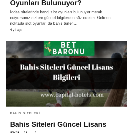
Oyunları Bulunuyor?
İddaa sitelerinde hangi slot oyunları bulunuyor merak
ediyorsanız sizlere güncel bilgilerden söz edelim. Gelinen
noktada slot oyunları da bahis türleri…
4 yıl ago
BAHIS SITELERI
Bahis Siteleri Güncel Lisans