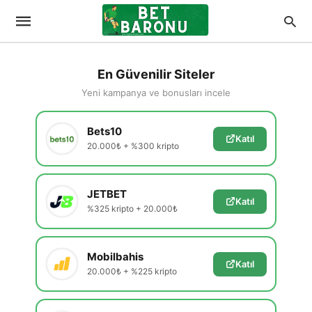
En Güvenilir Siteler
Yeni kampanya ve bonusları incele
Bets10
Katıl
20.000₺ + %300 kripto
JETBET
Katıl
%325 kripto + 20.000₺
Mobilbahis
Katıl
20.000₺ + %225 kripto