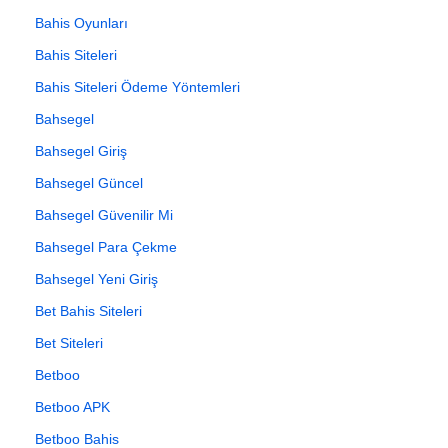
Bahis Oyunları
Bahis Siteleri
Bahis Siteleri Ödeme Yöntemleri
Bahsegel
Bahsegel Giriş
Bahsegel Güncel
Bahsegel Güvenilir Mi
Bahsegel Para Çekme
Bahsegel Yeni Giriş
Bet Bahis Siteleri
Bet Siteleri
Betboo
Betboo APK
Betboo Bahis