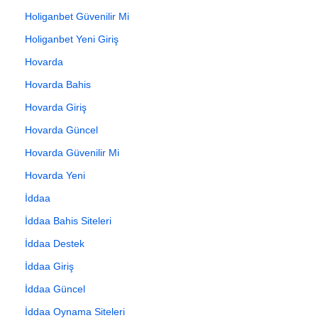
Holiganbet Güvenilir Mi
Holiganbet Yeni Giriş
Hovarda
Hovarda Bahis
Hovarda Giriş
Hovarda Güncel
Hovarda Güvenilir Mi
Hovarda Yeni
İddaa
İddaa Bahis Siteleri
İddaa Destek
İddaa Giriş
İddaa Güncel
İddaa Oynama Siteleri