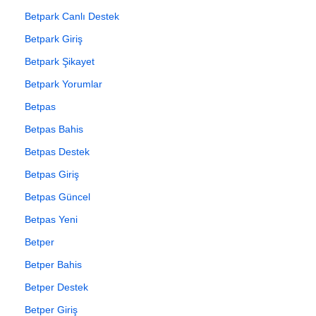
Betpark Canlı Destek
Betpark Giriş
Betpark Şikayet
Betpark Yorumlar
Betpas
Betpas Bahis
Betpas Destek
Betpas Giriş
Betpas Güncel
Betpas Yeni
Betper
Betper Bahis
Betper Destek
Betper Giriş