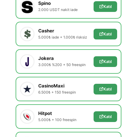
Spino
Katıl
2.000 USDT nakit iade
Casher
Katıl
5.000₺ iade + 1.000₺ risksiz
Jokera
Katıl
3.000₺ %200 + 50 freespin
CasinoMaxi
Katıl
6.500₺ + 150 freespin
Hitpot
Katıl
5.000₺ + 100 freespin