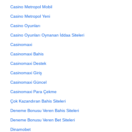
Casino Metropol Mobil
Casino Metropol Yeni
Casino Oyunları
Casino Oyunları Oynanan İddaa Siteleri
Casinomaxi
Casinomaxi Bahis
Casinomaxi Destek
Casinomaxi Giriş
Casinomaxi Güncel
Casinomaxi Para Çekme
Çok Kazandıran Bahis Siteleri
Deneme Bonusu Veren Bahis Siteleri
Deneme Bonusu Veren Bet Siteleri
Dinamobet