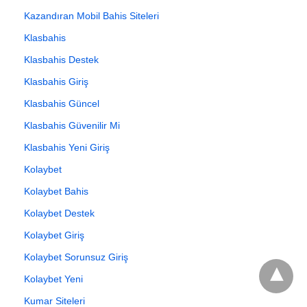
Kazandıran Mobil Bahis Siteleri
Klasbahis
Klasbahis Destek
Klasbahis Giriş
Klasbahis Güncel
Klasbahis Güvenilir Mi
Klasbahis Yeni Giriş
Kolaybet
Kolaybet Bahis
Kolaybet Destek
Kolaybet Giriş
Kolaybet Sorunsuz Giriş
Kolaybet Yeni
Kumar Siteleri