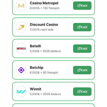
Casino Metropol
Katıl
8.000₺ + 150 freespin
Discount Casino
Katıl
5.000₺ nakit iade
Betelli
Katıl
5.050₺ + 500₺ bedava
Betchip
Katıl
6.000₺ + 80 freespin
Winnit
Katıl
5.000₺ + 500₺ bedava