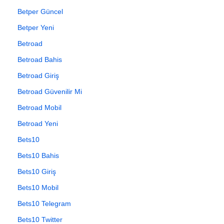
Betper Güncel
Betper Yeni
Betroad
Betroad Bahis
Betroad Giriş
Betroad Güvenilir Mi
Betroad Mobil
Betroad Yeni
Bets10
Bets10 Bahis
Bets10 Giriş
Bets10 Mobil
Bets10 Telegram
Bets10 Twitter