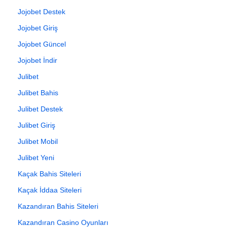
Jojobet Destek
Jojobet Giriş
Jojobet Güncel
Jojobet İndir
Julibet
Julibet Bahis
Julibet Destek
Julibet Giriş
Julibet Mobil
Julibet Yeni
Kaçak Bahis Siteleri
Kaçak İddaa Siteleri
Kazandıran Bahis Siteleri
Kazandıran Casino Oyunları