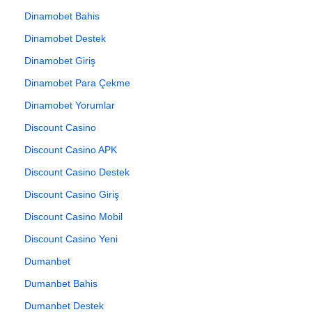
Dinamobet Bahis
Dinamobet Destek
Dinamobet Giriş
Dinamobet Para Çekme
Dinamobet Yorumlar
Discount Casino
Discount Casino APK
Discount Casino Destek
Discount Casino Giriş
Discount Casino Mobil
Discount Casino Yeni
Dumanbet
Dumanbet Bahis
Dumanbet Destek