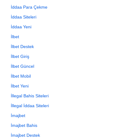
İddaa Para Çekme
İddaa Siteleri
İddaa Yeni
İlbet
İlbet Destek
İlbet Giriş
İlbet Güncel
İlbet Mobil
İlbet Yeni
İllegal Bahis Siteleri
İllegal İddaa Siteleri
İmajbet
İmajbet Bahis
İmajbet Destek