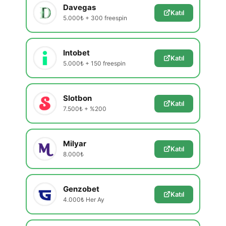
Davegas
Katıl
5.000₺ + 300 freespin
Intobet
Katıl
5.000₺ + 150 freespin
Slotbon
Katıl
7.500₺ + %200
Milyar
Katıl
8.000₺
Genzobet
Katıl
4.000₺ Her Ay