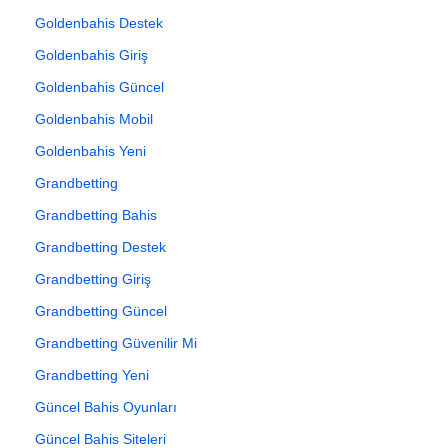
Goldenbahis Destek
Goldenbahis Giriş
Goldenbahis Güncel
Goldenbahis Mobil
Goldenbahis Yeni
Grandbetting
Grandbetting Bahis
Grandbetting Destek
Grandbetting Giriş
Grandbetting Güncel
Grandbetting Güvenilir Mi
Grandbetting Yeni
Güncel Bahis Oyunları
Güncel Bahis Siteleri