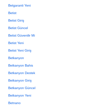
Betgaranti Yeni
Betist
Betist Giriş
Betist Güncel
Betist Güvenilir Mi
Betist Yeni
Betist Yeni Giriş
Betkanyon
Betkanyon Bahis
Betkanyon Destek
Betkanyon Giriş
Betkanyon Güncel
Betkanyon Yeni
Betnano