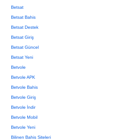
Betsat
Betsat Bahis
Betsat Destek
Betsat Giriş
Betsat Güncel
Betsat Yeni
Betvole
Betvole APK
Betvole Bahis
Betvole Giriş
Betvole İndir
Betvole Mobil
Betvole Yeni
Bilinen Bahis Siteleri