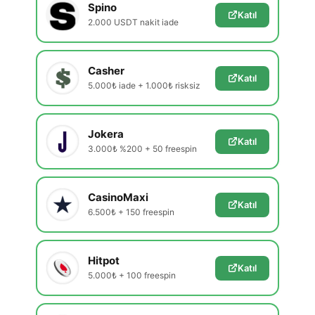
Spino
Katıl
2.000 USDT nakit iade
Casher
Katıl
5.000₺ iade + 1.000₺ risksiz
Jokera
Katıl
3.000₺ %200 + 50 freespin
CasinoMaxi
Katıl
6.500₺ + 150 freespin
Hitpot
Katıl
5.000₺ + 100 freespin