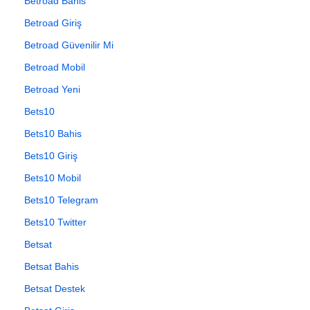
Betroad Bahis
Betroad Giriş
Betroad Güvenilir Mi
Betroad Mobil
Betroad Yeni
Bets10
Bets10 Bahis
Bets10 Giriş
Bets10 Mobil
Bets10 Telegram
Bets10 Twitter
Betsat
Betsat Bahis
Betsat Destek