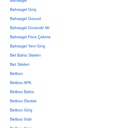
Bahsegel
Bahsegel Giriş
Bahsegel Güncel
Bahsegel Güvenilir Mi
Bahsegel Para Çekme
Bahsegel Yeni Giriş
Bet Bahis Siteleri
Bet Siteleri
Betboo
Betboo APK
Betboo Bahis
Betboo Destek
Betboo Giriş
Betboo İndir