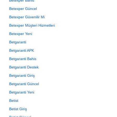
Betexper Bahis
Betexper Güncel
Betexper Güvenilir Mi
Betexper Müşteri Hizmetleri
Betexper Yeni
Betgaranti
Betgaranti APK
Betgaranti Bahis
Betgaranti Destek
Betgaranti Giriş
Betgaranti Güncel
Betgaranti Yeni
Betist
Betist Giriş