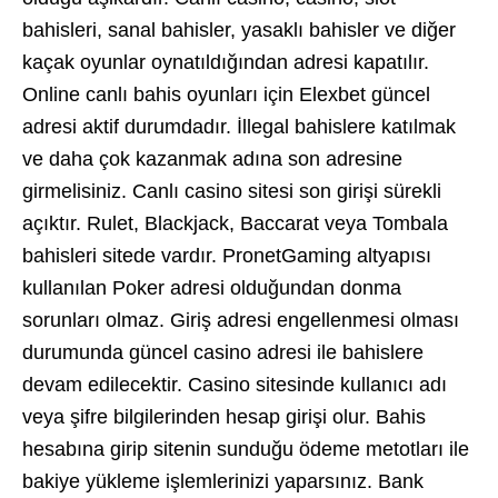
bahisleri, sanal bahisler, yasaklı bahisler ve diğer
kaçak oyunlar oynatıldığından adresi kapatılır.
Online canlı bahis oyunları için Elexbet güncel
adresi aktif durumdadır. İllegal bahislere katılmak
ve daha çok kazanmak adına son adresine
girmelisiniz. Canlı casino sitesi son girişi sürekli
açıktır. Rulet, Blackjack, Baccarat veya Tombala
bahisleri sitede vardır. PronetGaming altyapısı
kullanılan Poker adresi olduğundan donma
sorunları olmaz. Giriş adresi engellenmesi olması
durumunda güncel casino adresi ile bahislere
devam edilecektir. Casino sitesinde kullanıcı adı
veya şifre bilgilerinden hesap girişi olur. Bahis
hesabına girip sitenin sunduğu ödeme metotları ile
bakiye yükleme işlemlerinizi yaparsınız. Bank