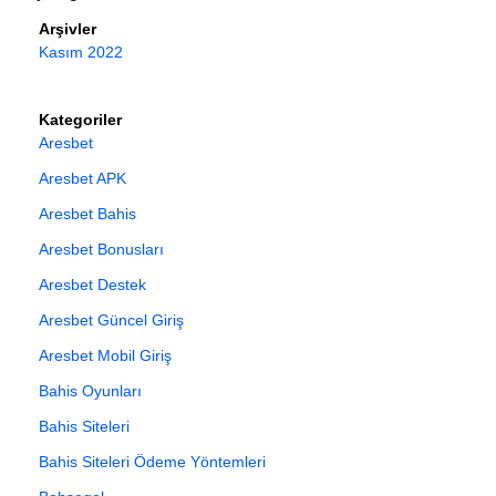
Arşivler
Kasım 2022
Kategoriler
Aresbet
Aresbet APK
Aresbet Bahis
Aresbet Bonusları
Aresbet Destek
Aresbet Güncel Giriş
Aresbet Mobil Giriş
Bahis Oyunları
Bahis Siteleri
Bahis Siteleri Ödeme Yöntemleri