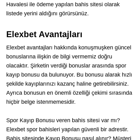
Havalesi ile ödeme yapılan bahis sitesi olarak
listede yerini aldığını görürsünüz.
Elexbet Avantajları
Elexbet avantajları hakkında konuşmuşken güncel
bonuslarına ilişkin de bilgi vermemiz doğru
olacaktır. Şirketin verdiği bonuslar arasında spor
kayıp bonusu da bulunuyor. Bu bonusu alarak hızlı
şekilde kayıplarınızı kazanç haline getirebilirsiniz.
Ayrıca bonusun en önemli özelliği çekimi sırasında
hiçbir belge istenmemesidir.
Spor Kayıp Bonusu veren bahis sitesi var mı?
Elexbet spor bahisleri yapılan güvenli bir adrestir.
Bahis sitesinde Kayıp Bonusu nasıl alınır? Müşteri