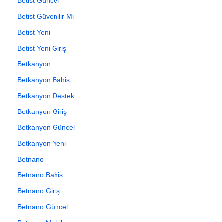
Betist Güncel
Betist Güvenilir Mi
Betist Yeni
Betist Yeni Giriş
Betkanyon
Betkanyon Bahis
Betkanyon Destek
Betkanyon Giriş
Betkanyon Güncel
Betkanyon Yeni
Betnano
Betnano Bahis
Betnano Giriş
Betnano Güncel