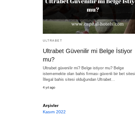
ULTRABET
Ultrabet Güvenilir mi Belge İstiyor
mu?
Ultrabet güvenilir mi? Belge istiyor mu? Belge
istememekte olan bahis firması güvenli bir bet sitesi
İllegal bahis sitesi olduğundan Ultrabet…
4 yıl ago
Arşivler
Kasım 2022