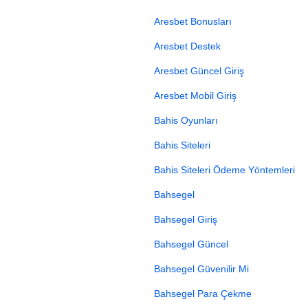
Aresbet Bonusları
Aresbet Destek
Aresbet Güncel Giriş
Aresbet Mobil Giriş
Bahis Oyunları
Bahis Siteleri
Bahis Siteleri Ödeme Yöntemleri
Bahsegel
Bahsegel Giriş
Bahsegel Güncel
Bahsegel Güvenilir Mi
Bahsegel Para Çekme