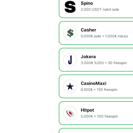
Spino
2.000 USDT nakit iade
Casher
5.000₺ iade + 1.000₺ risksiz
Jokera
3.000₺ %200 + 50 freespin
CasinoMaxi
6.500₺ + 150 freespin
Hitpot
5.000₺ + 100 freespin