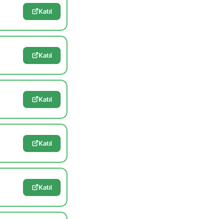
Katıl
Katıl
Katıl
Katıl
Katıl