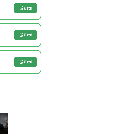
Katıl
Katıl
Katıl