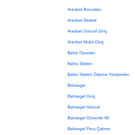
Aresbet Bonusları
Aresbet Destek
Aresbet Güncel Giriş
Aresbet Mobil Giriş
Bahis Oyunları
Bahis Siteleri
Bahis Siteleri Ödeme Yöntemleri
Bahsegel
Bahsegel Giriş
Bahsegel Güncel
Bahsegel Güvenilir Mi
Bahsegel Para Çekme