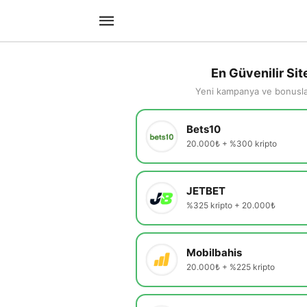
En Güvenilir Sit
Yeni kampanya ve bonuslar
Bets10
20.000₺ + %300 kripto
JETBET
%325 kripto + 20.000₺
Mobilbahis
20.000₺ + %225 kripto