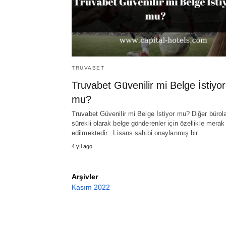
TRUVABET
Truvabet Güvenilir mi Belge İstiyor
mu?
Truvabet Güvenilir mi Belge İstiyor mu? Diğer bürol
sürekli olarak belge gönderenler için özellikle merak
edilmektedir. Lisans sahibi onaylanmış bir…
4 yıl ago
Arşivler
Kasım 2022