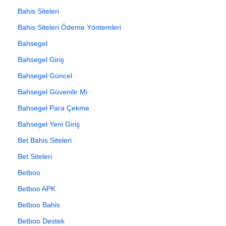
Bahis Siteleri
Bahis Siteleri Ödeme Yöntemleri
Bahsegel
Bahsegel Giriş
Bahsegel Güncel
Bahsegel Güvenilir Mi
Bahsegel Para Çekme
Bahsegel Yeni Giriş
Bet Bahis Siteleri
Bet Siteleri
Betboo
Betboo APK
Betboo Bahis
Betboo Destek