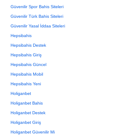
Güvenilir Spor Bahis Siteleri
Güvenilir Türk Bahis Siteleri
Güvenilir Yasal İddaa Siteleri
Hepsibahis
Hepsibahis Destek
Hepsibahis Giriş
Hepsibahis Güncel
Hepsibahis Mobil
Hepsibahis Yeni
Holiganbet
Holiganbet Bahis
Holiganbet Destek
Holiganbet Giriş
Holiganbet Güvenilir Mi