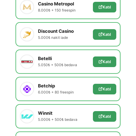
Casino Metropol
Katıl
8.000₺ + 150 freespin
Discount Casino
Katıl
5.000₺ nakit iade
Betelli
Katıl
5.050₺ + 500₺ bedava
Betchip
Katıl
6.000₺ + 80 freespin
Winnit
Katıl
5.000₺ + 500₺ bedava