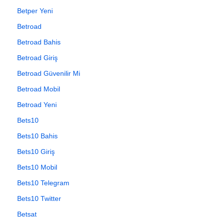
Betper Yeni
Betroad
Betroad Bahis
Betroad Giriş
Betroad Güvenilir Mi
Betroad Mobil
Betroad Yeni
Bets10
Bets10 Bahis
Bets10 Giriş
Bets10 Mobil
Bets10 Telegram
Bets10 Twitter
Betsat