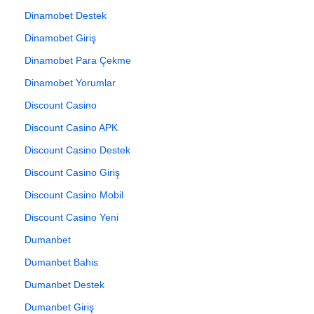
Dinamobet Destek
Dinamobet Giriş
Dinamobet Para Çekme
Dinamobet Yorumlar
Discount Casino
Discount Casino APK
Discount Casino Destek
Discount Casino Giriş
Discount Casino Mobil
Discount Casino Yeni
Dumanbet
Dumanbet Bahis
Dumanbet Destek
Dumanbet Giriş