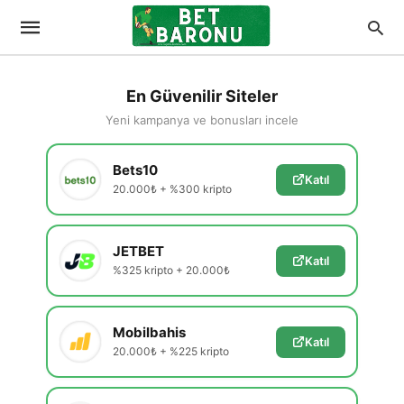
En Güvenilir Siteler
Yeni kampanya ve bonusları incele
Bets10
Katıl
20.000₺ + %300 kripto
JETBET
Katıl
%325 kripto + 20.000₺
Mobilbahis
Katıl
20.000₺ + %225 kripto