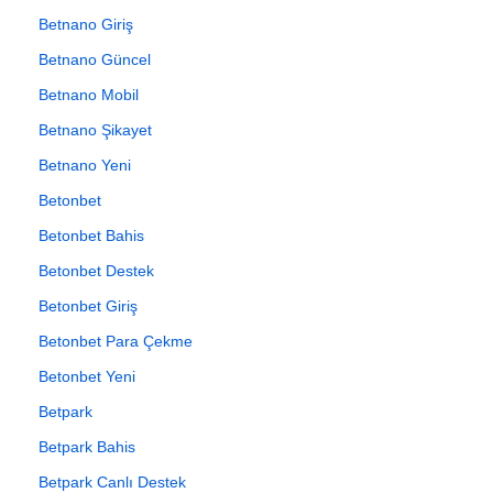
Betnano Giriş
Betnano Güncel
Betnano Mobil
Betnano Şikayet
Betnano Yeni
Betonbet
Betonbet Bahis
Betonbet Destek
Betonbet Giriş
Betonbet Para Çekme
Betonbet Yeni
Betpark
Betpark Bahis
Betpark Canlı Destek