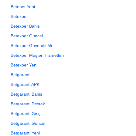
Betebet Yeni
Betexper
Betexper Bahis
Betexper Güncel
Betexper Güvenilir Mi
Betexper Müşteri Hizmetleri
Betexper Yeni
Betgaranti
Betgaranti APK
Betgaranti Bahis
Betgaranti Destek
Betgaranti Giriş
Betgaranti Güncel
Betgaranti Yeni