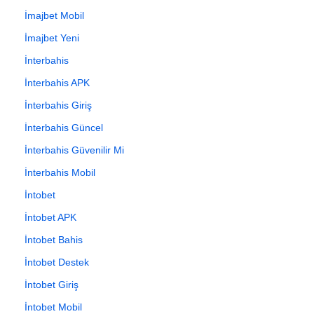
İmajbet Mobil
İmajbet Yeni
İnterbahis
İnterbahis APK
İnterbahis Giriş
İnterbahis Güncel
İnterbahis Güvenilir Mi
İnterbahis Mobil
İntobet
İntobet APK
İntobet Bahis
İntobet Destek
İntobet Giriş
İntobet Mobil