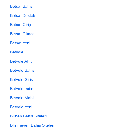
Betsat Bahis
Betsat Destek
Betsat Giriş
Betsat Güncel
Betsat Yeni
Betvole
Betvole APK
Betvole Bahis
Betvole Giriş
Betvole İndir
Betvole Mobil
Betvole Yeni
Bilinen Bahis Siteleri
Bilinmeyen Bahis Siteleri