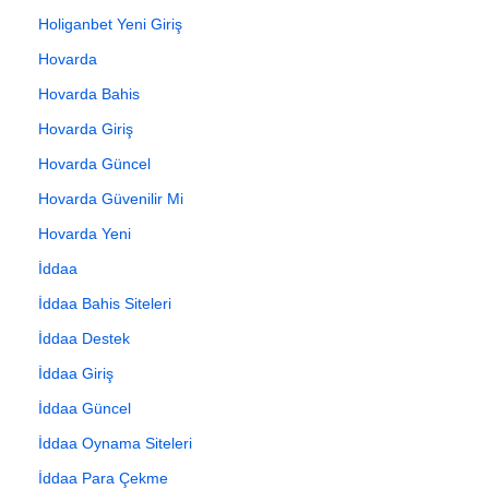
Holiganbet Yeni Giriş
Hovarda
Hovarda Bahis
Hovarda Giriş
Hovarda Güncel
Hovarda Güvenilir Mi
Hovarda Yeni
İddaa
İddaa Bahis Siteleri
İddaa Destek
İddaa Giriş
İddaa Güncel
İddaa Oynama Siteleri
İddaa Para Çekme