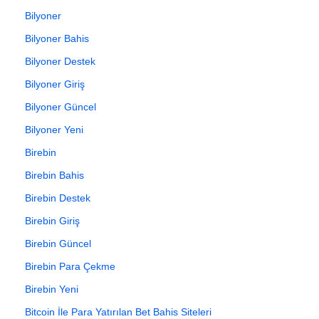
Bilyoner
Bilyoner Bahis
Bilyoner Destek
Bilyoner Giriş
Bilyoner Güncel
Bilyoner Yeni
Birebin
Birebin Bahis
Birebin Destek
Birebin Giriş
Birebin Güncel
Birebin Para Çekme
Birebin Yeni
Bitcoin İle Para Yatırılan Bet Bahis Siteleri