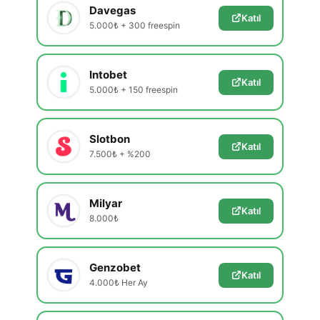
Davegas
Katıl
5.000₺ + 300 freespin
Intobet
Katıl
5.000₺ + 150 freespin
Slotbon
Katıl
7.500₺ + %200
Milyar
Katıl
8.000₺
Genzobet
Katıl
4.000₺ Her Ay