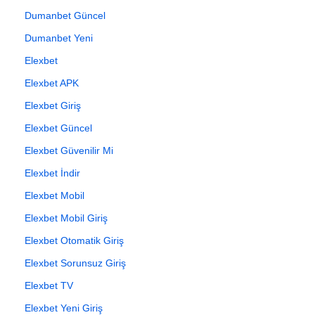
Dumanbet Güncel
Dumanbet Yeni
Elexbet
Elexbet APK
Elexbet Giriş
Elexbet Güncel
Elexbet Güvenilir Mi
Elexbet İndir
Elexbet Mobil
Elexbet Mobil Giriş
Elexbet Otomatik Giriş
Elexbet Sorunsuz Giriş
Elexbet TV
Elexbet Yeni Giriş