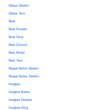
İddaa Siteleri
İddaa Yeni
İlbet
İlbet Destek
İlbet Giriş
İlbet Güncel
İlbet Mobil
İlbet Yeni
İllegal Bahis Siteleri
İllegal İddaa Siteleri
İmajbet
İmajbet Bahis
İmajbet Destek
İmajbet Giriş