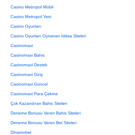
Casino Metropol Mobil
Casino Metropol Yeni
Casino Oyunları
Casino Oyunları Oynanan İddaa Siteleri
Casinomaxi
Casinomaxi Bahis
Casinomaxi Destek
Casinomaxi Giriş
Casinomaxi Güncel
Casinomaxi Para Çekme
Çok Kazandıran Bahis Siteleri
Deneme Bonusu Veren Bahis Siteleri
Deneme Bonusu Veren Bet Siteleri
Dinamobet