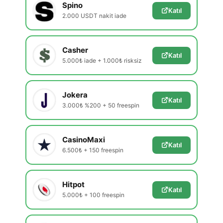
Spino
Katıl
2.000 USDT nakit iade
Casher
Katıl
5.000₺ iade + 1.000₺ risksiz
Jokera
Katıl
3.000₺ %200 + 50 freespin
CasinoMaxi
Katıl
6.500₺ + 150 freespin
Hitpot
Katıl
5.000₺ + 100 freespin