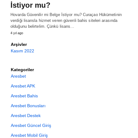
İstiyor mu?
Hovarda Güvenilir mi Belge İstiyor mu? Curaçao Hükümetinin
verdiği lisansla hizmet veren güvenli bahis siteleri arasında
olduğunu belirtelim. Çünkü lisans…
4 yıl ago
Arşivler
Kasım 2022
Kategoriler
Aresbet
Aresbet APK
Aresbet Bahis
Aresbet Bonusları
Aresbet Destek
Aresbet Güncel Giriş
Aresbet Mobil Giriş