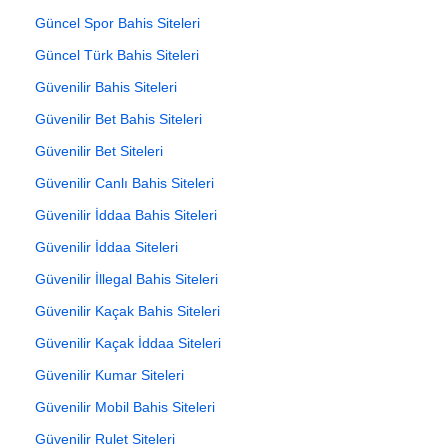
Güncel Spor Bahis Siteleri
Güncel Türk Bahis Siteleri
Güvenilir Bahis Siteleri
Güvenilir Bet Bahis Siteleri
Güvenilir Bet Siteleri
Güvenilir Canlı Bahis Siteleri
Güvenilir İddaa Bahis Siteleri
Güvenilir İddaa Siteleri
Güvenilir İllegal Bahis Siteleri
Güvenilir Kaçak Bahis Siteleri
Güvenilir Kaçak İddaa Siteleri
Güvenilir Kumar Siteleri
Güvenilir Mobil Bahis Siteleri
Güvenilir Rulet Siteleri