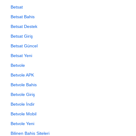
Betsat
Betsat Bahis
Betsat Destek
Betsat Giriş
Betsat Güncel
Betsat Yeni
Betvole
Betvole APK
Betvole Bahis
Betvole Giriş
Betvole İndir
Betvole Mobil
Betvole Yeni
Bilinen Bahis Siteleri