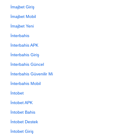
İmajbet Giriş
İmajbet Mobil
İmajbet Yeni
İnterbahis
İnterbahis APK
İnterbahis Giriş
İnterbahis Güncel
İnterbahis Güvenilir Mi
İnterbahis Mobil
İntobet
İntobet APK
İntobet Bahis
İntobet Destek
İntobet Giriş