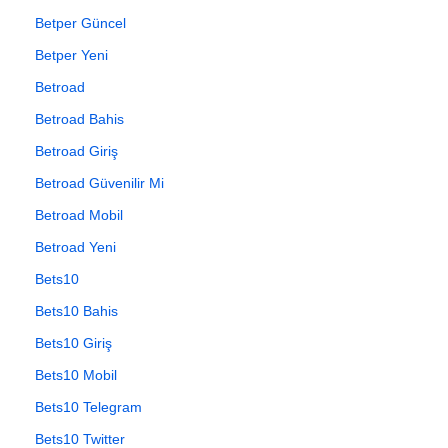
Betper Güncel
Betper Yeni
Betroad
Betroad Bahis
Betroad Giriş
Betroad Güvenilir Mi
Betroad Mobil
Betroad Yeni
Bets10
Bets10 Bahis
Bets10 Giriş
Bets10 Mobil
Bets10 Telegram
Bets10 Twitter