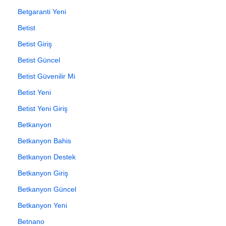
Betgaranti Yeni
Betist
Betist Giriş
Betist Güncel
Betist Güvenilir Mi
Betist Yeni
Betist Yeni Giriş
Betkanyon
Betkanyon Bahis
Betkanyon Destek
Betkanyon Giriş
Betkanyon Güncel
Betkanyon Yeni
Betnano