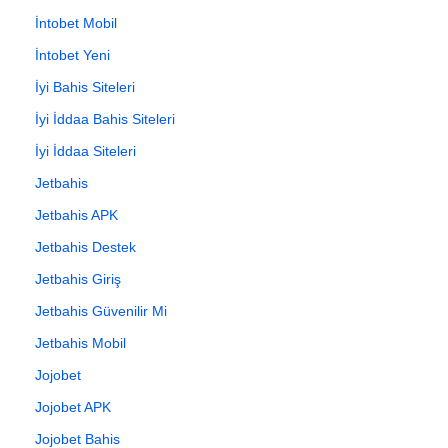
İntobet Mobil
İntobet Yeni
İyi Bahis Siteleri
İyi İddaa Bahis Siteleri
İyi İddaa Siteleri
Jetbahis
Jetbahis APK
Jetbahis Destek
Jetbahis Giriş
Jetbahis Güvenilir Mi
Jetbahis Mobil
Jojobet
Jojobet APK
Jojobet Bahis