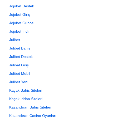
Jojobet Destek
Jojobet Giriş
Jojobet Güncel
Jojobet İndir
Julibet
Julibet Bahis
Julibet Destek
Julibet Giriş
Julibet Mobil
Julibet Yeni
Kaçak Bahis Siteleri
Kaçak İddaa Siteleri
Kazandıran Bahis Siteleri
Kazandıran Casino Oyunları