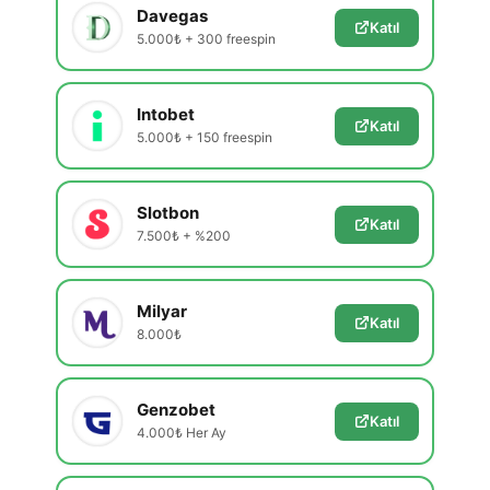
Davegas
Katıl
5.000₺ + 300 freespin
Intobet
Katıl
5.000₺ + 150 freespin
Slotbon
Katıl
7.500₺ + %200
Milyar
Katıl
8.000₺
Genzobet
Katıl
4.000₺ Her Ay