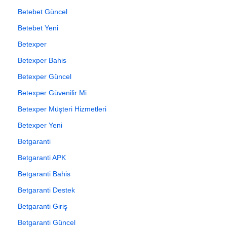
Betebet Güncel
Betebet Yeni
Betexper
Betexper Bahis
Betexper Güncel
Betexper Güvenilir Mi
Betexper Müşteri Hizmetleri
Betexper Yeni
Betgaranti
Betgaranti APK
Betgaranti Bahis
Betgaranti Destek
Betgaranti Giriş
Betgaranti Güncel