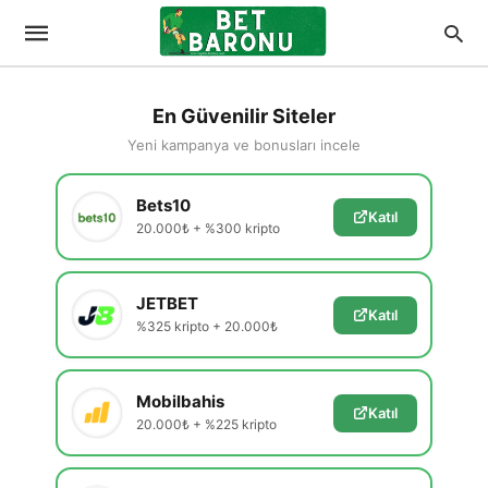
En Güvenilir Siteler
Yeni kampanya ve bonusları incele
Bets10
Katıl
20.000₺ + %300 kripto
JETBET
Katıl
%325 kripto + 20.000₺
Mobilbahis
Katıl
20.000₺ + %225 kripto