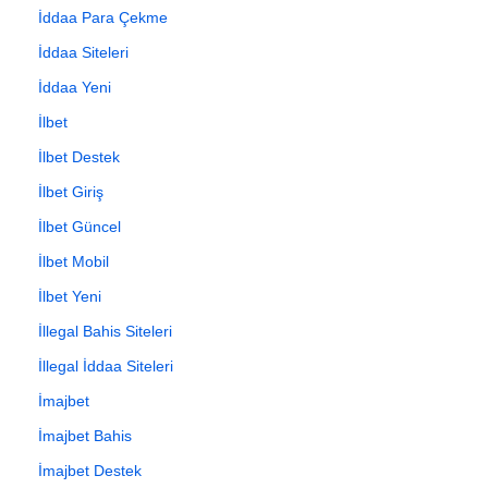
İddaa Para Çekme
İddaa Siteleri
İddaa Yeni
İlbet
İlbet Destek
İlbet Giriş
İlbet Güncel
İlbet Mobil
İlbet Yeni
İllegal Bahis Siteleri
İllegal İddaa Siteleri
İmajbet
İmajbet Bahis
İmajbet Destek