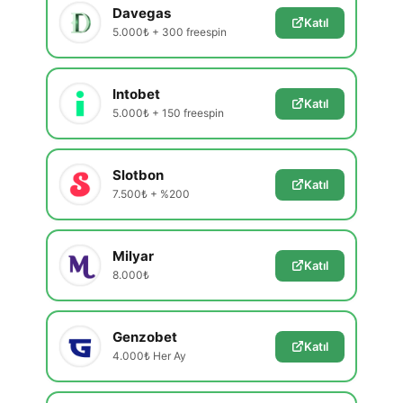
Davegas
Katıl
5.000₺ + 300 freespin
Intobet
Katıl
5.000₺ + 150 freespin
Slotbon
Katıl
7.500₺ + %200
Milyar
Katıl
8.000₺
Genzobet
Katıl
4.000₺ Her Ay