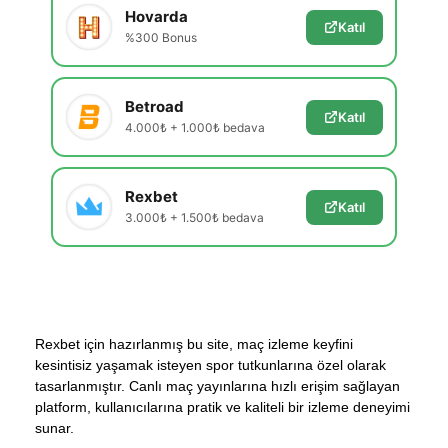
Hovarda
Katıl
%300 Bonus
Betroad
Katıl
4.000₺ + 1.000₺ bedava
Rexbet
Katıl
3.000₺ + 1.500₺ bedava
Rexbet için hazırlanmış bu site, maç izleme keyfini
kesintisiz yaşamak isteyen spor tutkunlarına özel olarak
tasarlanmıştır. Canlı maç yayınlarına hızlı erişim sağlayan
platform, kullanıcılarına pratik ve kaliteli bir izleme deneyimi
sunar.