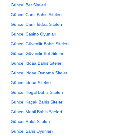
Güncel Bet Siteleri
Güncel Canlı Bahis Siteleri
Güncel Canlı İddaa Siteleri
Güncel Casino Oyunları
Güncel Güvenilir Bahis Siteleri
Güncel Güvenilir Bet Siteleri
Güncel İddaa Bahis Siteleri
Güncel İddaa Oynama Siteleri
Güncel İddaa Siteleri
Güncel İllegal Bahis Siteleri
Güncel Kaçak Bahis Siteleri
Güncel Mobil Bahis Siteleri
Güncel Rulet Siteleri
Güncel Şans Oyunları