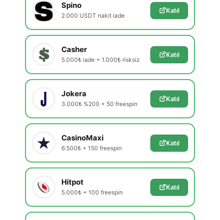
Spino
Katıl
2.000 USDT nakit iade
Casher
Katıl
5.000₺ iade + 1.000₺ risksiz
Jokera
Katıl
3.000₺ %200 + 50 freespin
CasinoMaxi
Katıl
6.500₺ + 150 freespin
Hitpot
Katıl
5.000₺ + 100 freespin