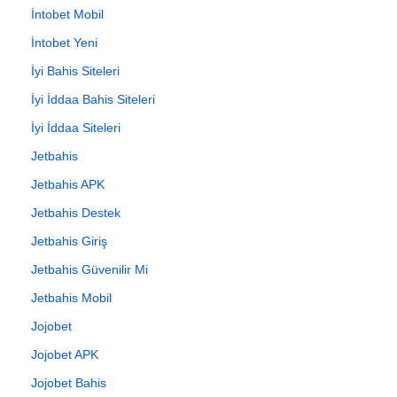
İntobet Mobil
İntobet Yeni
İyi Bahis Siteleri
İyi İddaa Bahis Siteleri
İyi İddaa Siteleri
Jetbahis
Jetbahis APK
Jetbahis Destek
Jetbahis Giriş
Jetbahis Güvenilir Mi
Jetbahis Mobil
Jojobet
Jojobet APK
Jojobet Bahis