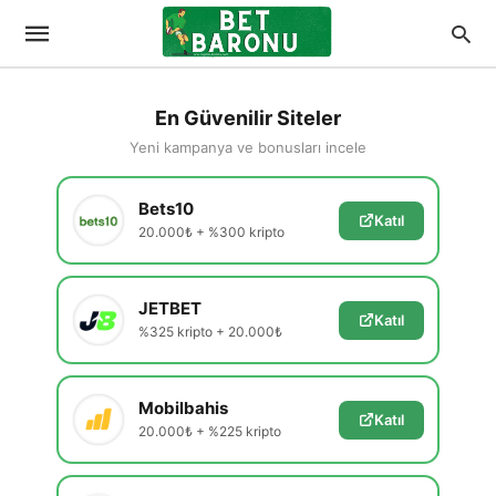
En Güvenilir Siteler
Yeni kampanya ve bonusları incele
Bets10
Katıl
20.000₺ + %300 kripto
JETBET
Katıl
%325 kripto + 20.000₺
Mobilbahis
Katıl
20.000₺ + %225 kripto