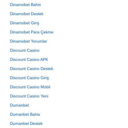
Dinamobet Bahis
Dinamobet Destek
Dinamobet Giriş
Dinamobet Para Çekme
Dinamobet Yorumlar
Discount Casino
Discount Casino APK
Discount Casino Destek
Discount Casino Giriş
Discount Casino Mobil
Discount Casino Yeni
Dumanbet
Dumanbet Bahis
Dumanbet Destek