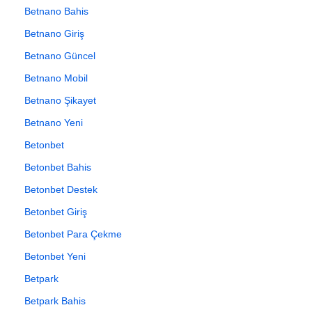
Betnano Bahis
Betnano Giriş
Betnano Güncel
Betnano Mobil
Betnano Şikayet
Betnano Yeni
Betonbet
Betonbet Bahis
Betonbet Destek
Betonbet Giriş
Betonbet Para Çekme
Betonbet Yeni
Betpark
Betpark Bahis