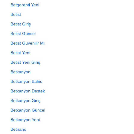
Betgaranti Yeni
Betist
Betist Giriş
Betist Güncel
Betist Güvenilir Mi
Betist Yeni
Betist Yeni Giriş
Betkanyon
Betkanyon Bahis
Betkanyon Destek
Betkanyon Giriş
Betkanyon Güncel
Betkanyon Yeni
Betnano