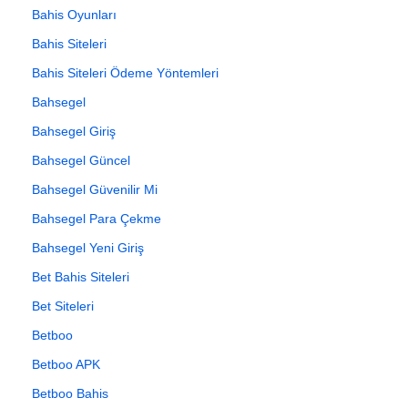
Bahis Oyunları
Bahis Siteleri
Bahis Siteleri Ödeme Yöntemleri
Bahsegel
Bahsegel Giriş
Bahsegel Güncel
Bahsegel Güvenilir Mi
Bahsegel Para Çekme
Bahsegel Yeni Giriş
Bet Bahis Siteleri
Bet Siteleri
Betboo
Betboo APK
Betboo Bahis