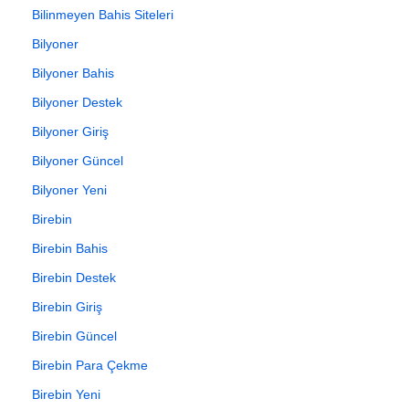
Bilinmeyen Bahis Siteleri
Bilyoner
Bilyoner Bahis
Bilyoner Destek
Bilyoner Giriş
Bilyoner Güncel
Bilyoner Yeni
Birebin
Birebin Bahis
Birebin Destek
Birebin Giriş
Birebin Güncel
Birebin Para Çekme
Birebin Yeni