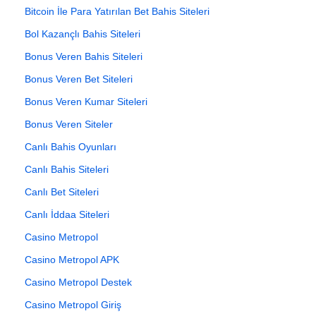
Bitcoin İle Para Yatırılan Bet Bahis Siteleri
Bol Kazançlı Bahis Siteleri
Bonus Veren Bahis Siteleri
Bonus Veren Bet Siteleri
Bonus Veren Kumar Siteleri
Bonus Veren Siteler
Canlı Bahis Oyunları
Canlı Bahis Siteleri
Canlı Bet Siteleri
Canlı İddaa Siteleri
Casino Metropol
Casino Metropol APK
Casino Metropol Destek
Casino Metropol Giriş