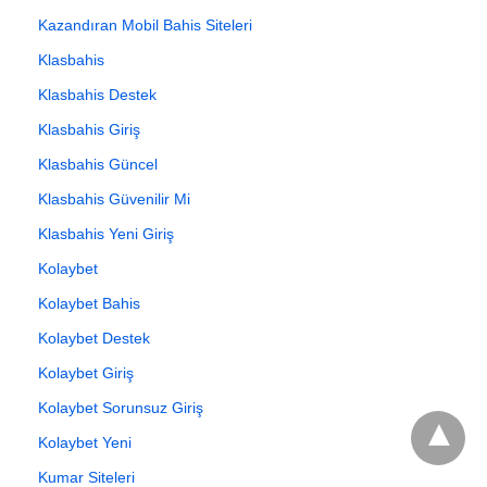
Kazandıran Mobil Bahis Siteleri
Klasbahis
Klasbahis Destek
Klasbahis Giriş
Klasbahis Güncel
Klasbahis Güvenilir Mi
Klasbahis Yeni Giriş
Kolaybet
Kolaybet Bahis
Kolaybet Destek
Kolaybet Giriş
Kolaybet Sorunsuz Giriş
Kolaybet Yeni
Kumar Siteleri