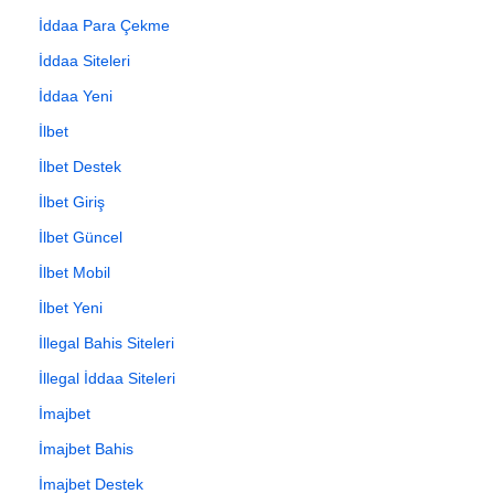
İddaa Para Çekme
İddaa Siteleri
İddaa Yeni
İlbet
İlbet Destek
İlbet Giriş
İlbet Güncel
İlbet Mobil
İlbet Yeni
İllegal Bahis Siteleri
İllegal İddaa Siteleri
İmajbet
İmajbet Bahis
İmajbet Destek