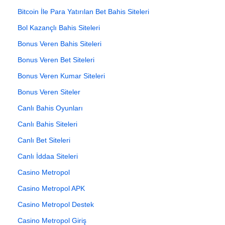
Bitcoin İle Para Yatırılan Bet Bahis Siteleri
Bol Kazançlı Bahis Siteleri
Bonus Veren Bahis Siteleri
Bonus Veren Bet Siteleri
Bonus Veren Kumar Siteleri
Bonus Veren Siteler
Canlı Bahis Oyunları
Canlı Bahis Siteleri
Canlı Bet Siteleri
Canlı İddaa Siteleri
Casino Metropol
Casino Metropol APK
Casino Metropol Destek
Casino Metropol Giriş