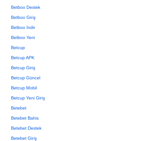
Betboo Destek
Betboo Giriş
Betboo İndir
Betboo Yeni
Betcup
Betcup APK
Betcup Giriş
Betcup Güncel
Betcup Mobil
Betcup Yeni Giriş
Betebet
Betebet Bahis
Betebet Destek
Betebet Giriş