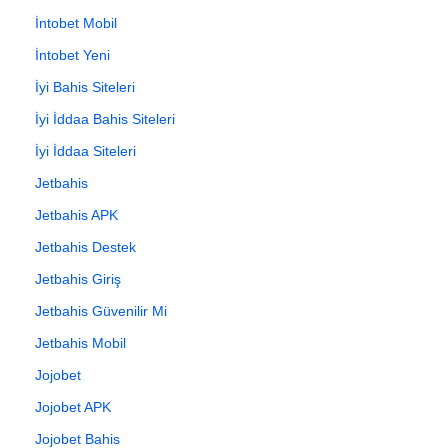
İntobet Mobil
İntobet Yeni
İyi Bahis Siteleri
İyi İddaa Bahis Siteleri
İyi İddaa Siteleri
Jetbahis
Jetbahis APK
Jetbahis Destek
Jetbahis Giriş
Jetbahis Güvenilir Mi
Jetbahis Mobil
Jojobet
Jojobet APK
Jojobet Bahis