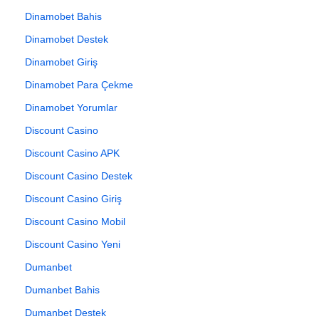
Dinamobet Bahis
Dinamobet Destek
Dinamobet Giriş
Dinamobet Para Çekme
Dinamobet Yorumlar
Discount Casino
Discount Casino APK
Discount Casino Destek
Discount Casino Giriş
Discount Casino Mobil
Discount Casino Yeni
Dumanbet
Dumanbet Bahis
Dumanbet Destek