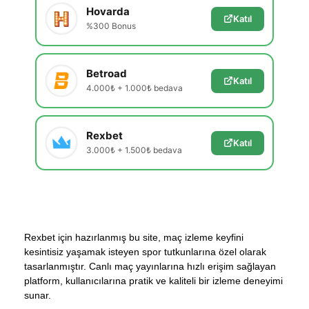
Hovarda
Katıl
%300 Bonus
Betroad
Katıl
4.000₺ + 1.000₺ bedava
Rexbet
Katıl
3.000₺ + 1.500₺ bedava
Rexbet için hazırlanmış bu site, maç izleme keyfini
kesintisiz yaşamak isteyen spor tutkunlarına özel olarak
tasarlanmıştır. Canlı maç yayınlarına hızlı erişim sağlayan
platform, kullanıcılarına pratik ve kaliteli bir izleme deneyimi
sunar.