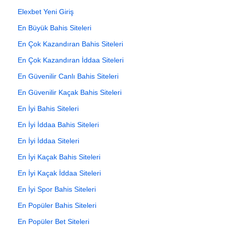
Elexbet Yeni Giriş
En Büyük Bahis Siteleri
En Çok Kazandıran Bahis Siteleri
En Çok Kazandıran İddaa Siteleri
En Güvenilir Canlı Bahis Siteleri
En Güvenilir Kaçak Bahis Siteleri
En İyi Bahis Siteleri
En İyi İddaa Bahis Siteleri
En İyi İddaa Siteleri
En İyi Kaçak Bahis Siteleri
En İyi Kaçak İddaa Siteleri
En İyi Spor Bahis Siteleri
En Popüler Bahis Siteleri
En Popüler Bet Siteleri