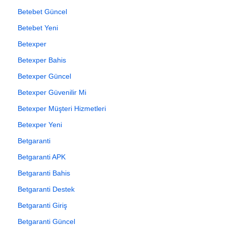
Betebet Güncel
Betebet Yeni
Betexper
Betexper Bahis
Betexper Güncel
Betexper Güvenilir Mi
Betexper Müşteri Hizmetleri
Betexper Yeni
Betgaranti
Betgaranti APK
Betgaranti Bahis
Betgaranti Destek
Betgaranti Giriş
Betgaranti Güncel