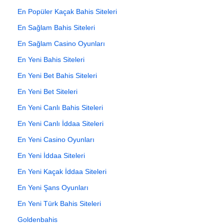
En Popüler Kaçak Bahis Siteleri
En Sağlam Bahis Siteleri
En Sağlam Casino Oyunları
En Yeni Bahis Siteleri
En Yeni Bet Bahis Siteleri
En Yeni Bet Siteleri
En Yeni Canlı Bahis Siteleri
En Yeni Canlı İddaa Siteleri
En Yeni Casino Oyunları
En Yeni İddaa Siteleri
En Yeni Kaçak İddaa Siteleri
En Yeni Şans Oyunları
En Yeni Türk Bahis Siteleri
Goldenbahis