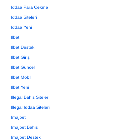
İddaa Para Çekme
İddaa Siteleri
İddaa Yeni
İlbet
İlbet Destek
İlbet Giriş
İlbet Güncel
İlbet Mobil
İlbet Yeni
İllegal Bahis Siteleri
İllegal İddaa Siteleri
İmajbet
İmajbet Bahis
İmajbet Destek