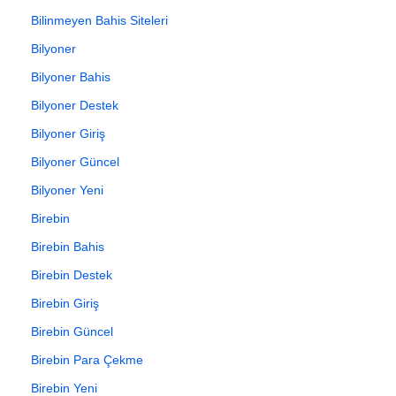
Bilinmeyen Bahis Siteleri
Bilyoner
Bilyoner Bahis
Bilyoner Destek
Bilyoner Giriş
Bilyoner Güncel
Bilyoner Yeni
Birebin
Birebin Bahis
Birebin Destek
Birebin Giriş
Birebin Güncel
Birebin Para Çekme
Birebin Yeni