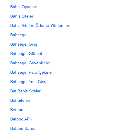
Bahis Oyunları
Bahis Siteleri
Bahis Siteleri Ödeme Yöntemleri
Bahsegel
Bahsegel Giriş
Bahsegel Güncel
Bahsegel Güvenilir Mi
Bahsegel Para Çekme
Bahsegel Yeni Giriş
Bet Bahis Siteleri
Bet Siteleri
Betboo
Betboo APK
Betboo Bahis