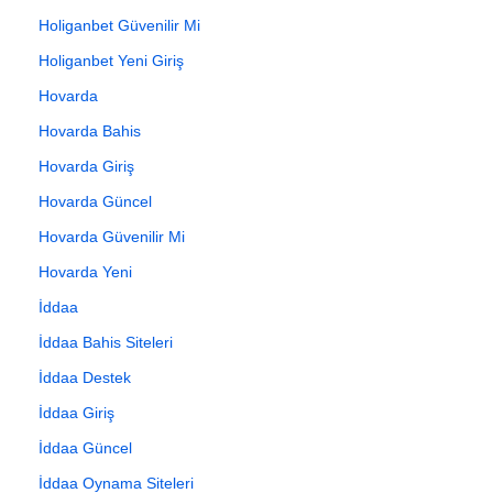
Holiganbet Güvenilir Mi
Holiganbet Yeni Giriş
Hovarda
Hovarda Bahis
Hovarda Giriş
Hovarda Güncel
Hovarda Güvenilir Mi
Hovarda Yeni
İddaa
İddaa Bahis Siteleri
İddaa Destek
İddaa Giriş
İddaa Güncel
İddaa Oynama Siteleri