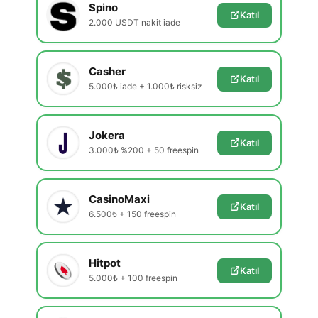
Spino
Katıl
2.000 USDT nakit iade
Casher
Katıl
5.000₺ iade + 1.000₺ risksiz
Jokera
Katıl
3.000₺ %200 + 50 freespin
CasinoMaxi
Katıl
6.500₺ + 150 freespin
Hitpot
Katıl
5.000₺ + 100 freespin