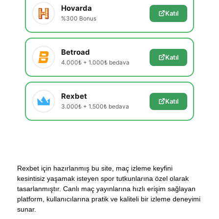
Hovarda
Katıl
%300 Bonus
Betroad
Katıl
4.000₺ + 1.000₺ bedava
Rexbet
Katıl
3.000₺ + 1.500₺ bedava
Rexbet için hazırlanmış bu site, maç izleme keyfini
kesintisiz yaşamak isteyen spor tutkunlarına özel olarak
tasarlanmıştır. Canlı maç yayınlarına hızlı erişim sağlayan
platform, kullanıcılarına pratik ve kaliteli bir izleme deneyimi
sunar.