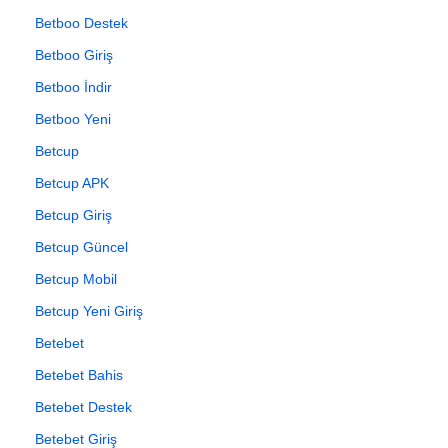
Betboo Destek
Betboo Giriş
Betboo İndir
Betboo Yeni
Betcup
Betcup APK
Betcup Giriş
Betcup Güncel
Betcup Mobil
Betcup Yeni Giriş
Betebet
Betebet Bahis
Betebet Destek
Betebet Giriş