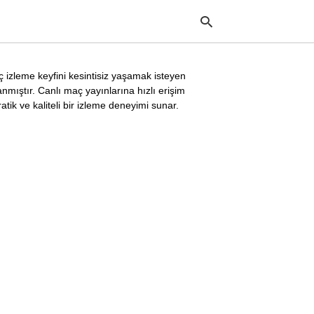
ç izleme keyfini kesintisiz yaşamak isteyen
anmıştır. Canlı maç yayınlarına hızlı erişim
atik ve kaliteli bir izleme deneyimi sunar.
Typ
your
sea
que
and
hit
ente