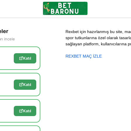
eler
Rexbet için hazırlanmış bu site, ma
spor tutkunlarına özel olarak tasarl
ı incele
sağlayan platform, kullanıcılarına pr
REXBET MAÇ İZLE
Katıl
Katıl
Katıl