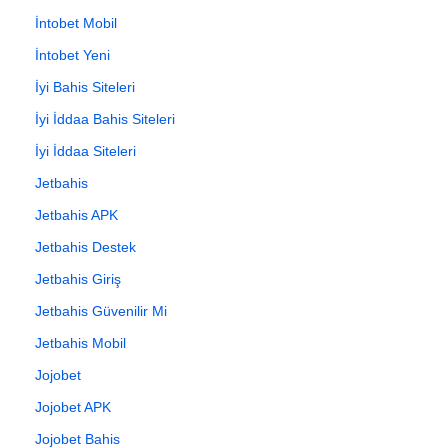
İntobet Mobil
İntobet Yeni
İyi Bahis Siteleri
İyi İddaa Bahis Siteleri
İyi İddaa Siteleri
Jetbahis
Jetbahis APK
Jetbahis Destek
Jetbahis Giriş
Jetbahis Güvenilir Mi
Jetbahis Mobil
Jojobet
Jojobet APK
Jojobet Bahis