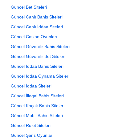
Güncel Bet Siteleri
Güncel Canlı Bahis Siteleri
Güncel Canlı İddaa Siteleri
Güncel Casino Oyunları
Güncel Güvenilir Bahis Siteleri
Güncel Güvenilir Bet Siteleri
Güncel İddaa Bahis Siteleri
Güncel İddaa Oynama Siteleri
Güncel İddaa Siteleri
Güncel İllegal Bahis Siteleri
Güncel Kaçak Bahis Siteleri
Güncel Mobil Bahis Siteleri
Güncel Rulet Siteleri
Güncel Şans Oyunları