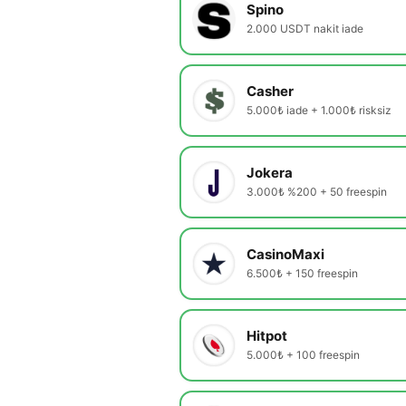
Spino
2.000 USDT nakit iade
Casher
5.000₺ iade + 1.000₺ risksiz
Jokera
3.000₺ %200 + 50 freespin
CasinoMaxi
6.500₺ + 150 freespin
Hitpot
5.000₺ + 100 freespin