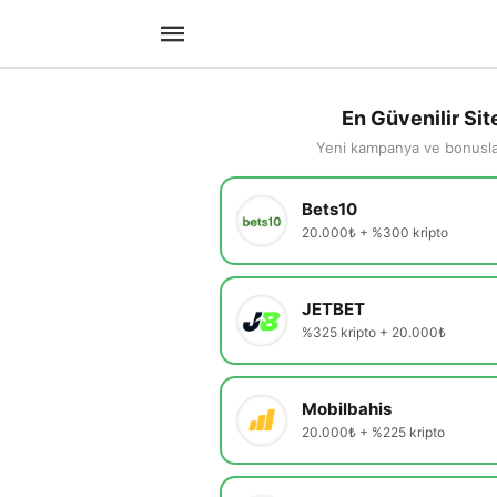
En Güvenilir Sit
Yeni kampanya ve bonuslar
Bets10
20.000₺ + %300 kripto
JETBET
%325 kripto + 20.000₺
Mobilbahis
20.000₺ + %225 kripto