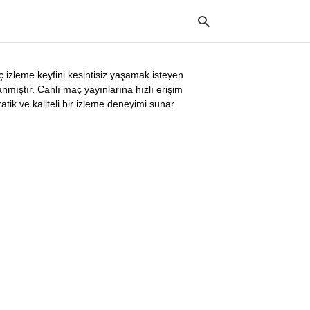
ç izleme keyfini kesintisiz yaşamak isteyen
anmıştır. Canlı maç yayınlarına hızlı erişim
atik ve kaliteli bir izleme deneyimi sunar.
Typ
your
sea
que
and
hit
ente