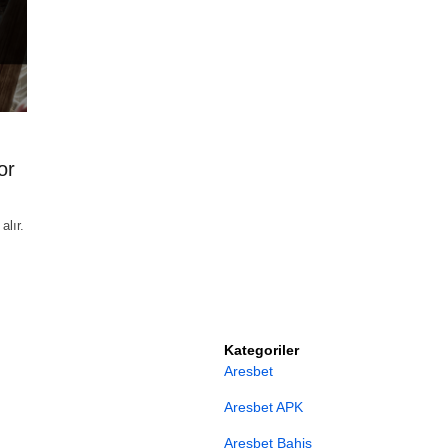
or
alır.
Kategoriler
Aresbet
Aresbet APK
Aresbet Bahis