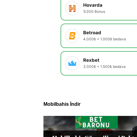
Hovarda
%300 Bonus
Betroad
4.000₺ + 1.000₺ bedava
Rexbet
3.000₺ + 1.500₺ bedava
Mobilbahis İndir