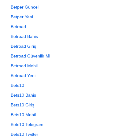
Betper Güncel
Betper Yeni
Betroad
Betroad Bahis
Betroad Giriş
Betroad Güvenilir Mi
Betroad Mobil
Betroad Yeni
Bets10
Bets10 Bahis
Bets10 Giriş
Bets10 Mobil
Bets10 Telegram
Bets10 Twitter