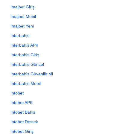
İmajbet Giriş
İmajbet Mobil
İmajbet Yeni
İnterbahis
İnterbahis APK
İnterbahis Giriş
İnterbahis Güncel
İnterbahis Güvenilir Mi
İnterbahis Mobil
İntobet
İntobet APK
İntobet Bahis
İntobet Destek
İntobet Giriş