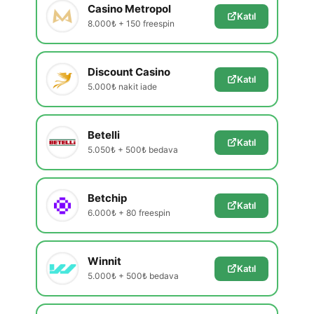
Casino Metropol
Katıl
8.000₺ + 150 freespin
Discount Casino
Katıl
5.000₺ nakit iade
Betelli
Katıl
5.050₺ + 500₺ bedava
Betchip
Katıl
6.000₺ + 80 freespin
Winnit
Katıl
5.000₺ + 500₺ bedava