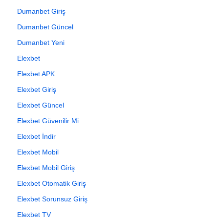
Dumanbet Giriş
Dumanbet Güncel
Dumanbet Yeni
Elexbet
Elexbet APK
Elexbet Giriş
Elexbet Güncel
Elexbet Güvenilir Mi
Elexbet İndir
Elexbet Mobil
Elexbet Mobil Giriş
Elexbet Otomatik Giriş
Elexbet Sorunsuz Giriş
Elexbet TV