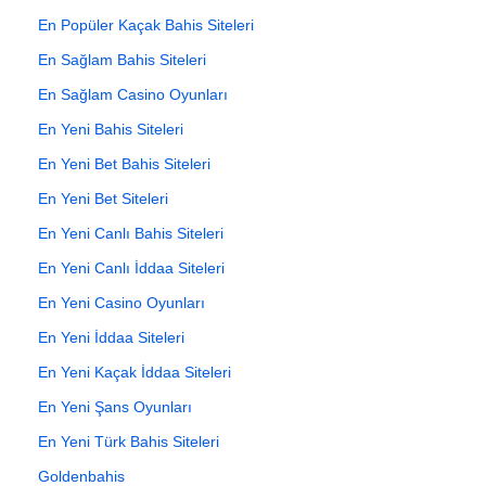
En Popüler Kaçak Bahis Siteleri
En Sağlam Bahis Siteleri
En Sağlam Casino Oyunları
En Yeni Bahis Siteleri
En Yeni Bet Bahis Siteleri
En Yeni Bet Siteleri
En Yeni Canlı Bahis Siteleri
En Yeni Canlı İddaa Siteleri
En Yeni Casino Oyunları
En Yeni İddaa Siteleri
En Yeni Kaçak İddaa Siteleri
En Yeni Şans Oyunları
En Yeni Türk Bahis Siteleri
Goldenbahis