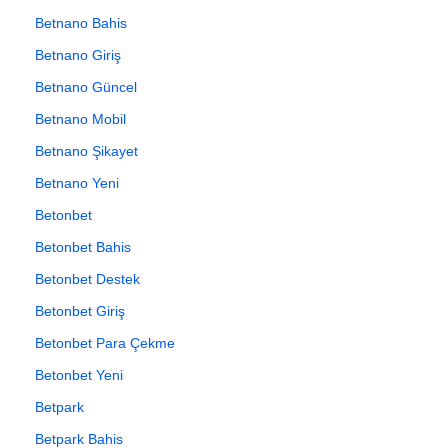
Betnano Bahis
Betnano Giriş
Betnano Güncel
Betnano Mobil
Betnano Şikayet
Betnano Yeni
Betonbet
Betonbet Bahis
Betonbet Destek
Betonbet Giriş
Betonbet Para Çekme
Betonbet Yeni
Betpark
Betpark Bahis