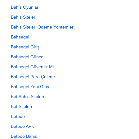
Bahis Oyunları
Bahis Siteleri
Bahis Siteleri Ödeme Yöntemleri
Bahsegel
Bahsegel Giriş
Bahsegel Güncel
Bahsegel Güvenilir Mi
Bahsegel Para Çekme
Bahsegel Yeni Giriş
Bet Bahis Siteleri
Bet Siteleri
Betboo
Betboo APK
Betboo Bahis