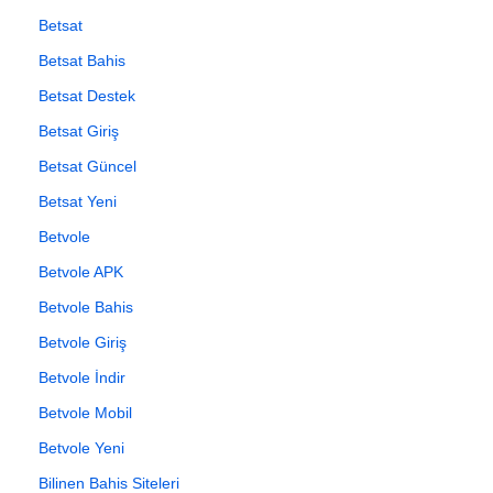
Betsat
Betsat Bahis
Betsat Destek
Betsat Giriş
Betsat Güncel
Betsat Yeni
Betvole
Betvole APK
Betvole Bahis
Betvole Giriş
Betvole İndir
Betvole Mobil
Betvole Yeni
Bilinen Bahis Siteleri