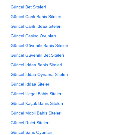
Güncel Bet Siteleri
Güncel Canlı Bahis Siteleri
Güncel Canlı İddaa Siteleri
Güncel Casino Oyunları
Güncel Güvenilir Bahis Siteleri
Güncel Güvenilir Bet Siteleri
Güncel İddaa Bahis Siteleri
Güncel İddaa Oynama Siteleri
Güncel İddaa Siteleri
Güncel İllegal Bahis Siteleri
Güncel Kaçak Bahis Siteleri
Güncel Mobil Bahis Siteleri
Güncel Rulet Siteleri
Güncel Şans Oyunları