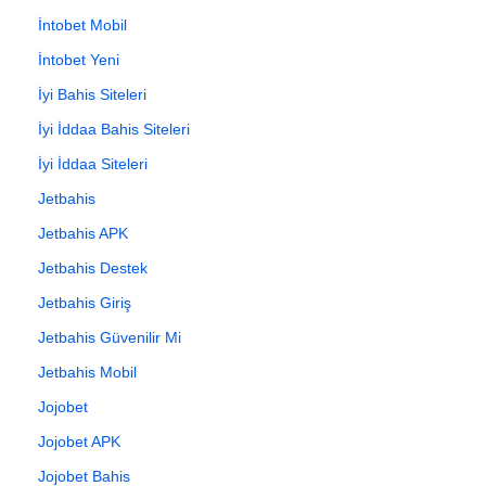
İntobet Mobil
İntobet Yeni
İyi Bahis Siteleri
İyi İddaa Bahis Siteleri
İyi İddaa Siteleri
Jetbahis
Jetbahis APK
Jetbahis Destek
Jetbahis Giriş
Jetbahis Güvenilir Mi
Jetbahis Mobil
Jojobet
Jojobet APK
Jojobet Bahis