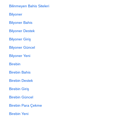
Bilinmeyen Bahis Siteleri
Bilyoner
Bilyoner Bahis
Bilyoner Destek
Bilyoner Giriş
Bilyoner Güncel
Bilyoner Yeni
Birebin
Birebin Bahis
Birebin Destek
Birebin Giriş
Birebin Güncel
Birebin Para Çekme
Birebin Yeni