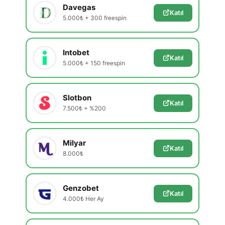
Davegas
Katıl
5.000₺ + 300 freespin
Intobet
Katıl
5.000₺ + 150 freespin
Slotbon
Katıl
7.500₺ + %200
Milyar
Katıl
8.000₺
Genzobet
Katıl
4.000₺ Her Ay