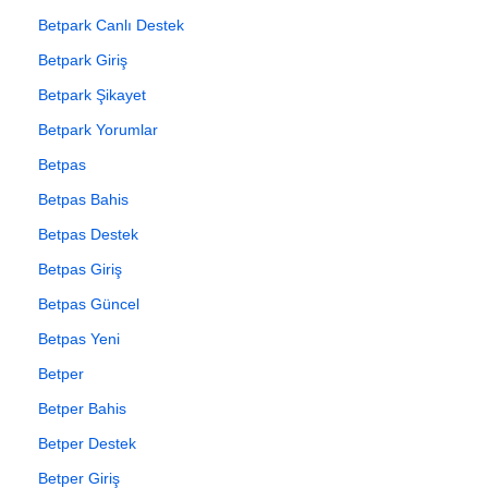
Betpark Canlı Destek
Betpark Giriş
Betpark Şikayet
Betpark Yorumlar
Betpas
Betpas Bahis
Betpas Destek
Betpas Giriş
Betpas Güncel
Betpas Yeni
Betper
Betper Bahis
Betper Destek
Betper Giriş