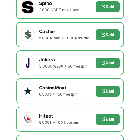
Spino
Katıl
2.000 USDT nakit iade
Casher
Katıl
5.000₺ iade + 1.000₺ risksiz
Jokera
Katıl
3.000₺ %200 + 50 freespin
CasinoMaxi
Katıl
6.500₺ + 150 freespin
Hitpot
Katıl
5.000₺ + 100 freespin