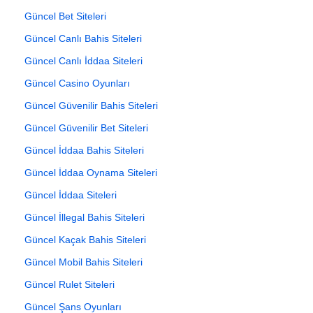
Güncel Bet Siteleri
Güncel Canlı Bahis Siteleri
Güncel Canlı İddaa Siteleri
Güncel Casino Oyunları
Güncel Güvenilir Bahis Siteleri
Güncel Güvenilir Bet Siteleri
Güncel İddaa Bahis Siteleri
Güncel İddaa Oynama Siteleri
Güncel İddaa Siteleri
Güncel İllegal Bahis Siteleri
Güncel Kaçak Bahis Siteleri
Güncel Mobil Bahis Siteleri
Güncel Rulet Siteleri
Güncel Şans Oyunları