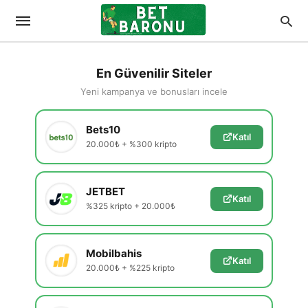
En Güvenilir Siteler
Yeni kampanya ve bonusları incele
Bets10
Katıl
20.000₺ + %300 kripto
JETBET
Katıl
%325 kripto + 20.000₺
Mobilbahis
Katıl
20.000₺ + %225 kripto