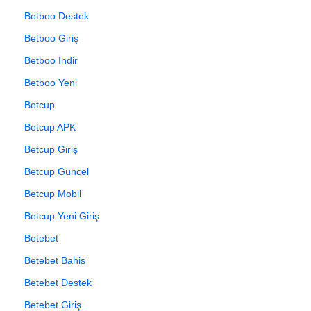
Betboo Destek
Betboo Giriş
Betboo İndir
Betboo Yeni
Betcup
Betcup APK
Betcup Giriş
Betcup Güncel
Betcup Mobil
Betcup Yeni Giriş
Betebet
Betebet Bahis
Betebet Destek
Betebet Giriş