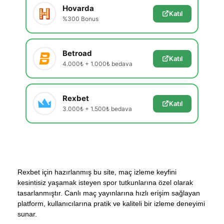
Hovarda
Katıl
%300 Bonus
Betroad
Katıl
4.000₺ + 1.000₺ bedava
Rexbet
Katıl
3.000₺ + 1.500₺ bedava
Rexbet için hazırlanmış bu site, maç izleme keyfini
kesintisiz yaşamak isteyen spor tutkunlarına özel olarak
tasarlanmıştır. Canlı maç yayınlarına hızlı erişim sağlayan
platform, kullanıcılarına pratik ve kaliteli bir izleme deneyimi
sunar.