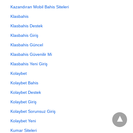
Kazandıran Mobil Bahis Siteleri
Klasbahis
Klasbahis Destek
Klasbahis Giriş
Klasbahis Güncel
Klasbahis Güvenilir Mi
Klasbahis Yeni Giriş
Kolaybet
Kolaybet Bahis
Kolaybet Destek
Kolaybet Giriş
Kolaybet Sorunsuz Giriş
Kolaybet Yeni
Kumar Siteleri