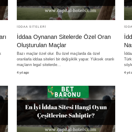
İDDAA SITELERI
İDD
arı
İddaa Oynanan Sitelerde Özel Oran
İdd
Oluşturulan Maçlar
Na
k
Bazı maçlar özel olur. Bu özel maçlarda da özel
İdda
oranlarla iddaa siteleri bir değişiklik yapar. Yüksek oranlı
Türk
maçların legal sitelerde…
söyl
4 yıl ago
4 yıl 