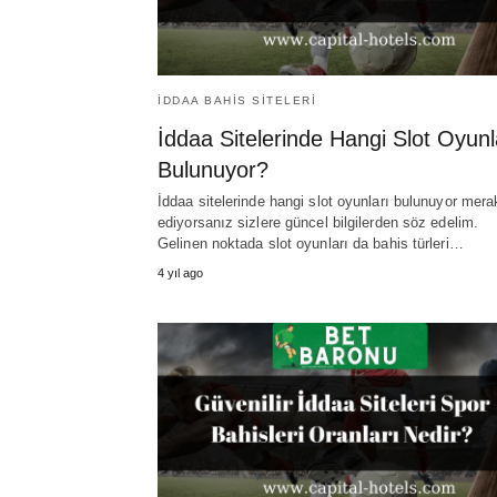
İDDAA BAHIS SITELERI
İddaa Sitelerinde Hangi Slot Oyunl
Bulunuyor?
İddaa sitelerinde hangi slot oyunları bulunuyor mera
ediyorsanız sizlere güncel bilgilerden söz edelim.
Gelinen noktada slot oyunları da bahis türleri…
4 yıl ago