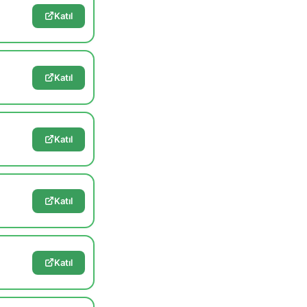
Katıl
Katıl
Katıl
Katıl
Katıl