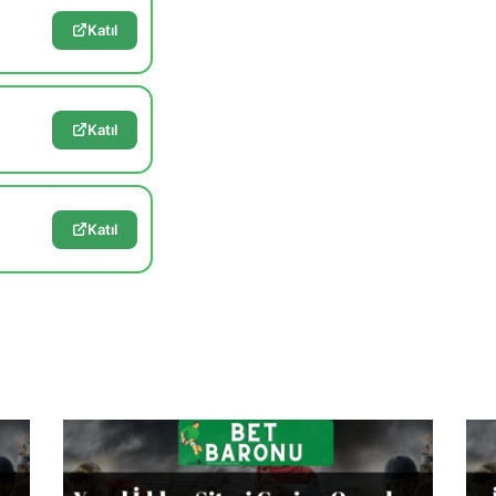
Katıl
Katıl
Katıl