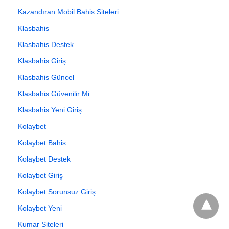
Kazandıran Mobil Bahis Siteleri
Klasbahis
Klasbahis Destek
Klasbahis Giriş
Klasbahis Güncel
Klasbahis Güvenilir Mi
Klasbahis Yeni Giriş
Kolaybet
Kolaybet Bahis
Kolaybet Destek
Kolaybet Giriş
Kolaybet Sorunsuz Giriş
Kolaybet Yeni
Kumar Siteleri