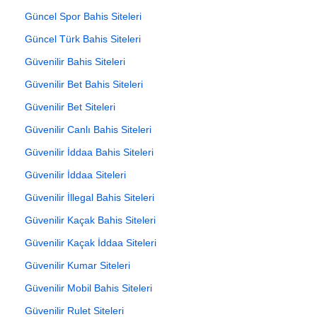
Güncel Spor Bahis Siteleri
Güncel Türk Bahis Siteleri
Güvenilir Bahis Siteleri
Güvenilir Bet Bahis Siteleri
Güvenilir Bet Siteleri
Güvenilir Canlı Bahis Siteleri
Güvenilir İddaa Bahis Siteleri
Güvenilir İddaa Siteleri
Güvenilir İllegal Bahis Siteleri
Güvenilir Kaçak Bahis Siteleri
Güvenilir Kaçak İddaa Siteleri
Güvenilir Kumar Siteleri
Güvenilir Mobil Bahis Siteleri
Güvenilir Rulet Siteleri