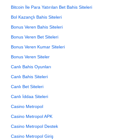
Bitcoin İle Para Yatırılan Bet Bahis Siteleri
Bol Kazançlı Bahis Siteleri
Bonus Veren Bahis Siteleri
Bonus Veren Bet Siteleri
Bonus Veren Kumar Siteleri
Bonus Veren Siteler
Canlı Bahis Oyunları
Canlı Bahis Siteleri
Canlı Bet Siteleri
Canlı İddaa Siteleri
Casino Metropol
Casino Metropol APK
Casino Metropol Destek
Casino Metropol Giriş