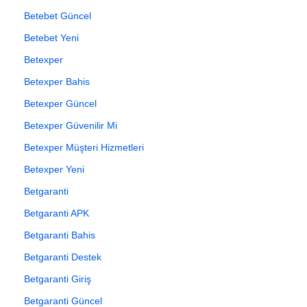
Betebet Güncel
Betebet Yeni
Betexper
Betexper Bahis
Betexper Güncel
Betexper Güvenilir Mi
Betexper Müşteri Hizmetleri
Betexper Yeni
Betgaranti
Betgaranti APK
Betgaranti Bahis
Betgaranti Destek
Betgaranti Giriş
Betgaranti Güncel