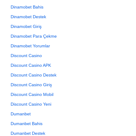
Dinamobet Bahis
Dinamobet Destek
Dinamobet Giriş
Dinamobet Para Çekme
Dinamobet Yorumlar
Discount Casino
Discount Casino APK
Discount Casino Destek
Discount Casino Giriş
Discount Casino Mobil
Discount Casino Yeni
Dumanbet
Dumanbet Bahis
Dumanbet Destek