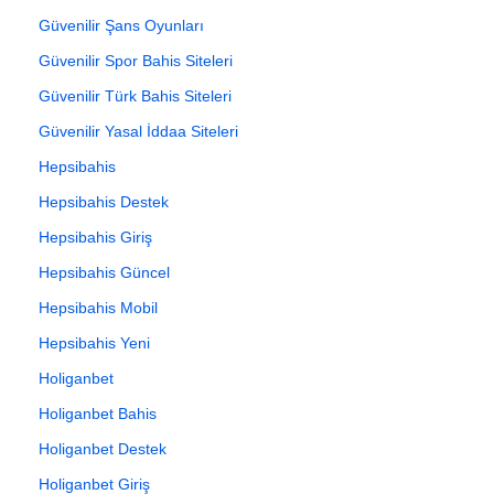
Güvenilir Şans Oyunları
Güvenilir Spor Bahis Siteleri
Güvenilir Türk Bahis Siteleri
Güvenilir Yasal İddaa Siteleri
Hepsibahis
Hepsibahis Destek
Hepsibahis Giriş
Hepsibahis Güncel
Hepsibahis Mobil
Hepsibahis Yeni
Holiganbet
Holiganbet Bahis
Holiganbet Destek
Holiganbet Giriş