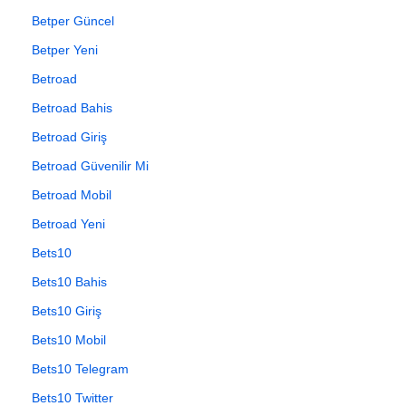
Betper Güncel
Betper Yeni
Betroad
Betroad Bahis
Betroad Giriş
Betroad Güvenilir Mi
Betroad Mobil
Betroad Yeni
Bets10
Bets10 Bahis
Bets10 Giriş
Bets10 Mobil
Bets10 Telegram
Bets10 Twitter