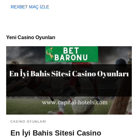
REXBET MAÇ İZLE
Yeni Casino Oyunları
CASINO OYUNLARI
En İyi Bahis Sitesi Casino