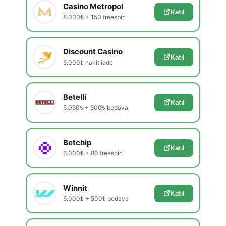
Casino Metropol
Katıl
8.000₺ + 150 freespin
Discount Casino
Katıl
5.000₺ nakit iade
Betelli
Katıl
5.050₺ + 500₺ bedava
Betchip
Katıl
6.000₺ + 80 freespin
Winnit
Katıl
5.000₺ + 500₺ bedava