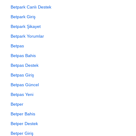
Betpark Canlı Destek
Betpark Giriş
Betpark Şikayet
Betpark Yorumlar
Betpas
Betpas Bahis
Betpas Destek
Betpas Giriş
Betpas Güncel
Betpas Yeni
Betper
Betper Bahis
Betper Destek
Betper Giriş