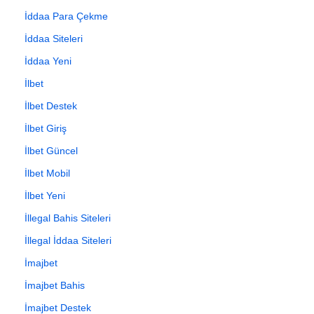
İddaa Para Çekme
İddaa Siteleri
İddaa Yeni
İlbet
İlbet Destek
İlbet Giriş
İlbet Güncel
İlbet Mobil
İlbet Yeni
İllegal Bahis Siteleri
İllegal İddaa Siteleri
İmajbet
İmajbet Bahis
İmajbet Destek