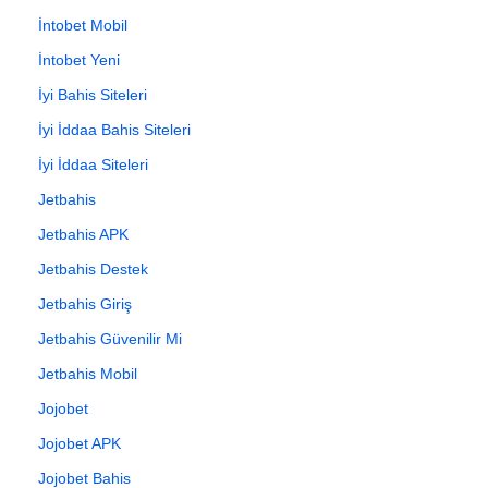
İntobet Mobil
İntobet Yeni
İyi Bahis Siteleri
İyi İddaa Bahis Siteleri
İyi İddaa Siteleri
Jetbahis
Jetbahis APK
Jetbahis Destek
Jetbahis Giriş
Jetbahis Güvenilir Mi
Jetbahis Mobil
Jojobet
Jojobet APK
Jojobet Bahis