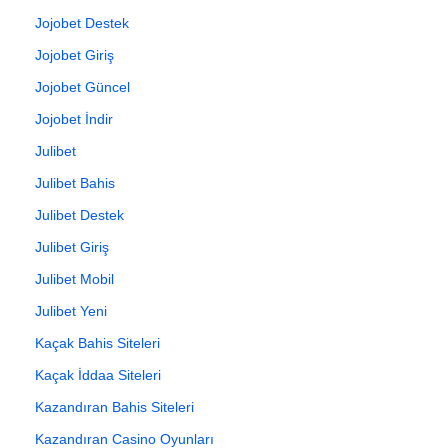
Jojobet Destek
Jojobet Giriş
Jojobet Güncel
Jojobet İndir
Julibet
Julibet Bahis
Julibet Destek
Julibet Giriş
Julibet Mobil
Julibet Yeni
Kaçak Bahis Siteleri
Kaçak İddaa Siteleri
Kazandıran Bahis Siteleri
Kazandıran Casino Oyunları