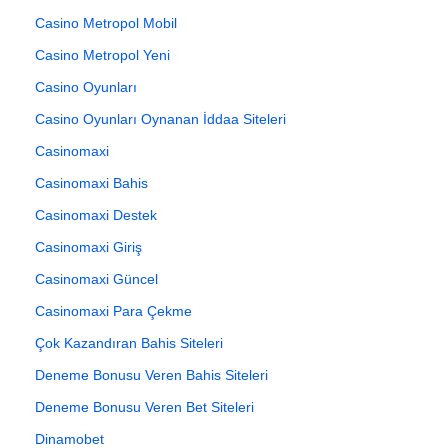
Casino Metropol Mobil
Casino Metropol Yeni
Casino Oyunları
Casino Oyunları Oynanan İddaa Siteleri
Casinomaxi
Casinomaxi Bahis
Casinomaxi Destek
Casinomaxi Giriş
Casinomaxi Güncel
Casinomaxi Para Çekme
Çok Kazandıran Bahis Siteleri
Deneme Bonusu Veren Bahis Siteleri
Deneme Bonusu Veren Bet Siteleri
Dinamobet