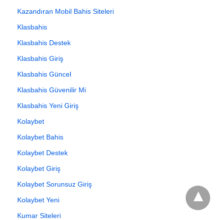
Kazandıran Mobil Bahis Siteleri
Klasbahis
Klasbahis Destek
Klasbahis Giriş
Klasbahis Güncel
Klasbahis Güvenilir Mi
Klasbahis Yeni Giriş
Kolaybet
Kolaybet Bahis
Kolaybet Destek
Kolaybet Giriş
Kolaybet Sorunsuz Giriş
Kolaybet Yeni
Kumar Siteleri