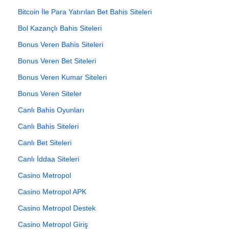
Bitcoin İle Para Yatırılan Bet Bahis Siteleri
Bol Kazançlı Bahis Siteleri
Bonus Veren Bahis Siteleri
Bonus Veren Bet Siteleri
Bonus Veren Kumar Siteleri
Bonus Veren Siteler
Canlı Bahis Oyunları
Canlı Bahis Siteleri
Canlı Bet Siteleri
Canlı İddaa Siteleri
Casino Metropol
Casino Metropol APK
Casino Metropol Destek
Casino Metropol Giriş