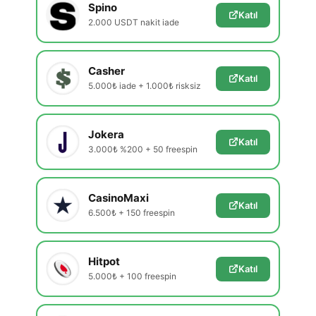
Spino
Katıl
2.000 USDT nakit iade
Casher
Katıl
5.000₺ iade + 1.000₺ risksiz
Jokera
Katıl
3.000₺ %200 + 50 freespin
CasinoMaxi
Katıl
6.500₺ + 150 freespin
Hitpot
Katıl
5.000₺ + 100 freespin