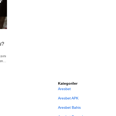
u?
s
asını
ren…
Kategoriler
Aresbet
Aresbet APK
Aresbet Bahis