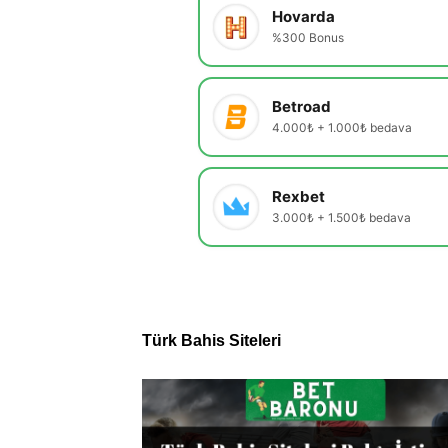
Hovarda
%300 Bonus
Betroad
4.000₺ + 1.000₺ bedava
Rexbet
3.000₺ + 1.500₺ bedava
Türk Bahis Siteleri