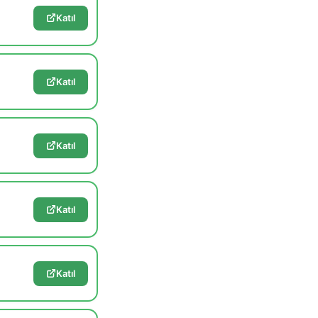
Katıl
Katıl
Katıl
Katıl
Katıl