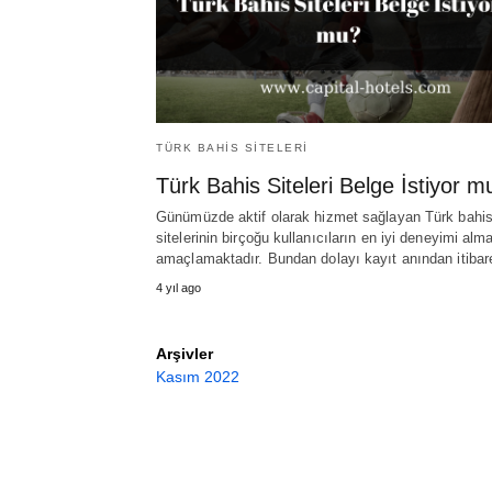
TÜRK BAHIS SITELERI
Türk Bahis Siteleri Belge İstiyor m
Günümüzde aktif olarak hizmet sağlayan Türk bahi
sitelerinin birçoğu kullanıcıların en iyi deneyimi alm
amaçlamaktadır. Bundan dolayı kayıt anından itiba
4 yıl ago
Arşivler
Kasım 2022