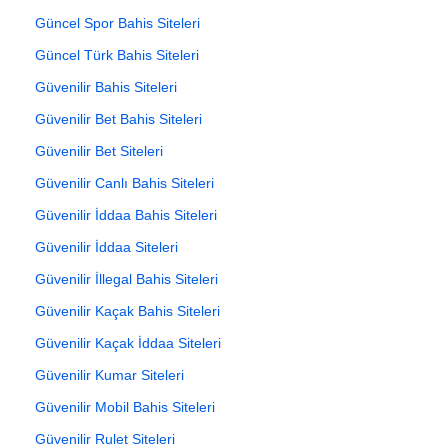
Güncel Spor Bahis Siteleri
Güncel Türk Bahis Siteleri
Güvenilir Bahis Siteleri
Güvenilir Bet Bahis Siteleri
Güvenilir Bet Siteleri
Güvenilir Canlı Bahis Siteleri
Güvenilir İddaa Bahis Siteleri
Güvenilir İddaa Siteleri
Güvenilir İllegal Bahis Siteleri
Güvenilir Kaçak Bahis Siteleri
Güvenilir Kaçak İddaa Siteleri
Güvenilir Kumar Siteleri
Güvenilir Mobil Bahis Siteleri
Güvenilir Rulet Siteleri