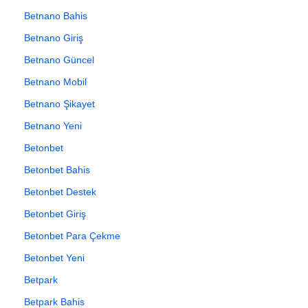
Betnano Bahis
Betnano Giriş
Betnano Güncel
Betnano Mobil
Betnano Şikayet
Betnano Yeni
Betonbet
Betonbet Bahis
Betonbet Destek
Betonbet Giriş
Betonbet Para Çekme
Betonbet Yeni
Betpark
Betpark Bahis