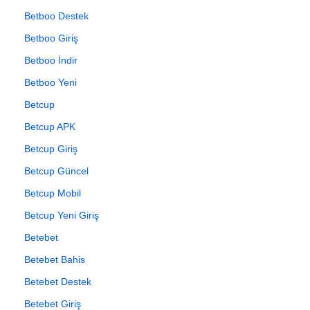
Betboo Destek
Betboo Giriş
Betboo İndir
Betboo Yeni
Betcup
Betcup APK
Betcup Giriş
Betcup Güncel
Betcup Mobil
Betcup Yeni Giriş
Betebet
Betebet Bahis
Betebet Destek
Betebet Giriş