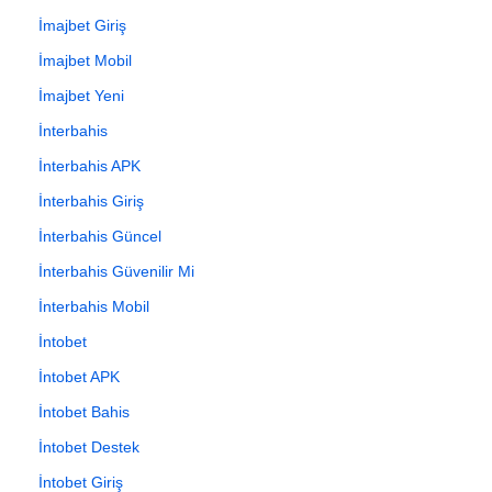
İmajbet Giriş
İmajbet Mobil
İmajbet Yeni
İnterbahis
İnterbahis APK
İnterbahis Giriş
İnterbahis Güncel
İnterbahis Güvenilir Mi
İnterbahis Mobil
İntobet
İntobet APK
İntobet Bahis
İntobet Destek
İntobet Giriş