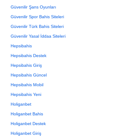
Güvenilir Şans Oyunları
Güvenilir Spor Bahis Siteleri
Güvenilir Türk Bahis Siteleri
Güvenilir Yasal İddaa Siteleri
Hepsibahis
Hepsibahis Destek
Hepsibahis Giriş
Hepsibahis Güncel
Hepsibahis Mobil
Hepsibahis Yeni
Holiganbet
Holiganbet Bahis
Holiganbet Destek
Holiganbet Giriş