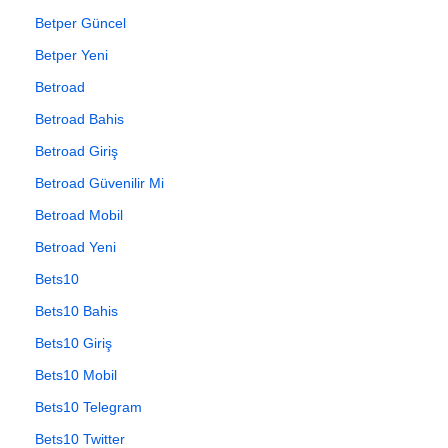
Betper Güncel
Betper Yeni
Betroad
Betroad Bahis
Betroad Giriş
Betroad Güvenilir Mi
Betroad Mobil
Betroad Yeni
Bets10
Bets10 Bahis
Bets10 Giriş
Bets10 Mobil
Bets10 Telegram
Bets10 Twitter