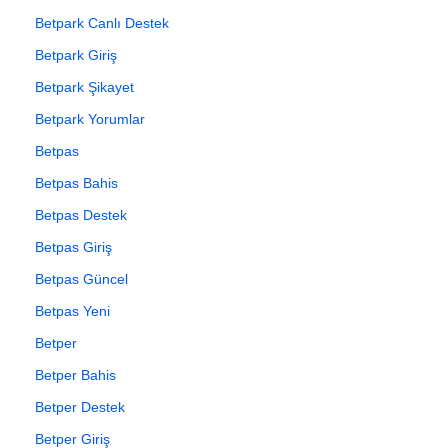
Betpark Canlı Destek
Betpark Giriş
Betpark Şikayet
Betpark Yorumlar
Betpas
Betpas Bahis
Betpas Destek
Betpas Giriş
Betpas Güncel
Betpas Yeni
Betper
Betper Bahis
Betper Destek
Betper Giriş