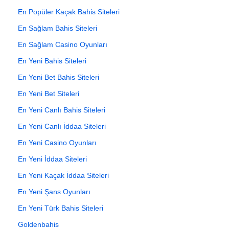
En Popüler Kaçak Bahis Siteleri
En Sağlam Bahis Siteleri
En Sağlam Casino Oyunları
En Yeni Bahis Siteleri
En Yeni Bet Bahis Siteleri
En Yeni Bet Siteleri
En Yeni Canlı Bahis Siteleri
En Yeni Canlı İddaa Siteleri
En Yeni Casino Oyunları
En Yeni İddaa Siteleri
En Yeni Kaçak İddaa Siteleri
En Yeni Şans Oyunları
En Yeni Türk Bahis Siteleri
Goldenbahis