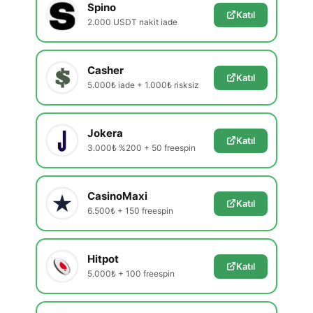
Spino
Katıl
2.000 USDT nakit iade
Casher
Katıl
5.000₺ iade + 1.000₺ risksiz
Jokera
Katıl
3.000₺ %200 + 50 freespin
CasinoMaxi
Katıl
6.500₺ + 150 freespin
Hitpot
Katıl
5.000₺ + 100 freespin