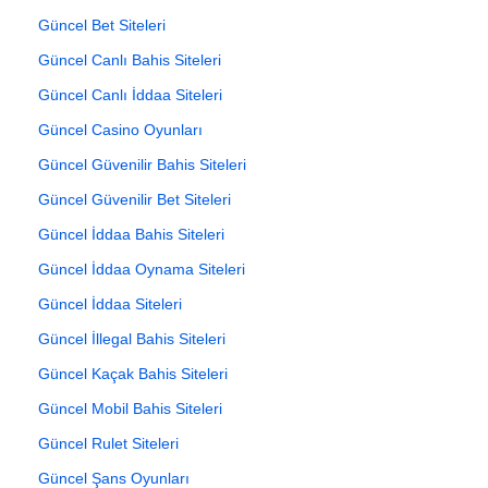
Güncel Bet Siteleri
Güncel Canlı Bahis Siteleri
Güncel Canlı İddaa Siteleri
Güncel Casino Oyunları
Güncel Güvenilir Bahis Siteleri
Güncel Güvenilir Bet Siteleri
Güncel İddaa Bahis Siteleri
Güncel İddaa Oynama Siteleri
Güncel İddaa Siteleri
Güncel İllegal Bahis Siteleri
Güncel Kaçak Bahis Siteleri
Güncel Mobil Bahis Siteleri
Güncel Rulet Siteleri
Güncel Şans Oyunları