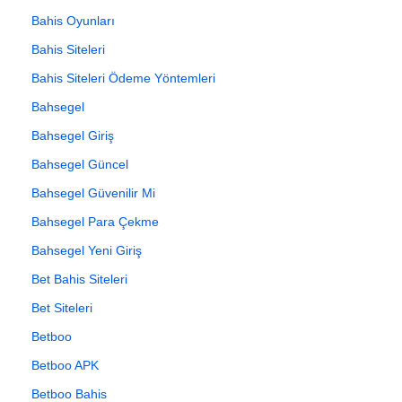
Bahis Oyunları
Bahis Siteleri
Bahis Siteleri Ödeme Yöntemleri
Bahsegel
Bahsegel Giriş
Bahsegel Güncel
Bahsegel Güvenilir Mi
Bahsegel Para Çekme
Bahsegel Yeni Giriş
Bet Bahis Siteleri
Bet Siteleri
Betboo
Betboo APK
Betboo Bahis