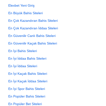
Elexbet Yeni Giriş
En Büyük Bahis Siteleri
En Çok Kazandıran Bahis Siteleri
En Çok Kazandıran İddaa Siteleri
En Güvenilir Canlı Bahis Siteleri
En Güvenilir Kaçak Bahis Siteleri
En İyi Bahis Siteleri
En İyi İddaa Bahis Siteleri
En İyi İddaa Siteleri
En İyi Kaçak Bahis Siteleri
En İyi Kaçak İddaa Siteleri
En İyi Spor Bahis Siteleri
En Popüler Bahis Siteleri
En Popüler Bet Siteleri