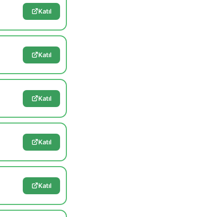
Katıl
Katıl
Katıl
Katıl
Katıl