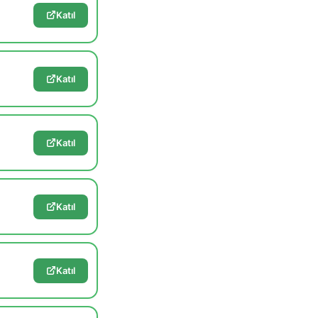
Katıl
Katıl
Katıl
Katıl
Katıl