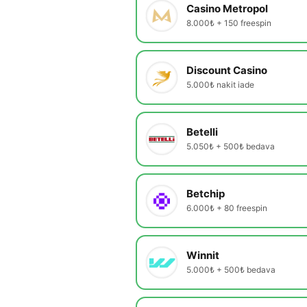
Casino Metropol
8.000₺ + 150 freespin
Discount Casino
5.000₺ nakit iade
Betelli
5.050₺ + 500₺ bedava
Betchip
6.000₺ + 80 freespin
Winnit
5.000₺ + 500₺ bedava