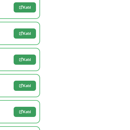
Katıl
Katıl
Katıl
Katıl
Katıl