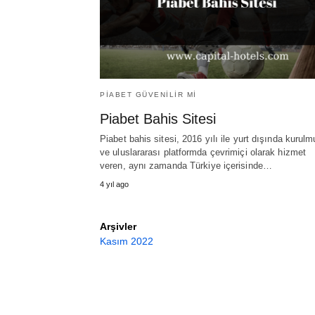
PIABET GÜVENILIR MI
Piabet Bahis Sitesi
Piabet bahis sitesi, 2016 yılı ile yurt dışında kurul
ve uluslararası platformda çevrimiçi olarak hizmet
veren, aynı zamanda Türkiye içerisinde…
4 yıl ago
Arşivler
Kasım 2022