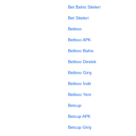
Bet Bahis Siteleri
Bet Siteleri
Betboo
Betboo APK
Betboo Bahis
Betboo Destek
Betboo Giriş
Betboo İndir
Betboo Yeni
Betcup
Betcup APK
Betcup Giriş