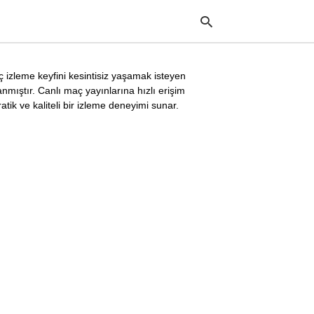
ç izleme keyfini kesintisiz yaşamak isteyen
anmıştır. Canlı maç yayınlarına hızlı erişim
atik ve kaliteli bir izleme deneyimi sunar.
Typ
your
sea
que
and
hit
ente