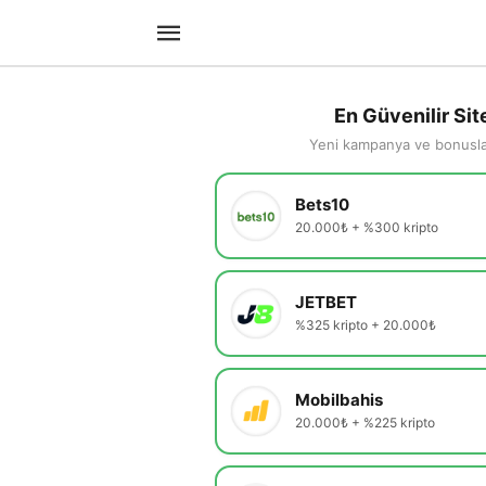
En Güvenilir Sit
Yeni kampanya ve bonuslar
Bets10
20.000₺ + %300 kripto
JETBET
%325 kripto + 20.000₺
Mobilbahis
20.000₺ + %225 kripto