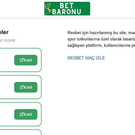
eler
Rexbet için hazırlanmış bu site, ma
spor tutkunlarına özel olarak tasarl
ı incele
sağlayan platform, kullanıcılarına pr
REXBET MAÇ İZLE
Katıl
Katıl
Katıl