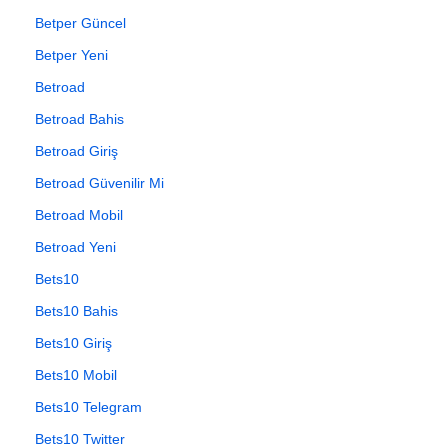
Betper Güncel
Betper Yeni
Betroad
Betroad Bahis
Betroad Giriş
Betroad Güvenilir Mi
Betroad Mobil
Betroad Yeni
Bets10
Bets10 Bahis
Bets10 Giriş
Bets10 Mobil
Bets10 Telegram
Bets10 Twitter