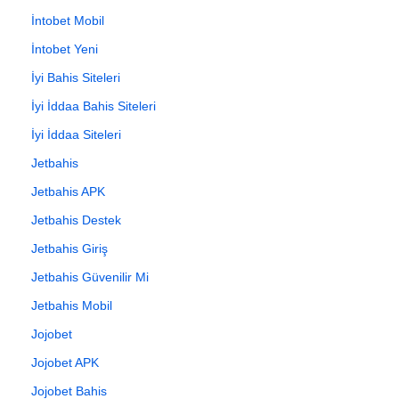
İntobet Mobil
İntobet Yeni
İyi Bahis Siteleri
İyi İddaa Bahis Siteleri
İyi İddaa Siteleri
Jetbahis
Jetbahis APK
Jetbahis Destek
Jetbahis Giriş
Jetbahis Güvenilir Mi
Jetbahis Mobil
Jojobet
Jojobet APK
Jojobet Bahis