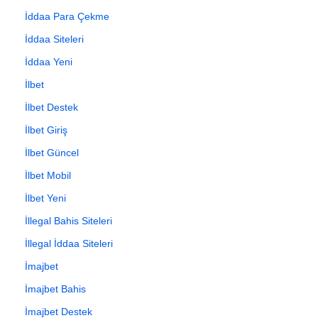
İddaa Para Çekme
İddaa Siteleri
İddaa Yeni
İlbet
İlbet Destek
İlbet Giriş
İlbet Güncel
İlbet Mobil
İlbet Yeni
İllegal Bahis Siteleri
İllegal İddaa Siteleri
İmajbet
İmajbet Bahis
İmajbet Destek