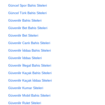
Güncel Spor Bahis Siteleri
Güncel Türk Bahis Siteleri
Güvenilir Bahis Siteleri
Güvenilir Bet Bahis Siteleri
Güvenilir Bet Siteleri
Güvenilir Canlı Bahis Siteleri
Güvenilir İddaa Bahis Siteleri
Güvenilir İddaa Siteleri
Güvenilir İllegal Bahis Siteleri
Güvenilir Kaçak Bahis Siteleri
Güvenilir Kaçak İddaa Siteleri
Güvenilir Kumar Siteleri
Güvenilir Mobil Bahis Siteleri
Güvenilir Rulet Siteleri