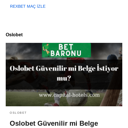
REXBET MAÇ İZLE
Oslobet
OSLOBET
Oslobet Güvenilir mi Belge