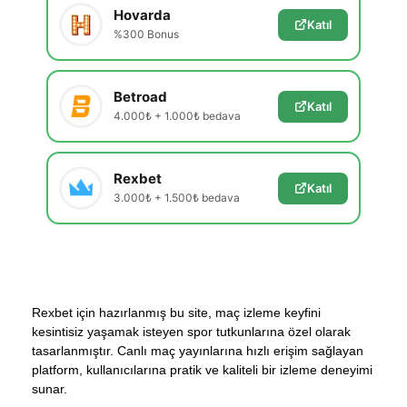
Hovarda
Katıl
%300 Bonus
Betroad
Katıl
4.000₺ + 1.000₺ bedava
Rexbet
Katıl
3.000₺ + 1.500₺ bedava
Rexbet için hazırlanmış bu site, maç izleme keyfini
kesintisiz yaşamak isteyen spor tutkunlarına özel olarak
tasarlanmıştır. Canlı maç yayınlarına hızlı erişim sağlayan
platform, kullanıcılarına pratik ve kaliteli bir izleme deneyimi
sunar.