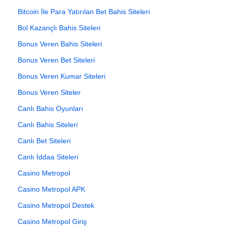
Bitcoin İle Para Yatırılan Bet Bahis Siteleri
Bol Kazançlı Bahis Siteleri
Bonus Veren Bahis Siteleri
Bonus Veren Bet Siteleri
Bonus Veren Kumar Siteleri
Bonus Veren Siteler
Canlı Bahis Oyunları
Canlı Bahis Siteleri
Canlı Bet Siteleri
Canlı İddaa Siteleri
Casino Metropol
Casino Metropol APK
Casino Metropol Destek
Casino Metropol Giriş