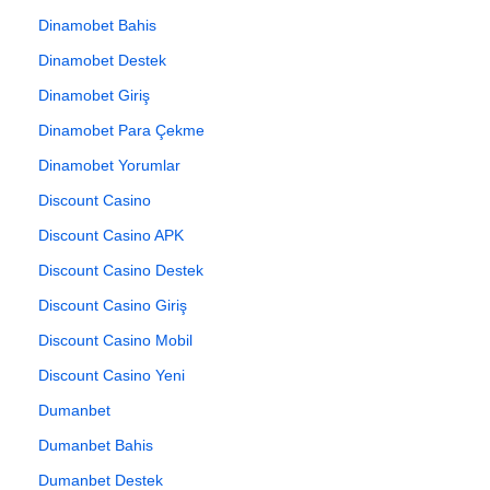
Dinamobet Bahis
Dinamobet Destek
Dinamobet Giriş
Dinamobet Para Çekme
Dinamobet Yorumlar
Discount Casino
Discount Casino APK
Discount Casino Destek
Discount Casino Giriş
Discount Casino Mobil
Discount Casino Yeni
Dumanbet
Dumanbet Bahis
Dumanbet Destek