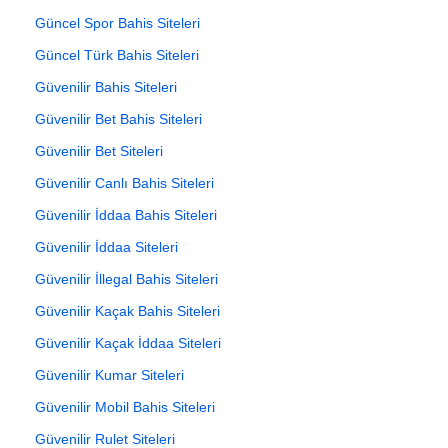
Güncel Spor Bahis Siteleri
Güncel Türk Bahis Siteleri
Güvenilir Bahis Siteleri
Güvenilir Bet Bahis Siteleri
Güvenilir Bet Siteleri
Güvenilir Canlı Bahis Siteleri
Güvenilir İddaa Bahis Siteleri
Güvenilir İddaa Siteleri
Güvenilir İllegal Bahis Siteleri
Güvenilir Kaçak Bahis Siteleri
Güvenilir Kaçak İddaa Siteleri
Güvenilir Kumar Siteleri
Güvenilir Mobil Bahis Siteleri
Güvenilir Rulet Siteleri