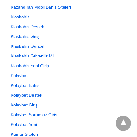
Kazandıran Mobil Bahis Siteleri
Klasbahis
Klasbahis Destek
Klasbahis Giriş
Klasbahis Güncel
Klasbahis Güvenilir Mi
Klasbahis Yeni Giriş
Kolaybet
Kolaybet Bahis
Kolaybet Destek
Kolaybet Giriş
Kolaybet Sorunsuz Giriş
Kolaybet Yeni
Kumar Siteleri