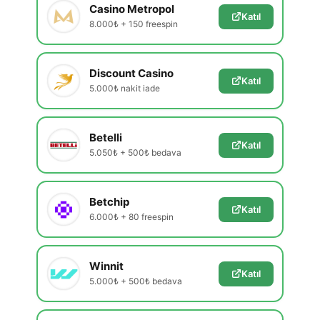
Casino Metropol
Katıl
8.000₺ + 150 freespin
Discount Casino
Katıl
5.000₺ nakit iade
Betelli
Katıl
5.050₺ + 500₺ bedava
Betchip
Katıl
6.000₺ + 80 freespin
Winnit
Katıl
5.000₺ + 500₺ bedava