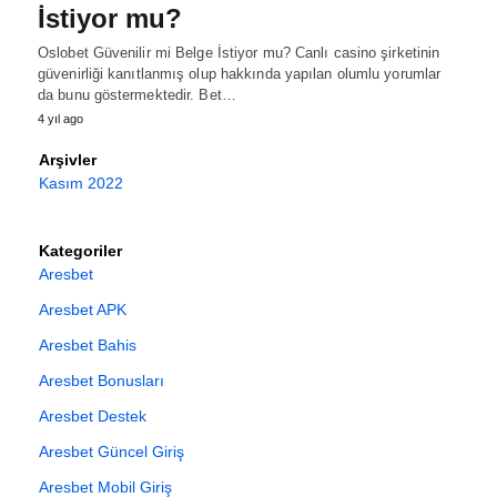
İstiyor mu?
Oslobet Güvenilir mi Belge İstiyor mu? Canlı casino şirketinin
güvenirliği kanıtlanmış olup hakkında yapılan olumlu yorumlar
da bunu göstermektedir. Bet…
4 yıl ago
Arşivler
Kasım 2022
Kategoriler
Aresbet
Aresbet APK
Aresbet Bahis
Aresbet Bonusları
Aresbet Destek
Aresbet Güncel Giriş
Aresbet Mobil Giriş