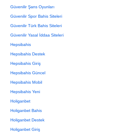
Güvenilir Şans Oyunları
Güvenilir Spor Bahis Siteleri
Güvenilir Türk Bahis Siteleri
Güvenilir Yasal İddaa Siteleri
Hepsibahis
Hepsibahis Destek
Hepsibahis Giriş
Hepsibahis Güncel
Hepsibahis Mobil
Hepsibahis Yeni
Holiganbet
Holiganbet Bahis
Holiganbet Destek
Holiganbet Giriş