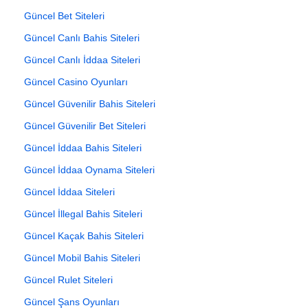
Güncel Bet Siteleri
Güncel Canlı Bahis Siteleri
Güncel Canlı İddaa Siteleri
Güncel Casino Oyunları
Güncel Güvenilir Bahis Siteleri
Güncel Güvenilir Bet Siteleri
Güncel İddaa Bahis Siteleri
Güncel İddaa Oynama Siteleri
Güncel İddaa Siteleri
Güncel İllegal Bahis Siteleri
Güncel Kaçak Bahis Siteleri
Güncel Mobil Bahis Siteleri
Güncel Rulet Siteleri
Güncel Şans Oyunları