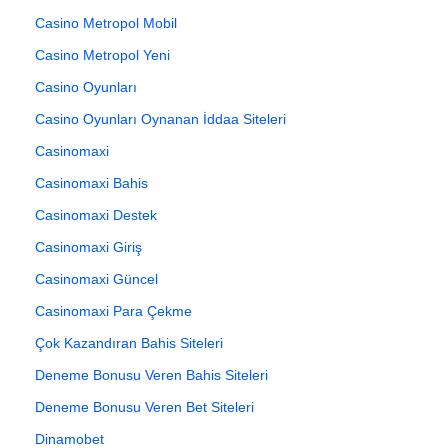
Casino Metropol Mobil
Casino Metropol Yeni
Casino Oyunları
Casino Oyunları Oynanan İddaa Siteleri
Casinomaxi
Casinomaxi Bahis
Casinomaxi Destek
Casinomaxi Giriş
Casinomaxi Güncel
Casinomaxi Para Çekme
Çok Kazandıran Bahis Siteleri
Deneme Bonusu Veren Bahis Siteleri
Deneme Bonusu Veren Bet Siteleri
Dinamobet