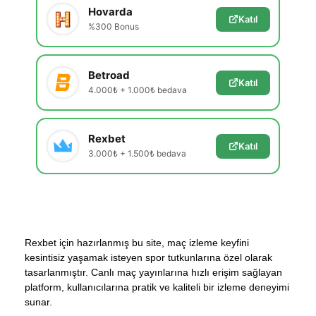
Hovarda
Katıl
%300 Bonus
Betroad
Katıl
4.000₺ + 1.000₺ bedava
Rexbet
Katıl
3.000₺ + 1.500₺ bedava
Rexbet için hazırlanmış bu site, maç izleme keyfini
kesintisiz yaşamak isteyen spor tutkunlarına özel olarak
tasarlanmıştır. Canlı maç yayınlarına hızlı erişim sağlayan
platform, kullanıcılarına pratik ve kaliteli bir izleme deneyimi
sunar.