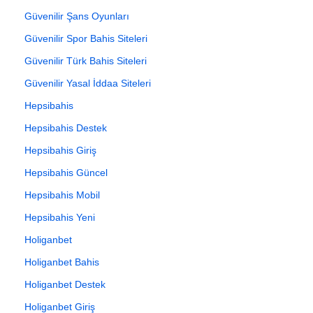
Güvenilir Şans Oyunları
Güvenilir Spor Bahis Siteleri
Güvenilir Türk Bahis Siteleri
Güvenilir Yasal İddaa Siteleri
Hepsibahis
Hepsibahis Destek
Hepsibahis Giriş
Hepsibahis Güncel
Hepsibahis Mobil
Hepsibahis Yeni
Holiganbet
Holiganbet Bahis
Holiganbet Destek
Holiganbet Giriş