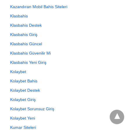
Kazandıran Mobil Bahis Siteleri
Klasbahis
Klasbahis Destek
Klasbahis Giriş
Klasbahis Güncel
Klasbahis Güvenilir Mi
Klasbahis Yeni Giriş
Kolaybet
Kolaybet Bahis
Kolaybet Destek
Kolaybet Giriş
Kolaybet Sorunsuz Giriş
Kolaybet Yeni
Kumar Siteleri