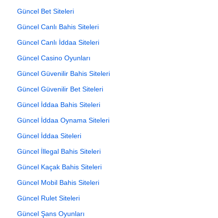
Güncel Bet Siteleri
Güncel Canlı Bahis Siteleri
Güncel Canlı İddaa Siteleri
Güncel Casino Oyunları
Güncel Güvenilir Bahis Siteleri
Güncel Güvenilir Bet Siteleri
Güncel İddaa Bahis Siteleri
Güncel İddaa Oynama Siteleri
Güncel İddaa Siteleri
Güncel İllegal Bahis Siteleri
Güncel Kaçak Bahis Siteleri
Güncel Mobil Bahis Siteleri
Güncel Rulet Siteleri
Güncel Şans Oyunları