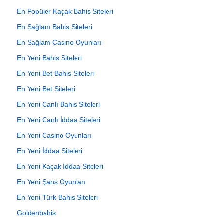
En Popüler Kaçak Bahis Siteleri
En Sağlam Bahis Siteleri
En Sağlam Casino Oyunları
En Yeni Bahis Siteleri
En Yeni Bet Bahis Siteleri
En Yeni Bet Siteleri
En Yeni Canlı Bahis Siteleri
En Yeni Canlı İddaa Siteleri
En Yeni Casino Oyunları
En Yeni İddaa Siteleri
En Yeni Kaçak İddaa Siteleri
En Yeni Şans Oyunları
En Yeni Türk Bahis Siteleri
Goldenbahis