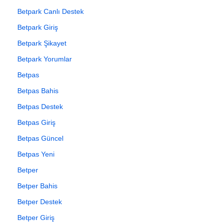
Betpark Canlı Destek
Betpark Giriş
Betpark Şikayet
Betpark Yorumlar
Betpas
Betpas Bahis
Betpas Destek
Betpas Giriş
Betpas Güncel
Betpas Yeni
Betper
Betper Bahis
Betper Destek
Betper Giriş