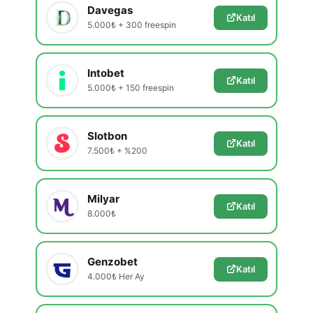
Davegas
Katıl
5.000₺ + 300 freespin
Intobet
Katıl
5.000₺ + 150 freespin
Slotbon
Katıl
7.500₺ + %200
Milyar
Katıl
8.000₺
Genzobet
Katıl
4.000₺ Her Ay