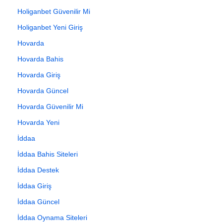
Holiganbet Güvenilir Mi
Holiganbet Yeni Giriş
Hovarda
Hovarda Bahis
Hovarda Giriş
Hovarda Güncel
Hovarda Güvenilir Mi
Hovarda Yeni
İddaa
İddaa Bahis Siteleri
İddaa Destek
İddaa Giriş
İddaa Güncel
İddaa Oynama Siteleri