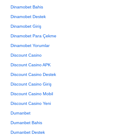
Dinamobet Bahis
Dinamobet Destek
Dinamobet Giriş
Dinamobet Para Çekme
Dinamobet Yorumlar
Discount Casino
Discount Casino APK
Discount Casino Destek
Discount Casino Giriş
Discount Casino Mobil
Discount Casino Yeni
Dumanbet
Dumanbet Bahis
Dumanbet Destek