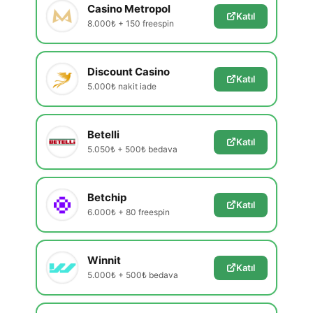
Casino Metropol
Katıl
8.000₺ + 150 freespin
Discount Casino
Katıl
5.000₺ nakit iade
Betelli
Katıl
5.050₺ + 500₺ bedava
Betchip
Katıl
6.000₺ + 80 freespin
Winnit
Katıl
5.000₺ + 500₺ bedava