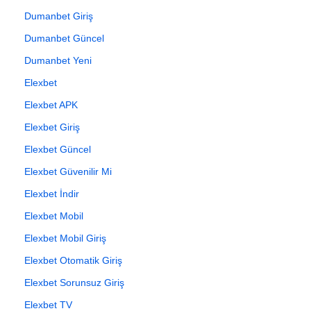
Dumanbet Giriş
Dumanbet Güncel
Dumanbet Yeni
Elexbet
Elexbet APK
Elexbet Giriş
Elexbet Güncel
Elexbet Güvenilir Mi
Elexbet İndir
Elexbet Mobil
Elexbet Mobil Giriş
Elexbet Otomatik Giriş
Elexbet Sorunsuz Giriş
Elexbet TV