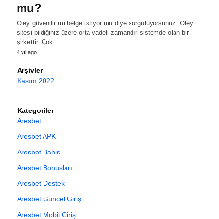
mu?
Oley güvenilir mi belge istiyor mu diye sorguluyorsunuz. Oley
sitesi bildiğiniz üzere orta vadeli zamandır sistemde olan bir
şirkettir. Çok…
4 yıl ago
Arşivler
Kasım 2022
Kategoriler
Aresbet
Aresbet APK
Aresbet Bahis
Aresbet Bonusları
Aresbet Destek
Aresbet Güncel Giriş
Aresbet Mobil Giriş