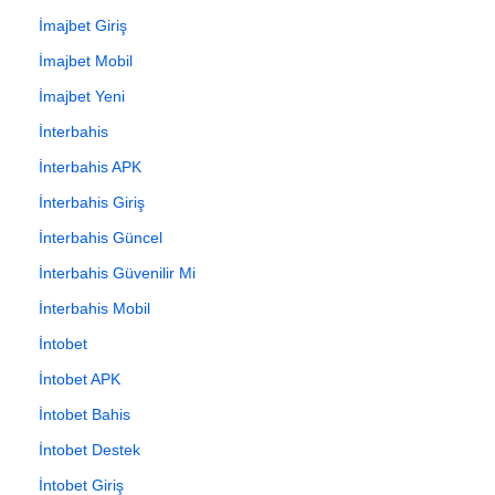
İmajbet Giriş
İmajbet Mobil
İmajbet Yeni
İnterbahis
İnterbahis APK
İnterbahis Giriş
İnterbahis Güncel
İnterbahis Güvenilir Mi
İnterbahis Mobil
İntobet
İntobet APK
İntobet Bahis
İntobet Destek
İntobet Giriş