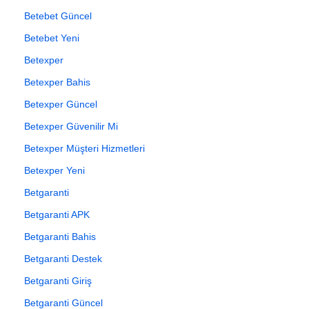
Betebet Güncel
Betebet Yeni
Betexper
Betexper Bahis
Betexper Güncel
Betexper Güvenilir Mi
Betexper Müşteri Hizmetleri
Betexper Yeni
Betgaranti
Betgaranti APK
Betgaranti Bahis
Betgaranti Destek
Betgaranti Giriş
Betgaranti Güncel