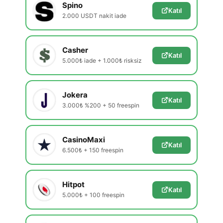
Spino
Katıl
2.000 USDT nakit iade
Casher
Katıl
5.000₺ iade + 1.000₺ risksiz
Jokera
Katıl
3.000₺ %200 + 50 freespin
CasinoMaxi
Katıl
6.500₺ + 150 freespin
Hitpot
Katıl
5.000₺ + 100 freespin