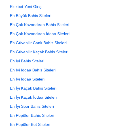
Elexbet Yeni Giriş
En Büyük Bahis Siteleri
En Çok Kazandıran Bahis Siteleri
En Çok Kazandıran İddaa Siteleri
En Güvenilir Canlı Bahis Siteleri
En Güvenilir Kaçak Bahis Siteleri
En İyi Bahis Siteleri
En İyi İddaa Bahis Siteleri
En İyi İddaa Siteleri
En İyi Kaçak Bahis Siteleri
En İyi Kaçak İddaa Siteleri
En İyi Spor Bahis Siteleri
En Popüler Bahis Siteleri
En Popüler Bet Siteleri