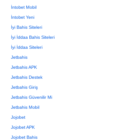
İntobet Mobil
İntobet Yeni
İyi Bahis Siteleri
İyi İddaa Bahis Siteleri
İyi İddaa Siteleri
Jetbahis
Jetbahis APK
Jetbahis Destek
Jetbahis Giriş
Jetbahis Güvenilir Mi
Jetbahis Mobil
Jojobet
Jojobet APK
Jojobet Bahis