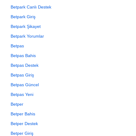
Betpark Canlı Destek
Betpark Giriş
Betpark Şikayet
Betpark Yorumlar
Betpas
Betpas Bahis
Betpas Destek
Betpas Giriş
Betpas Güncel
Betpas Yeni
Betper
Betper Bahis
Betper Destek
Betper Giriş