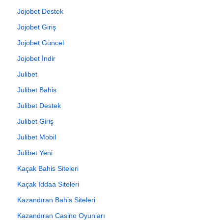
Jojobet Destek
Jojobet Giriş
Jojobet Güncel
Jojobet İndir
Julibet
Julibet Bahis
Julibet Destek
Julibet Giriş
Julibet Mobil
Julibet Yeni
Kaçak Bahis Siteleri
Kaçak İddaa Siteleri
Kazandıran Bahis Siteleri
Kazandıran Casino Oyunları