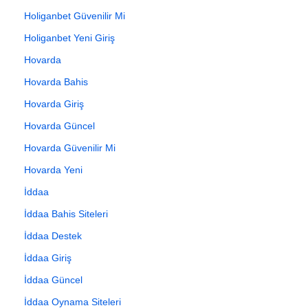
Holiganbet Güvenilir Mi
Holiganbet Yeni Giriş
Hovarda
Hovarda Bahis
Hovarda Giriş
Hovarda Güncel
Hovarda Güvenilir Mi
Hovarda Yeni
İddaa
İddaa Bahis Siteleri
İddaa Destek
İddaa Giriş
İddaa Güncel
İddaa Oynama Siteleri