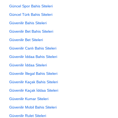
Güncel Spor Bahis Siteleri
Güncel Türk Bahis Siteleri
Güvenilir Bahis Siteleri
Güvenilir Bet Bahis Siteleri
Güvenilir Bet Siteleri
Güvenilir Canlı Bahis Siteleri
Güvenilir İddaa Bahis Siteleri
Güvenilir İddaa Siteleri
Güvenilir İllegal Bahis Siteleri
Güvenilir Kaçak Bahis Siteleri
Güvenilir Kaçak İddaa Siteleri
Güvenilir Kumar Siteleri
Güvenilir Mobil Bahis Siteleri
Güvenilir Rulet Siteleri