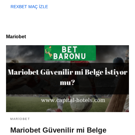
REXBET MAÇ İZLE
Mariobet
MARIOBET
Mariobet Güvenilir mi Belge