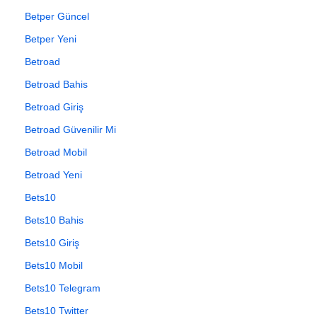
Betper Güncel
Betper Yeni
Betroad
Betroad Bahis
Betroad Giriş
Betroad Güvenilir Mi
Betroad Mobil
Betroad Yeni
Bets10
Bets10 Bahis
Bets10 Giriş
Bets10 Mobil
Bets10 Telegram
Bets10 Twitter