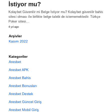
İstiyor mu?
Kolaybet Güvenilir mi Belge İstiyor mu? Kolaybet güvenilir bahis
sitesi olması ile birlikte belge talebi de istememektedir. Türkçe
Poker sitesi…
4 yıl ago
Arşivler
Kasım 2022
Kategoriler
Aresbet
Aresbet APK
Aresbet Bahis
Aresbet Bonusları
Aresbet Destek
Aresbet Güncel Giriş
Aresbet Mobil Giriş