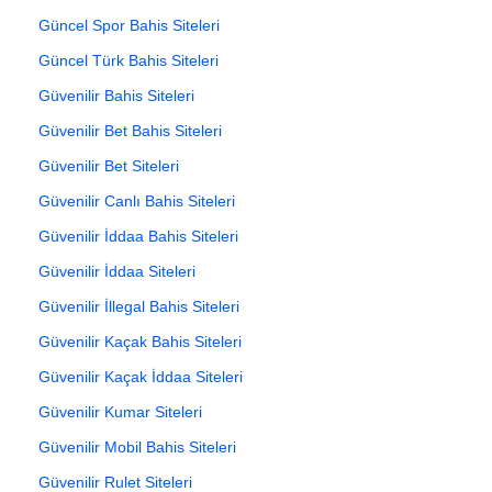
Güncel Spor Bahis Siteleri
Güncel Türk Bahis Siteleri
Güvenilir Bahis Siteleri
Güvenilir Bet Bahis Siteleri
Güvenilir Bet Siteleri
Güvenilir Canlı Bahis Siteleri
Güvenilir İddaa Bahis Siteleri
Güvenilir İddaa Siteleri
Güvenilir İllegal Bahis Siteleri
Güvenilir Kaçak Bahis Siteleri
Güvenilir Kaçak İddaa Siteleri
Güvenilir Kumar Siteleri
Güvenilir Mobil Bahis Siteleri
Güvenilir Rulet Siteleri