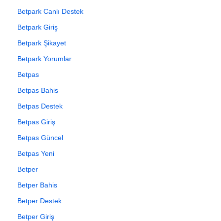
Betpark Canlı Destek
Betpark Giriş
Betpark Şikayet
Betpark Yorumlar
Betpas
Betpas Bahis
Betpas Destek
Betpas Giriş
Betpas Güncel
Betpas Yeni
Betper
Betper Bahis
Betper Destek
Betper Giriş