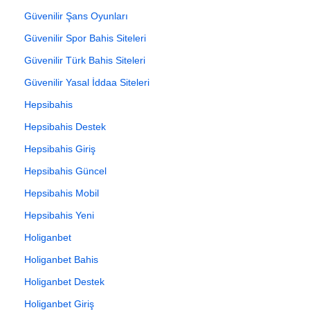
Güvenilir Şans Oyunları
Güvenilir Spor Bahis Siteleri
Güvenilir Türk Bahis Siteleri
Güvenilir Yasal İddaa Siteleri
Hepsibahis
Hepsibahis Destek
Hepsibahis Giriş
Hepsibahis Güncel
Hepsibahis Mobil
Hepsibahis Yeni
Holiganbet
Holiganbet Bahis
Holiganbet Destek
Holiganbet Giriş