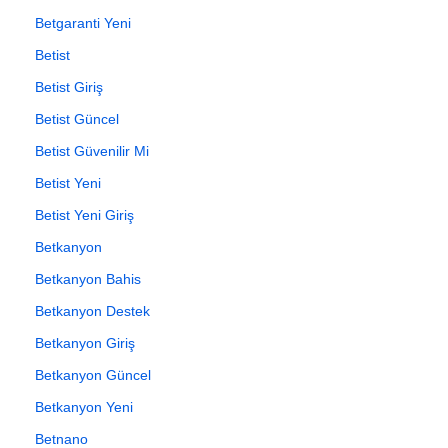
Betgaranti Yeni
Betist
Betist Giriş
Betist Güncel
Betist Güvenilir Mi
Betist Yeni
Betist Yeni Giriş
Betkanyon
Betkanyon Bahis
Betkanyon Destek
Betkanyon Giriş
Betkanyon Güncel
Betkanyon Yeni
Betnano