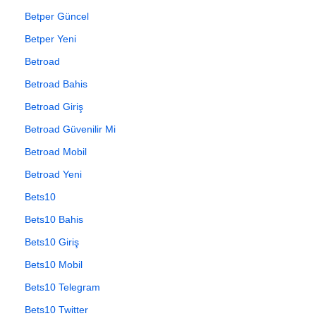
Betper Güncel
Betper Yeni
Betroad
Betroad Bahis
Betroad Giriş
Betroad Güvenilir Mi
Betroad Mobil
Betroad Yeni
Bets10
Bets10 Bahis
Bets10 Giriş
Bets10 Mobil
Bets10 Telegram
Bets10 Twitter