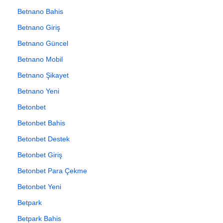
Betnano Bahis
Betnano Giriş
Betnano Güncel
Betnano Mobil
Betnano Şikayet
Betnano Yeni
Betonbet
Betonbet Bahis
Betonbet Destek
Betonbet Giriş
Betonbet Para Çekme
Betonbet Yeni
Betpark
Betpark Bahis