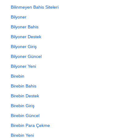
Bilinmeyen Bahis Siteleri
Bilyoner
Bilyoner Bahis
Bilyoner Destek
Bilyoner Giriş
Bilyoner Güncel
Bilyoner Yeni
Birebin
Birebin Bahis
Birebin Destek
Birebin Giriş
Birebin Güncel
Birebin Para Çekme
Birebin Yeni