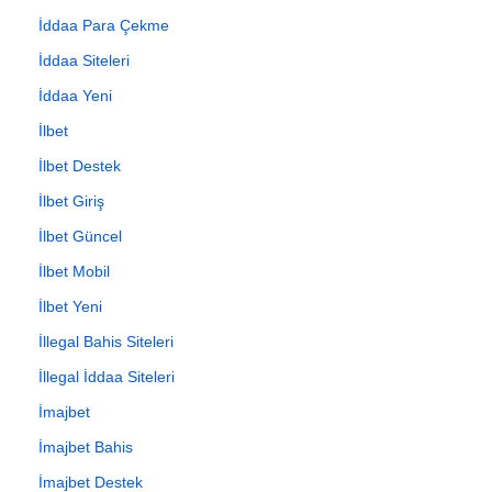
İddaa Para Çekme
İddaa Siteleri
İddaa Yeni
İlbet
İlbet Destek
İlbet Giriş
İlbet Güncel
İlbet Mobil
İlbet Yeni
İllegal Bahis Siteleri
İllegal İddaa Siteleri
İmajbet
İmajbet Bahis
İmajbet Destek