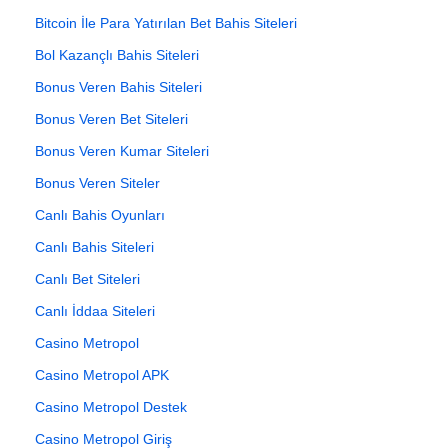
Bitcoin İle Para Yatırılan Bet Bahis Siteleri
Bol Kazançlı Bahis Siteleri
Bonus Veren Bahis Siteleri
Bonus Veren Bet Siteleri
Bonus Veren Kumar Siteleri
Bonus Veren Siteler
Canlı Bahis Oyunları
Canlı Bahis Siteleri
Canlı Bet Siteleri
Canlı İddaa Siteleri
Casino Metropol
Casino Metropol APK
Casino Metropol Destek
Casino Metropol Giriş