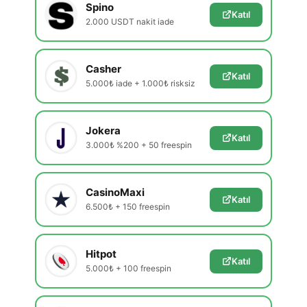
Spino
Katıl
2.000 USDT nakit iade
Casher
Katıl
5.000₺ iade + 1.000₺ risksiz
Jokera
Katıl
3.000₺ %200 + 50 freespin
CasinoMaxi
Katıl
6.500₺ + 150 freespin
Hitpot
Katıl
5.000₺ + 100 freespin