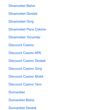
Dinamobet Bahis
Dinamobet Destek
Dinamobet Giriş
Dinamobet Para Çekme
Dinamobet Yorumlar
Discount Casino
Discount Casino APK
Discount Casino Destek
Discount Casino Giriş
Discount Casino Mobil
Discount Casino Yeni
Dumanbet
Dumanbet Bahis
Dumanbet Destek