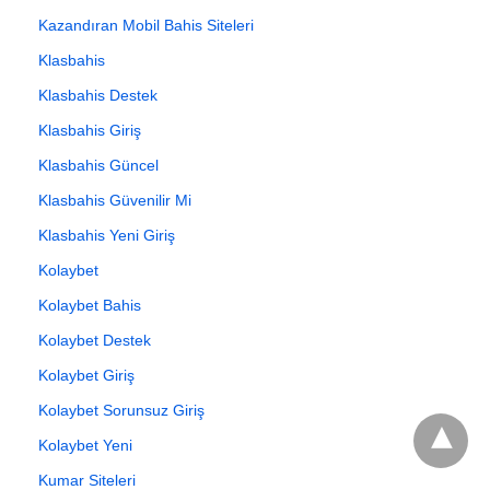
Kazandıran Mobil Bahis Siteleri
Klasbahis
Klasbahis Destek
Klasbahis Giriş
Klasbahis Güncel
Klasbahis Güvenilir Mi
Klasbahis Yeni Giriş
Kolaybet
Kolaybet Bahis
Kolaybet Destek
Kolaybet Giriş
Kolaybet Sorunsuz Giriş
Kolaybet Yeni
Kumar Siteleri