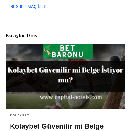
REXBET MAÇ İZLE
Kolaybet Giriş
KOLAYBET
Kolaybet Güvenilir mi Belge